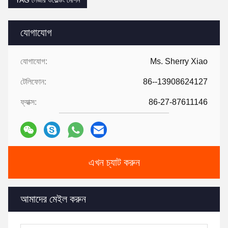
YAG লেজার ওয়েল্ডিং মেশিন
যোগাযোগ
যোগাযোগ:
Ms. Sherry Xiao
টেলিফোন:
86--13908624127
ফ্যাক্স:
86-27-87611146
এখন চ্যাট করুন
আমাদের মেইল করুন