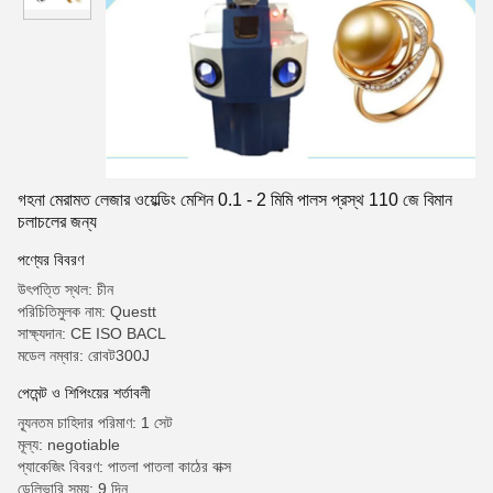
গহনা মেরামত লেজার ওয়েল্ডিং মেশিন 0.1 - 2 মিমি পালস প্রস্থ 110 জে বিমান
চলাচলের জন্য
পণ্যের বিবরণ
উৎপত্তি স্থল: চীন
পরিচিতিমুলক নাম: Questt
সাক্ষ্যদান: CE ISO BACL
মডেল নম্বার: রোবট300J
পেমেন্ট ও শিপিংয়ের শর্তাবলী
ন্যূনতম চাহিদার পরিমাণ: 1 সেট
মূল্য: negotiable
প্যাকেজিং বিবরণ: পাতলা পাতলা কাঠের বাক্স
ডেলিভারি সময়: 9 দিন