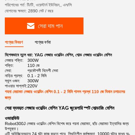
পরিশোধের শর্ত: টি/টি, ওয়েস্টার্ন ইউনিয়ন,, এল/সি
যোগানের ক্ষমতা: 2890 সেট / বছর
সেরা দাম পান
পণ্যের বিবরণ
পণ্যের বর্ণনা
বিশেষভাবে তুলে ধরা:
YAG লেজার ওয়েল্ডিং মেশিন
,
গোল্ড লেজার ওয়েল্ডিং মেশিন
লেজার শক্তি:
300W
শক্তি:
110 জে
সেবা:
প্রকৌশলী বিদেশী সেবা
নাড়ির প্রস্থ:
0.1 - 2 মিমি
স্থূল ওজন:
300W
পাওয়ার সাপ্লাই:
220V
গহনা মেরামত লেজার ওয়েল্ডিং মেশিন 0.1 - 2 মিমি পালস প্রস্থ 110 জে বিমান চলাচলের
জন্য
সেরা ব্যবহৃত লেজার ওয়েল্ডিং মেশিন YAG জুয়েলারি স্পট সোল্ডারিং মেশিন
ওভারভিউ
Robot300J লেজার ওয়েল্ডিং মেশিন বিশেষ করে গয়না মেরামত, ছাঁচ মেরামত ইত্যাদির জন্য
উপযুক্ত।
এটি অবিচ্ছিন্নভাবে 24 ঘন্টা কাজ করতে পারে, স্থিতিশীল কর্মক্ষমতা, 10000 ঘন্টার মধ্যে অ-