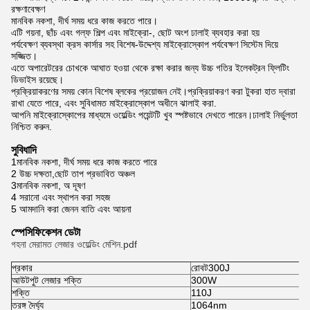
রক্ষণাবেক্ষণ
মানবিক নকশা, দীর্ঘ সময় ধরে কাজ করতে পারে।
এটি গয়না, ছাঁচ এবং গল্ফ শিল্প এবং মাইক্রো-, ছোট অংশ ঢালাই ব্যবহার করা হয়
পর্যবেক্ষণ ব্যবস্থা ক্রস কার্সার সহ বিশেষ-উদ্দেশ্য মাইক্রোস্কোপ পর্যবেক্ষণ সিস্টেম দিয়ে
সজ্জিত।
এতে অপারেটরের চোখকে আঘাত হওয়া থেকে রক্ষা করার জন্য উচ্চ গতির ইলেকট্রন ফ্লিটিং
ডিভাইস রয়েছে।
প্রক্রিয়াকরণের সময় কোন বিশেষ ব্লকের প্রয়োজন নেই।প্রক্রিয়াকরণ করা টুকরা হাত দ্বারা
রাখা যেতে পারে, এবং সুবিধামত মাইক্রোস্কোপ অধীনে ঝালাই করা.
আপনি মাইক্রোস্কোপের মাধ্যমে ওয়েল্ডিং পয়েন্টটি খুব স্পষ্টভাবে দেখতে পারেন।ঢালাই নির্ভুলতা
নিশ্চিত করুন.
সুবিধাদি
1
মানবিক নকশা, দীর্ঘ সময় ধরে কাজ করতে পারে
2 উচ্চ দক্ষতা,
ছোট তাপ প্রভাবিত অঞ্চল
3
মানবিক নকশা, অ দূষণ
4 সরানো এবং স্থাপন করা সহজ
5 আমদানি করা জেনন বাতি এবং আয়না
স্পেসিফিকেশন ডেটা
গহনা মেরামত লেজার ওয়েল্ডিং মেশিন.pdf
প্রকার
রোবট300J
আউটপুট লেজার শক্তি
300W
শক্তি
110J
তরঙ্গ দৈর্ঘ্য
1064nm