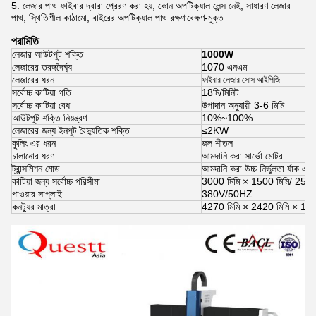
5. লেজার পাথ ফাইবার দ্বারা প্রেরণ করা হয়, কোন অপটিক্যাল লেন্স নেই, সাধারণ লেজার
পাথ, স্থিতিশীল কাঠামো, বাইরের অপটিক্যাল পাথ রক্ষণাবেক্ষণ-মুক্ত
পরামিতি
লেজার আউটপুট শক্তি
1000W
লেজারের তরঙ্গদৈর্ঘ্য
1070 এনএম
লেজারের ধরন
ফাইবার লেজার সোস আইপিজি
সর্বোচ্চ কাটিয়া গতি
18মি/মিনিট
সর্বোচ্চ কাটিয়া বেধ
উপাদান অনুযায়ী 3-6 মিমি
আউটপুট শক্তি নিয়ন্ত্রণ
10%~100%
লেজারের জন্য ইনপুট বৈদ্যুতিক শক্তি
≤2KW
কুলিং এর ধরন
জল শীতল
চালানোর ধরণ
আমদানি করা সার্ভো মোটর
ট্রান্সমিশন মোড
আমদানি করা উচ্চ নির্ভুলতা র্যাক এবং
কাটিয়া জন্য সর্বোচ্চ পরিসীমা
3000 মিমি × 1500 মিমি/ 250
পাওয়ার সাপ্লাই
380V/50HZ
কনট্যুর মাত্রা
4270 মিমি × 2420 মিমি × 175