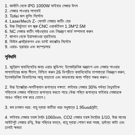
1. জার্মানি থেকে IPG 1000W ফাইবার লেজার উৎস
2. লেজার পাওয়ার সাপ্লাই
3. Tofei জল কুলিং সিস্টেম
4. LaserMech Z- ফ্লোট লেজার কাটিং হেড
5. উচ্চ নির্ভুলতা বল স্ক্রু CNC ওয়ার্কটেবল 1.3M*2.5M
6. NC লেজার কাটিং সফ্টওয়্যার এবং নিয়ন্ত্রণ কার্ড সম্পাদনা করুন
7. জাপান থেকে ইয়াসকাওয়া ড্রাইভার
8. ফিউম এক্সট্রাকশন এবং ডাস্ট কালেক্টর সিস্টেম
9. এয়ার- ড্রায়ার এবং কম্প্রেসার
সুবিধাদি
1. কন্ট্রোল ক্যাবিনেটের জন্য এয়ার কন্ডিশন: ইলেকট্রনিক যন্ত্রাংশ এবং লেজার পাওয়ার
সাপ্লাইয়ের জন্য শীতল, নিশ্চিত করুন 26 ডিগ্রীতে ক্যাবিনেটের তাপমাত্রা নিয়ন্ত্রণ করুন,
ইলেকট্রনিক ডিভাইসের আয়ু বাড়ানো এবং কারখানার জন্য শক্তি সঞ্চয় করুন।
2. উচ্চ ইলেক্ট্রো-অপটিক্যাল রূপান্তর দক্ষতা: ফাইবার লেজার 30% পর্যন্ত বৈদ্যুতিক
শক্তিকে লেজার শক্তিতে রূপান্তর করতে পারে।উচ্চ শক্তি রূপান্তর ফাইবার লেজারকে
আরও শক্তি দক্ষ করে তোলে।
3. কম চলমান খরচ: বায়ু দ্বারা কাটিয়া খরচ শুধুমাত্র 1.95usd/ঘন্টা;
4. ফাইবার লেজার তরঙ্গ দৈর্ঘ্য 1060nm, CO2 লেজার তরঙ্গ দৈর্ঘ্যের 1/10, উচ্চ মানের
আউটপুট লেজার রশ্মি, উচ্চ শক্তির ঘনত্ব, ধাতু দ্বারা শোষণ করা সহজ, দুর্দান্ত কাটা এবং
ঢালাই ক্ষমতা