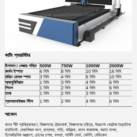
কাটিং প্যারামিটার
উপাদান / লেজার শক্তি
500W
750W
1000W
2000W
কার্বন ইস্পাত
6 মিমি
8 মিমি
10 মিমি
16 মিমি
মরিচা রোধক স্পাত
3 মিমি
4 মিমি
6 মিমি
10 মিমি
অ্যালুমিনিয়াম
1 মিমি
3 মিমি
4 মিমি
6 মিমি
পিতল
1 মিমি
2 মিমি
4 মিমি
6 মিমি
তামা
1 মিমি
2 মিমি
3 মিমি
4 মিমি
গ্যালভানাইজড স্টিল
1 মিমি
2 মিমি
4 মিমি
6 মিমি
আবেদন
ধাতব শীট প্রক্রিয়াকরণ, বিজ্ঞাপনের ট্রেডমার্ক, বিজ্ঞাপনের চরিত্র, উচ্চ/লো ভোল্টেজ বৈদ্যুতিক
ক্যাবিনেট, মেকানিজম অংশ, রান্নাঘর, গাড়ি, যান্ত্রিক, ধাতব কারুকাজ, করাত ফলক,
ইলেকট্রনিক যন্ত্রাংশ, চোখের চশমা, বসন্ত, সার্কিট বোর্ড, কেটলি, মেডিকেল