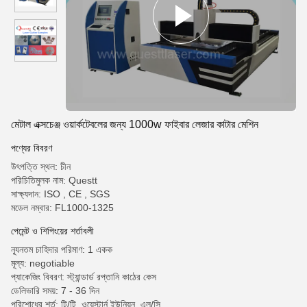
মেটাল এক্সচেঞ্জ ওয়ার্কটেবলের জন্য 1000w ফাইবার লেজার কাটার মেশিন
পণ্যের বিবরণ
উৎপত্তি স্থল: চীন
পরিচিতিমুলক নাম: Questt
সাক্ষ্যদান: ISO , CE , SGS
মডেল নম্বার: FL1000-1325
পেমেন্ট ও শিপিংয়ের শর্তাবলী
ন্যূনতম চাহিদার পরিমাণ: 1 একক
মূল্য: negotiable
প্যাকেজিং বিবরণ: স্ট্যান্ডার্ড রপ্তানি কাঠের কেস
ডেলিভারি সময়: 7 - 36 দিন
পরিশোধের শর্ত: টি/টি, ওয়েস্টার্ন ইউনিয়ন, এল/সি