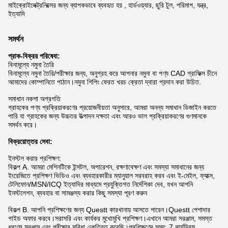
মাইক্রোইলেক্ট্রনিক্সের জন্য ব্যাপকভাবে ব্যবহৃত হয় , হার্ডওয়্যার, ছুরি টুল, পরিমাপ, যন্ত্র,
ইত্যাদি
সমর্থন
প্রাক-বিক্রয় পরিষেবা:
বিনামূল্যে নমুনা তৈরি
বিনামূল্যে নমুনা তৈরি/পরীক্ষার জন্য, অনুগ্রহ করে আপনার নমুনা বা পণ্য CAD গ্রাফিক্স চীনে
আমাদের কোম্পানিতে পাঠান।নমুনা শিপিং ফেরত খরচ ক্রেতা দ্বারা প্রদান করা উচিত.
সমাধান নকশা অগ্রগতি
গ্রাহকের পণ্য প্রক্রিয়াকরণের প্রয়োজনীয়তা অনুসারে, আমরা অনন্য সমাধান ডিজাইন করতে
পারি যা গ্রাহকের জন্য উচ্চতর উত্পাদন দক্ষতা এবং আরও ভাল প্রক্রিয়াকরণের গুণমানকে
সমর্থন করে।
বিক্রয়োত্তর সেবা:
ইনস্টল করার প্রশিক্ষণ:
বিকল্প A. আমরা মেশিনটিকে ইন্সটল, অপারেশন, রক্ষণাবেক্ষণ এবং সমস্যা সমাধানের জন্য
ইংরেজিতে প্রশিক্ষণ ভিডিও এবং ব্যবহারকারীর ম্যানুয়াল সরবরাহ করব এবং ই-মেইল, ফ্যাক্স,
টেলিফোন/MSN/ICQ ইত্যাদির মাধ্যমে প্রযুক্তিগত নির্দেশিকা দেব, যখন আপনি
ইনস্টলেশন, ব্যবহার বা সামঞ্জস্য করার কিছু সমস্যা পূরণ করুন
বিকল্প B. আপনি প্রশিক্ষণের জন্য Questt কারখানায় আসতে পারেন।Questt পেশাদার
গাইড অফার করবে।সরাসরি এবং কার্যকর মুখোমুখি প্রশিক্ষণ।এখানে আমরা সরঞ্জাম, সমস্ত
ধরণের সরঞ্জাম এবং পরীক্ষার সুবিধা একত্রিত করেছি।প্রশিক্ষণের সময়: 7 কার্যদিবস