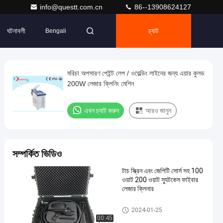
info@questt.com.cn
86--13908624127
ঘটনাবলী
চ্যাট
Bengali
মরিচা অপসারণ পেইন্ট লেপ / ওয়েল্ডিং লাইনের জন্য এয়ার কুলড
200W লেজার ক্লিনিং মেশিন
এখন চ্যাট করুন
আরও জানুন
সম্পর্কিত ভিডিও
টাচ স্ক্রিন এবং জেপিটি সোর্স সহ 100
ওয়াট 200 ওয়াট স্যুটকেস ফাইবার
লেজার ক্লিনার
লেজার ক্লিনিং মেশিন
2024-01-25
00:45