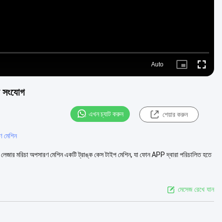
Auto
Picture-
Fullscre
in-
Picture
ুথ সংযোগ
এখন চ্যাট করুন
শেয়ার করুন
ণ মেশিন
S লেজার মরিচা অপসারণ মেশিন একটি ট্রাঙ্ক কেস টাইপ মেশিন, যা ফোন APP দ্বারা পরিচালিত হতে
মেসেজ রেখে যান