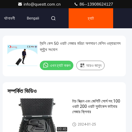
info@questt.com.cn
86--13908624127
ঘটনাবলী
চ্যাট
Bengali
ট্রলি কেস 50 ওয়াট লেজার মরিচা অপসারণ মেশিন ওয়্যারলেস
ব্লুটুথ সংযোগ
এখন চ্যাট করুন
আরও জানুন
সম্পর্কিত ভিডিও
টাচ স্ক্রিন এবং জেপিটি সোর্স সহ 100
ওয়াট 200 ওয়াট স্যুটকেস ফাইবার
লেজার ক্লিনার
লেজার ক্লিনিং মেশিন
2024-01-25
00:45