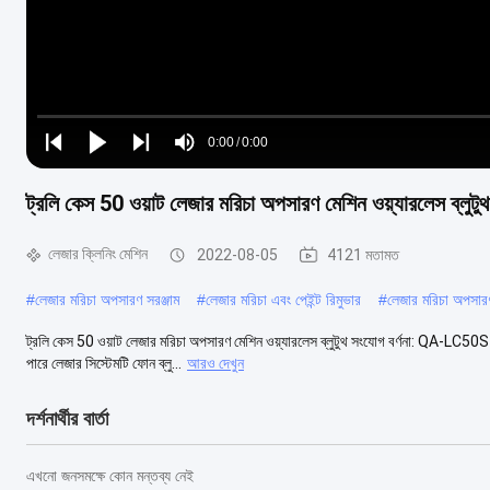
Loaded
:
0%
0:00
/
0:00
Play
Play
Play
Mute
Current
Duration
next
next
ট্রলি কেস 50 ওয়াট লেজার মরিচা অপসারণ মেশিন ওয়্যারলেস ব্লুট
Time
লেজার ক্লিনিং মেশিন
2022-08-05
4121 মতামত
#
লেজার মরিচা অপসারণ সরঞ্জাম
#
লেজার মরিচা এবং পেইন্ট রিমুভার
#
লেজার মরিচা অপসার
ট্রলি কেস 50 ওয়াট লেজার মরিচা অপসারণ মেশিন ওয়্যারলেস ব্লুটুথ সংযোগ বর্ণনা: QA-LC50
পারে লেজার সিস্টেমটি ফোন ব্লু...
আরও দেখুন
দর্শনার্থীর বার্তা
এখনো জনসমক্ষে কোন মন্তব্য নেই