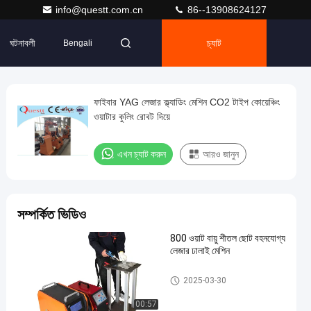
info@questt.com.cn
86--13908624127
ঘটনাবলী
চ্যাট
Bengali
ফাইবার YAG লেজার ক্ল্যাডিং মেশিন CO2 টাইপ কোয়েঞ্চিং
ওয়াটার কুলিং রোবট দিয়ে
এখন চ্যাট করুন
আরও জানুন
সম্পর্কিত ভিডিও
800 ওয়াট বায়ু শীতল ছোট বহনযোগ্য
লেজার ঢালাই মেশিন
ফাইবার লেজার ওয়েল্ডিং মেশিন
2025-03-30
00:57