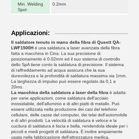
Min. Welding
0.2mm
Spot
Applicazioni:
Il saldatore tenuto in mano della fibra di Questt QA-
LWF1500H
è una saldatura a laser avanzata della fibra
fatta a macchina in Cina. La sua precisione di
posizionamento è 0.02mm ed il suo sistema di controllo
dello SpA tiene conto la saldatura di precisione. Il sistema
di raffreddamento ad acqua assicura che la sua
durevolezza e la profondità di saldatura massima sia 1mm.
La larghezza di impulso può essere regolato da 0,1 a
20ms.
La macchina della saldatura a laser della fibra
è adatta
per varie applicazioni, come saldatura dell'acciaio
inossidabile, dell'alluminio e di altri piatti di metallo. Può
essere utilizzata nella produzione dei casi del telefono
cellulare, delle casse del computer, dei telai dell'automobile
e di altri prodotti. La velocità di saldatura è veloce e la
cucitura di saldatura è liscia e bella, rendendola ideale per i
piccoli e medi progetti di saldatura. È inoltre ampiamente
usata nella fabbricazione dell'attrezzatura medica.