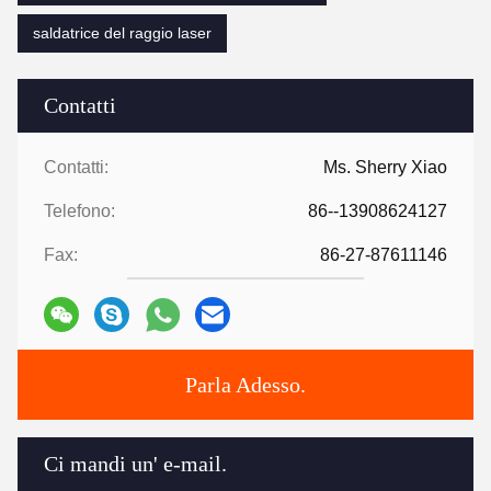
saldatrice del raggio laser
Contatti
Contatti:
Ms. Sherry Xiao
Telefono:
86--13908624127
Fax:
86-27-87611146
Parla Adesso.
Ci mandi un' e-mail.