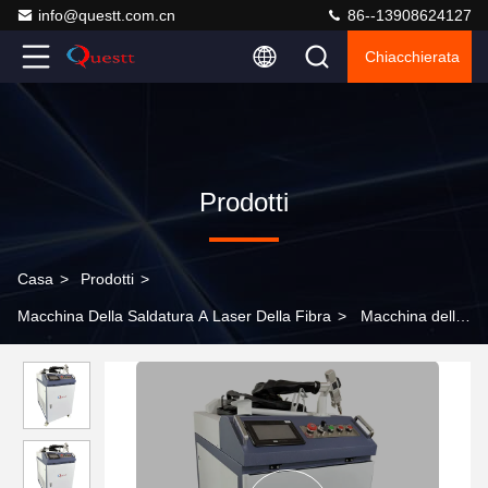
info@questt.com.cn
86--13908624127
Chiacchierata
Prodotti
Casa
>
Prodotti
>
Macchina Della Saldatura A Laser Della Fibra
>
Macchina della
saldatura a laser della fibra di alta precisione per metallo che
elabora con la multifunzionalità