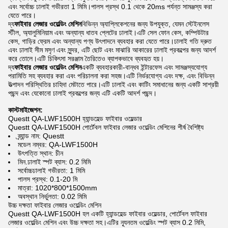
এবং সর্বোচ্চ ঢালাই গভীরতা 1 মিমি।পালস প্রস্থ 0.1 থেকে 20ms পর্যন্ত সামঞ্জস্য করা
যেতে পারে।
দ্য
ফাইবার লেজার ওয়েল্ডিং মেশিন
বিভিন্ন অ্যাপ্লিকেশনের জন্য উপযুক্ত, যেমন স্টেইনলেস
স্টীল, অ্যালুমিনিয়াম এবং অন্যান্য ধাতব প্লেটের ঢালাই।এটি সেল ফোন কেস, কম্পিউটার
কেস, গাড়ির ফ্রেম এবং অন্যান্য পণ্য উৎপাদনে ব্যবহার করা যেতে পারে।ঢালাই গতি দ্রুত
এবং ঢালাই সীম মসৃণ এবং সুন্দর, এটি ছোট এবং মাঝারি আকারের ঢালাই প্রকল্পের জন্য আদর্শ
করে তোলে।এটি চিকিৎসা সরঞ্জাম তৈরিতেও ব্যাপকভাবে ব্যবহৃত হয়।
দ্য
ফাইবার লেজার ওয়েল্ডিং মেশিন
একটি ব্যবহারকারী-বান্ধব ইন্টারফেস এবং সামঞ্জস্যযোগ্য
পরামিতি সহ ব্যবহার করা এবং পরিচালনা করা সহজ।এটি নির্ভরযোগ্য এবং দক্ষ, এবং বিভিন্ন
উত্পাদন পরিস্থিতির চাহিদা মেটাতে পারে।এটি ঢালাই এবং কাটিং সমাধানের জন্য একটি সাশ্রয়ী
পছন্দ এবং যেকোনো ঢালাই প্রকল্পের জন্য এটি একটি আদর্শ পছন্দ।
কাস্টমাইজেশন:
Questt QA-LWF1500H হ্যান্ডহেল্ড ফাইবার ওয়েল্ডার
Questt QA-LWF1500H পোর্টেবল ফাইবার লেজার ওয়েল্ডিং মেশিনের শীর্ষ বৈশিষ্ট্য
ব্র্যান্ড নাম: Questt
মডেল নম্বর: QA-LWF1500H
উৎপত্তি স্থান: চীন
মিন.ঢালাই স্পট ব্যাস: 0.2 মিমি
সর্বোচ্চঢালাই গভীরতা: 1 মিমি
পালস প্রস্থ: 0.1-20 মি
মাত্রা: 1020*800*1500mm
অবস্থান নির্ভুলতা: 0.02 মিমি
উচ্চ দক্ষতা ফাইবার লেজার ওয়েল্ডিং মেশিন
Questt QA-LWF1500H হল একটি হ্যান্ডহেল্ড ফাইবার ওয়েল্ডার, পোর্টেবল ফাইবার
লেজার ওয়েল্ডিং মেশিন এবং উচ্চ দক্ষতা সহ।এটির ন্যূনতম ওয়েল্ডিং স্পট ব্যাস 0.2 মিমি,