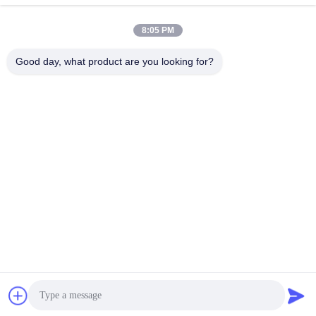
8:05 PM
Good day, what product are you looking for?
Wuhan Questt ASIA Technology Co., Ltd.
info@questt.com.cn
86--13908624127
A7-101, Hangyu বিল্ডিং, Wuhan University Sci & Tech Park,
East Lake High-tech Dev. জোন, উহান, হুবেই, চীন
চীন ভালো গুণমান লেজার ক্লিনিং মেশিন সরবরাহকারী। কপিরাইট © 2016-2026
Wuhan Questt ASIA Technology Co., Ltd. . সব সমস্ত অধিকার
সংরক্ষিত।