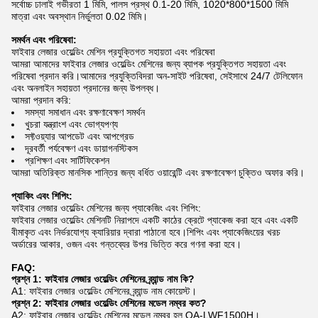
সর্বোচ্চ ঢালাই গভীরতা 1 মিমি, পালস প্রস্থ 0.1-20 মিমি, 1020*800*1500 মিমি
মাত্রা এবং অবস্থান নির্ভুলতা 0.02 মিমি।
সমর্থন এবং পরিষেবা:
ফাইবার লেজার ওয়েল্ডিং মেশিন প্রযুক্তিগত সহায়তা এবং পরিষেবা
আমরা আমাদের ফাইবার লেজার ওয়েল্ডিং মেশিনের জন্য ব্যাপক প্রযুক্তিগত সহায়তা এবং
পরিষেবা প্রদান করি।আমাদের প্রযুক্তিবিদরা অন-সাইট পরিষেবা, সেইসাথে 24/7 টেলিফোন
এবং অনলাইন সহায়তা প্রদানের জন্য উপলব্ধ।
আমরা প্রদান করি:
সমস্যা সমাধান এবং রক্ষণাবেক্ষণ সমর্থন
খুচরা যন্ত্রাংশ এবং ভোগ্যপণ্য
সফ্টওয়্যার আপডেট এবং আপগ্রেড
দূরবর্তী পর্যবেক্ষণ এবং ডায়াগনস্টিকস
প্রশিক্ষণ এবং সার্টিফিকেশন
আমরা অতিরিক্ত মানসিক শান্তির জন্য বর্ধিত ওয়ারেন্টি এবং রক্ষণাবেক্ষণ চুক্তিও অফার করি।
প্যাকিং এবং শিপিং:
ফাইবার লেজার ওয়েল্ডিং মেশিনের জন্য প্যাকেজিং এবং শিপিং:
ফাইবার লেজার ওয়েল্ডিং মেশিনটি নিরাপদে একটি কাঠের ক্রেটে প্যাকেজ করা হবে এবং একটি
বীমাকৃত এবং নির্ভরযোগ্য ক্যারিয়ার দ্বারা পাঠানো হবে।শিপিং এবং প্যাকেজিংয়ের খরচ
অর্ডারের আকার, ওজন এবং গন্তব্যের উপর ভিত্তি করে গণনা করা হবে।
FAQ:
প্রশ্ন 1: ফাইবার লেজার ওয়েল্ডিং মেশিনের ব্র্যান্ড নাম কি?
A1: ফাইবার লেজার ওয়েল্ডিং মেশিনের ব্র্যান্ড নাম কোয়েস্ট।
প্রশ্ন 2: ফাইবার লেজার ওয়েল্ডিং মেশিনের মডেল নম্বর কত?
A2: ফাইবার লেজার ওয়েল্ডিং মেশিনের মডেল নম্বর হল QA-LWF1500H।