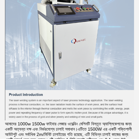
আমাদের 1000w 1500w ফাইবার লেজার ওয়েল্ডিং মেশিনটি বিস্তৃত অ্যাপ্লিকেশনের জন্য
একটি অত্যন্ত দক্ষ এবং নির্ভরযোগ্য ঢালাই সমাধান।এটিতে 1500W এর একটি শক্তিশালী
আউটপুট এবং সর্বাধিক 2m/মিনিট ঢালাইয়ের গতি রয়েছে, এটি বিভিন্ন ঢালাই কাজের জন্য