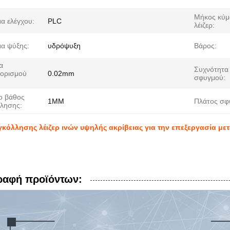
Μήκος κύμ
α ελέγχου:
PLC
λέιζερ:
α ψύξης:
υδρόψυξη
Βάρος:
α
Συχνότητα
ορισμού
0.02mm
σφυγμού:
ο βάθος
1MM
Πλάτος σφ
λησης:
κόλλησης λέιζερ ινών υψηλής ακρίβειας για την επεξεργασία μετά
ραφή προϊόντων: