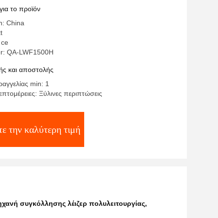
ity
για το προϊόν
n: China
t
 ce
r: QA-LWF1500H
ς και αποστολής
αγγελίας min: 1
επτομέρειες: Ξύλινες περιπτώσεις
τε την καλύτερη τιμή
χανή συγκόλλησης λέιζερ πολυλειτουργίας
,