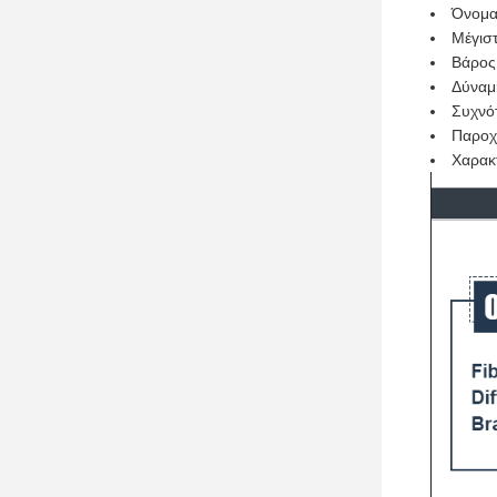
Όνομα
Μέγισ
Βάρος
Δύναμ
Συχνό
Παροχ
Χαρακτ