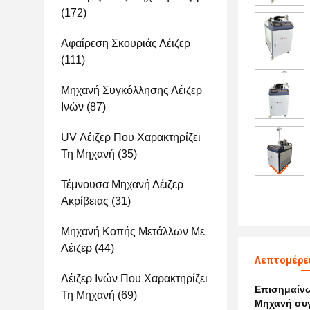
(172)
Αφαίρεση Σκουριάς Λέιζερ
(111)
Μηχανή Συγκόλλησης Λέιζερ
Ινών
(87)
UV Λέιζερ Που Χαρακτηρίζει
Τη Μηχανή
(35)
Τέμνουσα Μηχανή Λέιζερ
Ακρίβειας
(31)
Μηχανή Κοπής Μετάλλων Με
Λέιζερ
(44)
Λεπτομέρει
Λέιζερ Ινών Που Χαρακτηρίζει
Επισημαίν
Τη Μηχανή
(69)
Μηχανή συγ