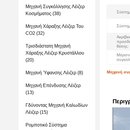
Μηχανή Συγκόλλησης Λέιζερ
Σύστημ
Κοσμήματος
(38)
Σύστημ
Μηχανή Χάραξης Λέιζερ Του
CO2
(32)
Ακρίβει
προσδι
Τρισδιάστατη Μηχανή
θέσης:
Χάραξης Λέιζερ Κρυστάλλου
Μέγιστ
συγκόλ
(20)
Μηχανή συγ
Μηχανή Ύφανσης Λέιζερ
(8)
Μηχανή Επένδυσης Λέιζερ
(13)
Περιγ
Γδύνοντας Μηχανή Καλωδίων
Λέιζερ
(15)
Ρομποτικό Σύστημα