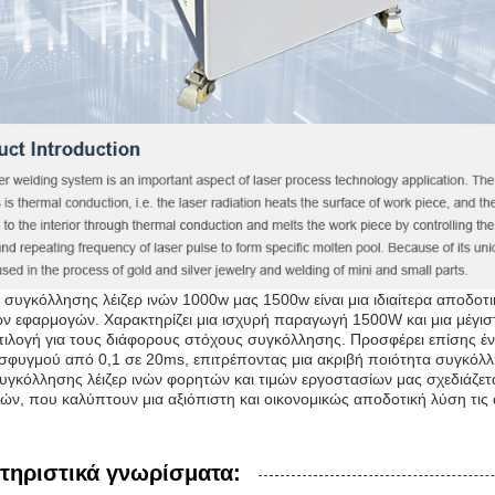
 συγκόλλησης λέιζερ ινών 1000w μας 1500w είναι μια ιδιαίτερα αποδοτι
ν εφαρμογών. Χαρακτηρίζει μια ισχυρή παραγωγή 1500W και μια μέγισ
επιλογή για τους διάφορους στόχους συγκόλλησης. Προσφέρει επίσης έ
σφυγμού από 0,1 σε 20ms, επιτρέποντας μια ακριβή ποιότητα συγκόλλ
υγκόλλησης λέιζερ ινών φορητών και τιμών εργοστασίων μας σχεδιάζετα
ιών, που καλύπτουν μια αξιόπιστη και οικονομικώς αποδοτική λύση τις
τηριστικά γνωρίσματα: