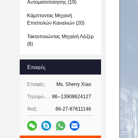
Αυτοματοποίησης
(19)
Κάμπτοντας Μηχανή
Επιστολών Καναλιών
(20)
Τακτοποιώντας Μηχανή Λέιζερ
(8)
Επαφές
Επαφές:
Ms. Sherry Xiao
Τηλεφώνημα:
86--13908624127
Φαξ:
86-27-87611146