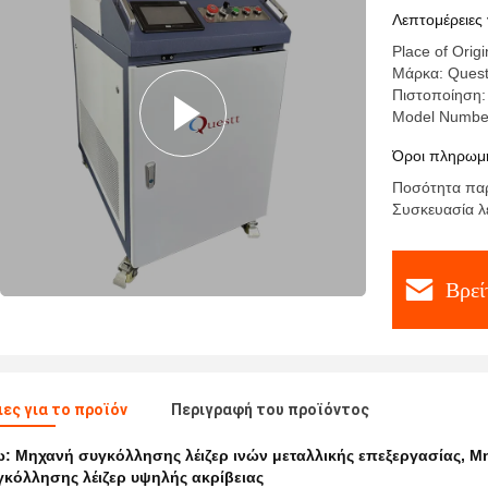
Functional
Λεπτομέρειες 
Place of Origi
Μάρκα: Quest
Πιστοποίηση:
Model Numbe
Όροι πληρωμή
Ποσότητα παρ
Συσκευασία λ
Βρεί
ες για το προϊόν
Περιγραφή του προϊόντος
ω:
Μηχανή συγκόλλησης λέιζερ ινών μεταλλικής επεξεργασίας
,
Μη
κόλλησης λέιζερ υψηλής ακρίβειας