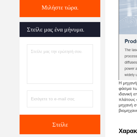
Μιλήστε τώρα.
Στείλε μας ένα μήνυμα.
Η μηχανή
φάσμα τω
ιδανική 
πλάτους 
μηχανή σ
βιομηχαν
Στείλε
Χαρακ