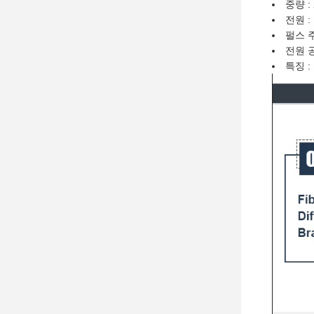
중량 :
전원 :
펄스 주
전원 공
특징 