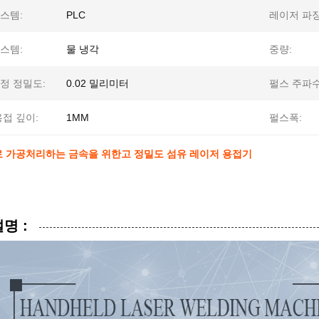
스템:
PLC
레이저 파장
스템:
물 냉각
중량:
정 정밀도:
0.02 밀리미터
펄스 주파수
용접 깊이:
1MM
펄스폭:
 가공처리하는 금속을 위한고 정밀도 섬유 레이저 용접기
명 :