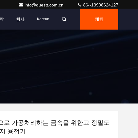
info@questt.com.cn
86--13908624127
락
행사
채팅
Korean
으로 가공처리하는 금속을 위한고 정밀도
저 용접기