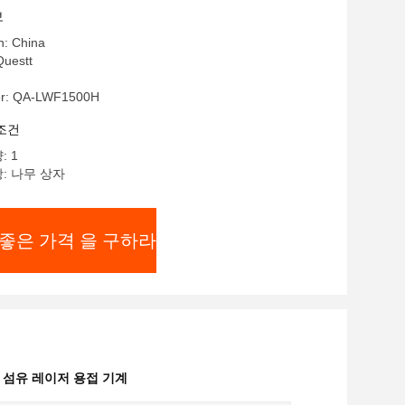
보
n: China
uestt
r: QA-LWF1500H
조건
: 1
: 나무 상자
좋은 가격 을 구하라
 섬유 레이저 용접 기계