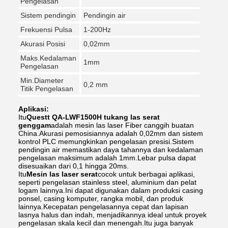
Pengelasan
Sistem pendingin
Pendingin air
Frekuensi Pulsa
1-200Hz
Akurasi Posisi
0,02mm
Maks.Kedalaman
1mm
Pengelasan
Min.Diameter
0,2 mm
Titik Pengelasan
Aplikasi:
Itu
Questt QA-LWF1500H tukang las serat
genggam
adalah mesin las laser Fiber canggih buatan
China.Akurasi pemosisiannya adalah 0,02mm dan sistem
kontrol PLC memungkinkan pengelasan presisi.Sistem
pendingin air memastikan daya tahannya dan kedalaman
pengelasan maksimum adalah 1mm.Lebar pulsa dapat
disesuaikan dari 0,1 hingga 20ms.
Itu
Mesin las laser serat
cocok untuk berbagai aplikasi,
seperti pengelasan stainless steel, aluminium dan pelat
logam lainnya.Ini dapat digunakan dalam produksi casing
ponsel, casing komputer, rangka mobil, dan produk
lainnya.Kecepatan pengelasannya cepat dan lapisan
lasnya halus dan indah, menjadikannya ideal untuk proyek
pengelasan skala kecil dan menengah.Itu juga banyak