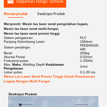
Dapatkan Harga Terbaik
Rincian produk
Deskripsi Produk
Menyoroti:
Mesin las laser serat pengolahan logam
,
Mesin las laser serat multi-fungsi
,
Mesin las laser serat presisi tinggi
Sistem pengaturan:
PLC
Panjang Gelombang Laser:
1064nm
PENDINGIN
Sistem pendingin:
AIR
Berat:
250kg
Akurasi Posisi:
0,02mm
Frekuensi pulsa:
1-200Hz
Max.
Maks.
Welding Depth
Kedalaman
1mm
Pengelasan
:
Lebar pulsa:
0,1-20 ms
Mesin Las Laser Serat Presisi Tinggi Untuk Pemrosesan
Logam Dengan Multi Fungsi
Deskripsi Produk: