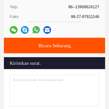
Telp:
86--13908624127
Faks:
86-27-87611146
Bicara Sekarang
Kirimkan surat.