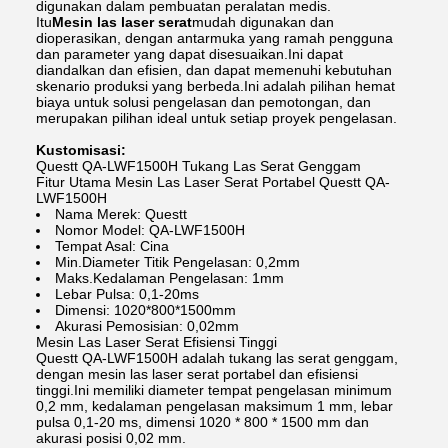
digunakan dalam pembuatan peralatan medis.
Itu
Mesin las laser serat
mudah digunakan dan
dioperasikan, dengan antarmuka yang ramah pengguna
dan parameter yang dapat disesuaikan.Ini dapat
diandalkan dan efisien, dan dapat memenuhi kebutuhan
skenario produksi yang berbeda.Ini adalah pilihan hemat
biaya untuk solusi pengelasan dan pemotongan, dan
merupakan pilihan ideal untuk setiap proyek pengelasan.
Kustomisasi:
Questt QA-LWF1500H Tukang Las Serat Genggam
Fitur Utama Mesin Las Laser Serat Portabel Questt QA-
LWF1500H
Nama Merek: Questt
Nomor Model: QA-LWF1500H
Tempat Asal: Cina
Min.Diameter Titik Pengelasan: 0,2mm
Maks.Kedalaman Pengelasan: 1mm
Lebar Pulsa: 0,1-20ms
Dimensi: 1020*800*1500mm
Akurasi Pemosisian: 0,02mm
Mesin Las Laser Serat Efisiensi Tinggi
Questt QA-LWF1500H adalah tukang las serat genggam,
dengan mesin las laser serat portabel dan efisiensi
tinggi.Ini memiliki diameter tempat pengelasan minimum
0,2 mm, kedalaman pengelasan maksimum 1 mm, lebar
pulsa 0,1-20 ms, dimensi 1020 * 800 * 1500 mm dan
akurasi posisi 0,02 mm.