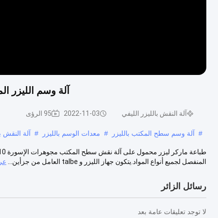
آلة وسم الليزر ال
آلة النقش بالليزر الليفي
2022-11-03
95 الرؤى
#
آلة وسم سطح المكتب بالليزر
#
معدات الوسم بالليزر
#
آلة النقش با
المنفصل لجميع أنواع المواد.يتكون جهاز الليزر و talbe العامل من جزأين...
عر
رسائل الزائر
لا توجد تعليقات عامة بعد