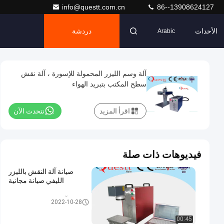
info@questt.com.cn
86--13908624127
الأحداث
دردشة
Arabic
آلة وسم الليزر المحمولة للإسورة ، آلة نقش
سطح المكتب بتبريد الهواء
اقرأ المزيد
نتحدث الآن
فيديوهات ذات صلة
صيانة آلة النقش بالليزر
الليفي صيانة مجانية
آلة النقش بالليزر الليفي
2022-10-28
00:45