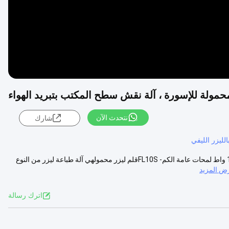
محمولة للإسورة ، آلة نقش سطح المكتب بتبريد الهواء
نتحدث الآن
شارك
لليزر الليفي
طباعة ماركر ليزر محمول على آلة نقش سطح المكتب مجوهرات الإسورة 10 واط لمحات عامة الكم- FL10Sقلم ليزر محمولهي آلة طباعة ليزر من النوع
ض المزيد
اترك رسالة