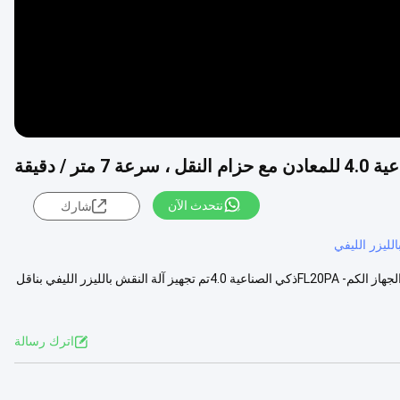
تر / دقيقة
نتحدث الآن
شارك
لليزر الليفي
آلة نقش الألياف بالليزر الصناعية الذكية 4.0 للمعادن مع الحزام الناقل وصف الجهاز الكم- FL20PAذكي الصناعية 4.0تم تجهيز آلة النقش بالليزر الليفي بناقل
اترك رسالة