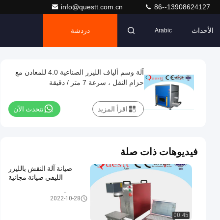
info@questt.com.cn
86--13908624127
الأحداث
دردشة
Arabic
آلة وسم ألياف الليزر الصناعية 4.0 للمعادن مع
حزام النقل ، سرعة 7 متر / دقيقة
اقرأ المزيد
نتحدث الآن
فيديوهات ذات صلة
صيانة آلة النقش بالليزر
الليفي صيانة مجانية
آلة النقش بالليزر الليفي
2022-10-28
00:45