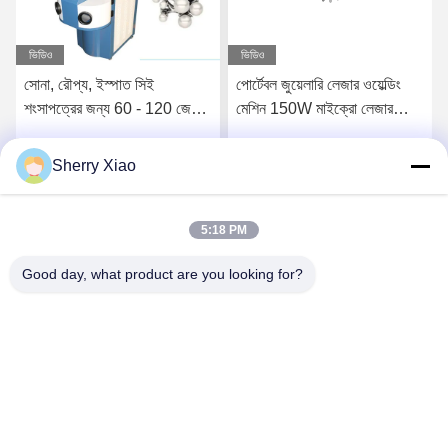
ভিডিও
ভিডিও
সোনা, রৌপ্য, ইস্পাত সিই
পোর্টেবল জুয়েলারি লেজার ওয়েল্ডিং
শংসাপত্রের জন্য 60 - 120 জে
মেশিন 150W মাইক্রো লেজার
জুয়েলারি লেজার ওয়েল্ডিং মেশিন
সোল্ডারিং মেশিন
Sherry Xiao
সেরা দাম পান
সেরা দাম পান
5:18 PM
Good day, what product are you looking for?
Wuhan Questt ASIA Technology Co., Ltd.
info@questt.com.cn
86--13908624127