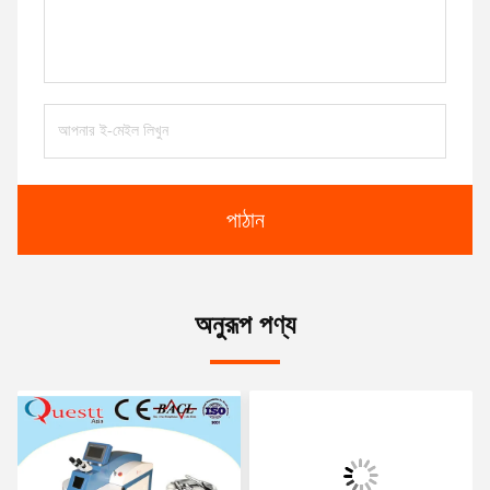
পাঠান
অনুরূপ পণ্য