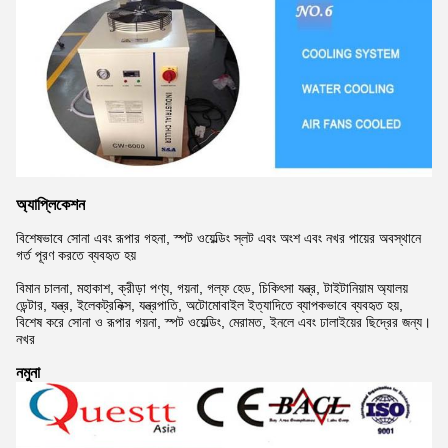
অ্যাপ্লিকেশন
বিশেষভাবে সোনা এবং রূপার গহনা, স্পট ওয়েল্ডিং স্লট এবং অংশ এবং নখর পায়ের অবস্থানে
গর্ত পূরণ করতে ব্যবহৃত হয়
বিমান চালনা, মহাকাশ, ক্রীড়া পণ্য, গয়না, গল্ফ হেড, চিকিৎসা যন্ত্র, টাইটানিয়াম অ্যালয়
ডেন্টার, যন্ত্র, ইলেকট্রনিক্স, যন্ত্রপাতি, অটোমোবাইল ইত্যাদিতে ব্যাপকভাবে ব্যবহৃত হয়,
বিশেষ করে সোনা ও রূপার গয়না, স্পট ওয়েল্ডিং, মেরামত, ইনলে এবং ঢালাইয়ের ছিদ্রের জন্য।
নখর
নমুনা