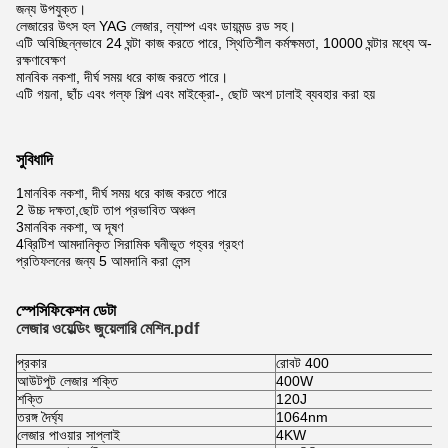
জন্য উপযুক্ত।
লেজারের উৎস হল YAG লেজার, ল্যাম্প এবং ডায়মন্ড রড সহ।
এটি অবিচ্ছিন্নভাবে 24 ঘন্টা কাজ করতে পারে, স্থিতিশীল কর্মক্ষমতা, 10000 ঘন্টার মধ্যে অ-
রক্ষণাবেক্ষণ
মানবিক নকশা, দীর্ঘ সময় ধরে কাজ করতে পারে।
এটি গয়না, ছাঁচ এবং গল্ফ শিল্প এবং মাইক্রো-, ছোট অংশ ঢালাই ব্যবহার করা হয়
সুবিধাদি
1
মানবিক নকশা, দীর্ঘ সময় ধরে কাজ করতে পারে
2 উচ্চ দক্ষতা,
ছোট তাপ প্রভাবিত অঞ্চল
3
মানবিক নকশা, অ দূষণ
4
ব্রিটিশ আমদানিকৃত সিরামিক ঘনীভূত গহ্বর গ্রহণ
প্রতিফলনের জন্য 5 আমদানি করা লেন্স
স্পেসিফিকেশন ডেটা
লেজার ওয়েল্ডিং জুয়েলারি মেশিন.pdf
প্রকার
রোবট 400
আউটপুট লেজার শক্তি
400W
শক্তি
120J
তরঙ্গ দৈর্ঘ্য
1064nm
লেজার পাওয়ার সাপ্লাই
4KW