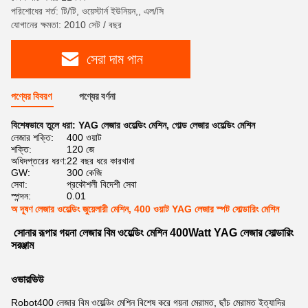
পরিশোধের শর্ত: টি/টি, ওয়েস্টার্ন ইউনিয়ন,, এল/সি
যোগানের ক্ষমতা: 2010 সেট / বছর
সেরা দাম পান
পণ্যের বিবরণ
পণ্যের বর্ণনা
বিশেষভাবে তুলে ধরা:
YAG লেজার ওয়েল্ডিং মেশিন
,
গোল্ড লেজার ওয়েল্ডিং মেশিন
লেজার শক্তি:
400 ওয়াট
শক্তি:
120 জে
অধিদপ্তরের ধরণ:
22 বছর ধরে কারখানা
GW:
300 কেজি
সেবা:
প্রকৌশলী বিদেশী সেবা
স্পন্দন:
0.01
অ দূষণ লেজার ওয়েল্ডিং জুয়েলারী মেশিন, 400 ওয়াট YAG লেজার স্পট সোল্ডারিং মেশিন
সোনার রূপার গয়না লেজার বিম ওয়েল্ডিং মেশিন 400Watt YAG লেজার সোল্ডারিং
সরঞ্জাম
ওভারভিউ
Robot400 লেজার বিম ওয়েল্ডিং মেশিন বিশেষ করে গয়না মেরামত, ছাঁচ মেরামত ইত্যাদির