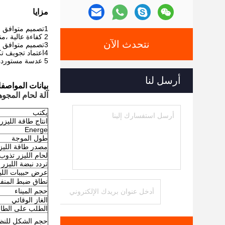
مزايا
1
تصميم متوافق م
2 كفاءة عالية ،
من
نتحدث الآن
3
تصميم متوافق م
4
اعتماد تجويف تك
5 عدسة مستوردة للانعكاس
أرسل لنا
بيانات المواصف
آلة لحام المجوهرا
يكتب
انتاج طاقة الليزر
Energe
طول الموجة
مصدر طاقة الليز
لحام الليزر تذوب
تردد نبضة الليزر
عرض حبيبات اللي
نطاق ضبط المنفذ
حجم الميناء
الغاز الوقائي
الطلب على الطا
حجم الشكل للنظ