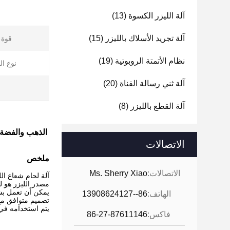
آلة الليزر الكسوة
(13)
آلة تجريد الأسلاك بالليزر
(15)
قوة ا
نظام الأتمتة الروبوتية
(19)
نوع ال
آلة ثني رسالة القناة
(20)
آلة القطع بالليزر
(8)
الذهب والفضة والمجوهرا
الاتصالات
ملخص
الاتصالات:
Ms. Sherry Xiao
آلة لحام شعاع الليزر Robot400 مناسبة بشكل خاص لإصلاح المجوهرات ، وإزا
مصدر الليزر هو ليزر YAG ، مع مصباح وقض
يمكن أن تعمل بشكل مستمر خلال 24 ساعة ، 
الهاتف:
86--13908624127
تصميم متوافق مع 
يتم استخدامه في 
فاكس:
86-27-87611146