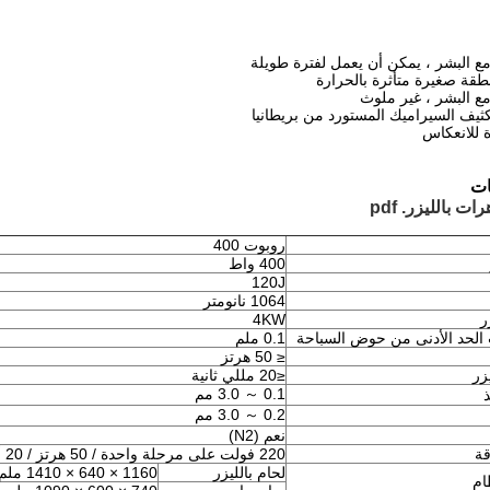
ع البشر ، يمكن أن يعمل لفترة طويلة
طقة صغيرة متأثرة بالحرارة
ع البشر ، غير ملوث
ثيف السيراميك المستورد من بريطانيا
ات
ت بالليزر. pdf
روبوت 400
400 واط
120J
1064 نانومتر
ر
4KW
 الحد الأدنى من حوض السباحة
0.1 ملم
≤ 50 هرتز
زر
≤20 مللي ثانية
0.1 ～ 3.0 مم
0.2 ～ 3.0 مم
نعم (N2)
قة
220 فولت على مرحلة واحدة / 50 هرتز / 20 أمبير
لحام بالليزر
1160 × 640 × 1410 ملم
ام