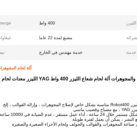
لليزر:
400 واط
nerge:
شركة:
مصنع لمدة 22 عاما
غيغاوا
خدمة:
خدمة مهندس في الخارج
نبض
آلة لحام المجوهرات بال
ت آلة لحام شعاع الليزر 400 واط YAG الليزر معدات لحام
لة القوالب ، إلخ.
يب ماسي.
أداء عمل مستقر ، عدم الصيانة في 10000 ساعة
البشر ، يمكن أن يعمل لفترة طويلة.
صناعة المجوهرات والقوالب والجولف ولحام الأجزاء الصغيرة والصغيرة