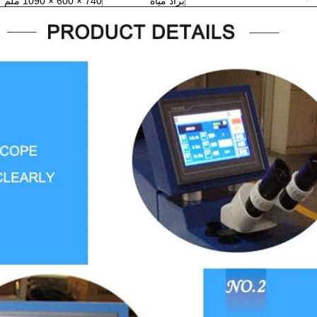
براد مياه
740 × 600 × 1090 ملم