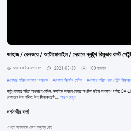
জাহাজ / রেলওয়ে / অটোমোবাইল / দেয়ালে ব্লুটুথ রিমুভার রাস্ট পেইন্
লেজার মরিচা অপসারণ
2021-03-30
180 মতামত
#
লেজার মরিচা অপসারণ সরঞ্জাম
#
লেজার ক্লিনিং মেশিন
#
লেজার মরিচা এবং পেইন্ট রিমুভার
ব্লুটুথলেজার মরিচা অপসারণ মেশিন, অক্সাইড আবরণ লেজার অপটিক মরিচা অপসারণ বর্ণনা: QA
লেজারের উচ্চ শক্তি, উচ্চ ফ্রিকোয়েন্সি,...
আরও দেখুন
দর্শনার্থীর বার্তা
এখনো জনসমক্ষে কোন মন্তব্য নেই