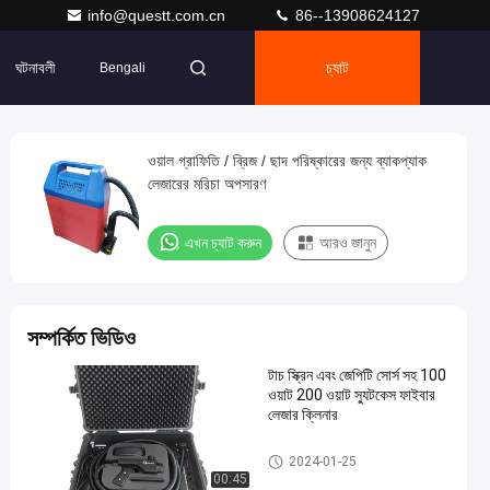
info@questt.com.cn
86--13908624127
ঘটনাবলী
চ্যাট
Bengali
ওয়াল গ্রাফিতি / ব্রিজ / ছাদ পরিষ্কারের জন্য ব্যাকপ্যাক
লেজারের মরিচা অপসারণ
এখন চ্যাট করুন
আরও জানুন
সম্পর্কিত ভিডিও
টাচ স্ক্রিন এবং জেপিটি সোর্স সহ 100
ওয়াট 200 ওয়াট স্যুটকেস ফাইবার
লেজার ক্লিনার
লেজার ক্লিনিং মেশিন
2024-01-25
00:45