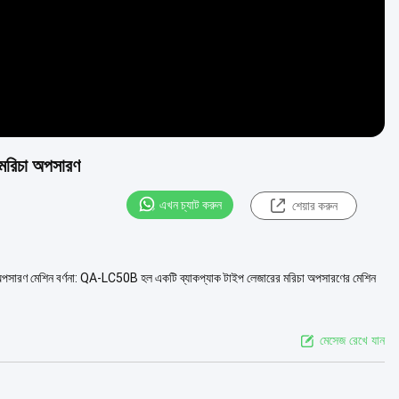
র মরিচা অপসারণ
এখন চ্যাট করুন
শেয়ার করুন
িচা অপসারণ মেশিন বর্ণনা: QA-LC50B হল একটি ব্যাকপ্যাক টাইপ লেজারের মরিচা অপসারণের মেশিন
মেসেজ রেখে যান