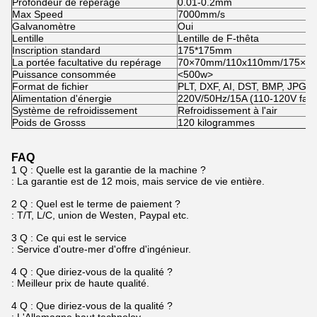
Profondeur de repérage
0.01-0.2mm
Max Speed
7000mm/s
Galvanomètre
Oui
Lentille
Lentille de F-thêta
Inscription standard
175*175mm
La portée facultative du repérage
70×70mm/110x110mm/175×1
Puissance consommée
<500w>
Format de fichier
PLT, DXF, AI, DST, BMP, JPG, 
Alimentation d'énergie
220V/50Hz/15A (110-120V facul
Système de refroidissement
Refroidissement à l'air
Poids de Grosss
120 kilogrammes
FAQ
1 Q : Quelle est la garantie de la machine ?
: La garantie est de 12 mois, mais service de vie entière.
2 Q : Quel est le terme de paiement ?
: T/T, L/C, union de Westen, Paypal etc.
3 Q : Ce qui est le service
: Service d'outre-mer d'offre d'ingénieur.
4 Q : Que diriez-vous de la qualité ?
: Meilleur prix de haute qualité.
4 Q : Que diriez-vous de la qualité ?