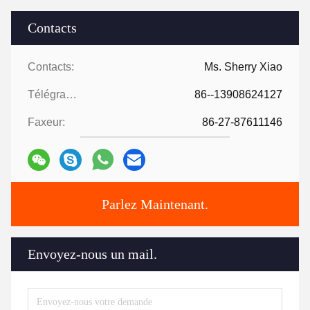
Contacts
Contacts:
Ms. Sherry Xiao
Télégramme:
86--13908624127
Faxeur:
86-27-87611146
Parlez Maintenant.
Envoyez-nous un mail.