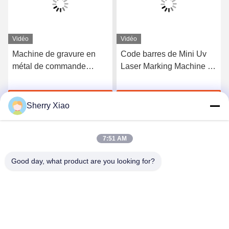
Vidéo
Vidéo
Machine de gravure en
Code barres de Mini Uv
métal de commande
Laser Marking Machine 3
numérique par ordinateur
watts 5 watts
de 15 watts pour
Parlez Maintenant.
Parlez Maintenant.
l'emballage alimentaire
Sherry Xiao
7:51 AM
Good day, what product are you looking for?
Wuhan Questt ASIA Technology Co., Ltd.
info@questt.com.cn
86--13908624127