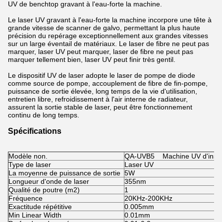
UV de benchtop gravant à l'eau-forte la machine.
Le laser UV gravant à l'eau-forte la machine incorpore une tête à
grande vitesse de scanner de galvo, permettant la plus haute
précision du repérage exceptionnellement aux grandes vitesses
sur un large éventail de matériaux. Le laser de fibre ne peut pas
marquer, laser UV peut marquer, laser de fibre ne peut pas
marquer tellement bien, laser UV peut finir très gentil.
Le dispositif UV de laser adopte le laser de pompe de diode
comme source de pompe, accouplement de fibre de fin-pompe,
puissance de sortie élevée, long temps de la vie d'utilisation,
entretien libre, refroidissement à l'air interne de radiateur,
assurent la sortie stable de laser, peut être fonctionnement
continu de long temps.
Spécifications
Modèle non.
QA-UVB5
Machine UV d'inscri
Type de laser
Laser UV
La moyenne de puissance de sortie
5W
Longueur d'onde de laser
355nm
Qualité de poutre (m2)
1
Fréquence
20KHz-200KHz
Exactitude répétitive
0.005mm
Min Linear Width
0.01mm