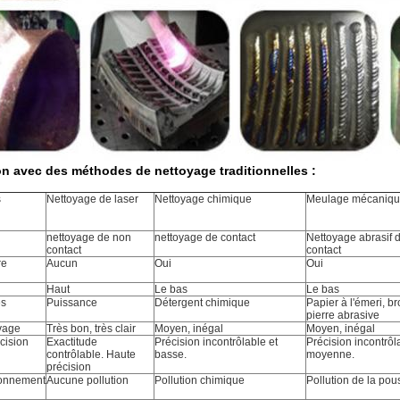
 avec des méthodes de nettoyage traditionnelles :
s
Nettoyage de laser
Nettoyage chimique
Meulage mécaniq
nettoyage de non
nettoyage de contact
Nettoyage abrasif 
contact
contact
re
Aucun
Oui
Oui
Haut
Le bas
Le bas
s
Puissance
Détergent chimique
Papier à l'émeri, br
pierre abrasive
avage
Très bon, très clair
Moyen, inégal
Moyen, inégal
cision
Exactitude
Précision incontrôlable et
Précision incontrôl
contrôlable. Haute
basse.
moyenne.
précision
ronnement
Aucune pollution
Pollution chimique
Pollution de la pou