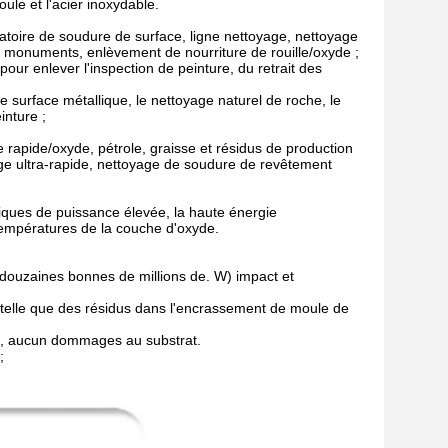
ule et l'acier inoxydable.
ratoire de soudure de surface, ligne nettoyage, nettoyage
des monuments, enlèvement de nourriture de rouille/oxyde ;
our enlever l'inspection de peinture, du retrait des
e surface métallique, le nettoyage naturel de roche, le
inture ;
 rapide/oxyde, pétrole, graisse et résidus de production
oyage ultra-rapide, nettoyage de soudure de revêtement
stiques de puissance élevée, la haute énergie
 températures de la couche d'oxyde.
douzaines bonnes de millions de. W) impact et
, telle que des résidus dans l'encrassement de moule de
ue, aucun dommages au substrat.
;