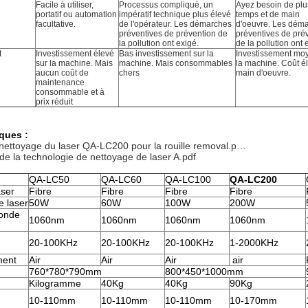
Facile à utiliser,
Processus compliqué, un
Ayez besoin de plu
portatif ou automation
impératif technique plus élevé
temps et de main
facultative.
de l'opérateur. Les démarches
d'oeuvre. Les dém
préventives de prévention de
préventives de pré
la pollution ont exigé.
de la pollution ont 
t
Investissement élevé
Bas investissement sur la
Investissement mo
sur la machine. Mais
machine. Mais consommables
la machine. Coût é
aucun coût de
chers
main d'oeuvre.
maintenance
consommable et à
prix réduit
iques :
nettoyage du laser QA-LC200 pour la rouille removal.p…
 de la technologie de nettoyage de laser A.pdf
QA-LC50
QA-LC60
QA-LC100
QA-LC200
aser
Fibre
Fibre
Fibre
Fibre
e laser
50W
60W
100W
200W
'onde
1060nm
1060nm
1060nm
1060nm
20-100KHz
20-100KHz
20-100KHz
1-2000KHz
ment
Air
Air
Air
air
760*780*790mm
800*450*1000mm
Kilogramme
40Kg
40Kg
90Kg
10-110mm
10-110mm
10-110mm
10-170mm