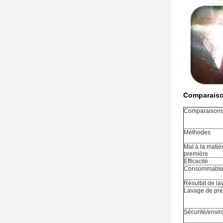
Comparaison
Comparaison
Méthodes
Mal à la matiè
première
Efficacité
Consommable
Résultat de l
Lavage de pré
Sécurité/envi