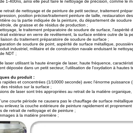
 de 1-400ns, ainsi elle peut faire le nettoyage de précision, comme le mo
e retrait de nettoyage et de peinture de petit secteur, traitement prépa
pression, position précise/traitement peinture de taille, restauration 
ntière ou la partie indiquée de la peinture, du département de soudure p
étrole, de graisse et de résidus de production ;
ettoyage, le traitement préparatoire de soudure de surface, l'aspérité d
etrait extérieur en verre de revêtement, la surface entière outre de la pe
 liaison du traitement préparatoire de soudure de surface ;
paration de soudure de point, aspérité de surface métallique, poussière
produit industriel, militaire et de construction navale enduisant le nett
 de NDT ;
de laser utilisant la haute énergie de laser, haute fréquence, caractéri
t déposée dans un petit secteur, l'utilisation de l'oxydation à hautes
iques du produit :
s rapides et concentrées (1/10000 seconde) avec l'énorme puissance (
 des résidus sur la surface ;
sions de laser sont très appropriées au retrait de la matière organique
d'une courte période ne causera pas le chauffage de surface métalliq
ou enlevez la couche extérieure de peinture rapidement et proprement 
is de retrait de nettoyage et de peinture ;
mmages à la matière première ;