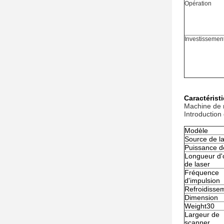
Opération
Investissemen
Caractérist
Machine de 
Introduction
Modèle
Source de l
Puissance d
Longueur d
de laser
Fréquence
d'impulsion
Refroidisse
Dimension
Weight30
Largeur de
scanner