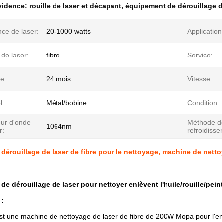
évidence:
rouille de laser et décapant
,
équipement de dérouillage d
ce de laser:
20-1000 watts
Application
de laser:
fibre
Service:
e:
24 mois
Vitesse:
l:
Métal/bobine
Condition:
ur d'onde
Méthode d
1064nm
r:
refroidiss
dérouillage de laser de fibre pour le nettoyage, machine de netto
e dérouillage de laser pour nettoyer enlèvent l'huile/rouille/peintu
 :
 une machine de nettoyage de laser de fibre de 200W Mopa pour l'enl