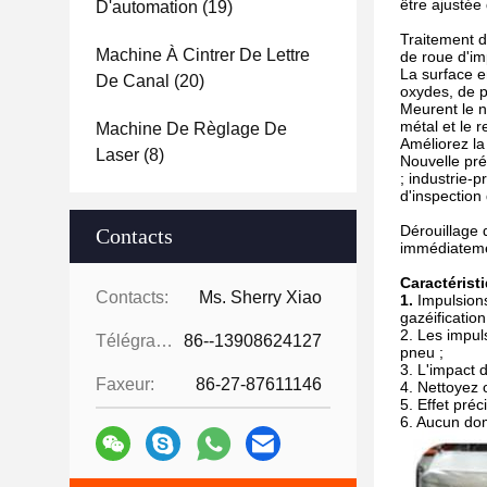
être ajustée
D'automation
(19)
Traitement d
Machine À Cintrer De Lettre
de roue d'im
La surface e
De Canal
(20)
oxydes, de p
Meurent le n
métal et le r
Machine De Règlage De
Améliorez la
Laser
(8)
Nouvelle pré
; industrie-
d'inspection
Dérouillage 
Contacts
immédiatemen
Caractérist
Contacts:
Ms. Sherry Xiao
1.
Impulsion
gazéification
2. Les impul
Télégramme:
86--13908624127
pneu ;
3. L'impact 
Faxeur:
86-27-87611146
4. Nettoyez 
5. Effet préc
6. Aucun do