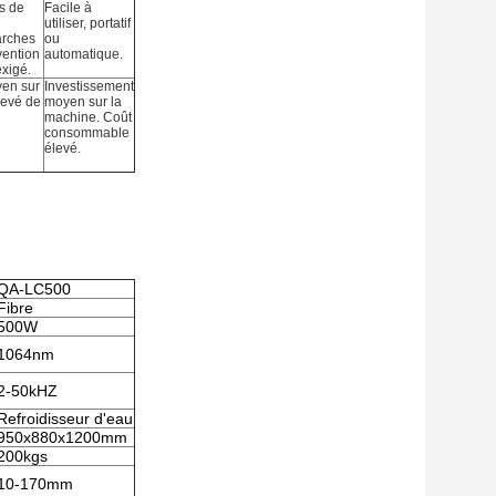
s de
Facile à
utiliser, portatif
arches
ou
vention
automatique.
exigé.
yen sur
Investissement
levé de
moyen sur la
machine. Coût
consommable
élevé.
QA-LC500
Fibre
500W
1064nm
2-50kHZ
Refroidisseur d'eau
950x880x1200mm
200kgs
10-170mm