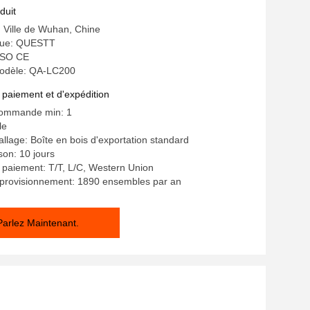
duit
e: Ville de Wuhan, Chine
ue: QUESTT
 ISO CE
odèle: QA-LC200
 paiement et d'expédition
commande min: 1
le
allage: Boîte en bois d'exportation standard
ison: 10 jours
 paiement: T/T, L/C, Western Union
pprovisionnement: 1890 ensembles par an
Parlez Maintenant.