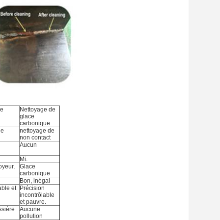
ue
Nettoyage de
glace
carbonique
de
nettoyage de
non contact
Aucun
Mi.
oyeur,
Glace
carbonique
Bon, inégal
able et
Précision
incontrôlable
et pauvre.
ssière
Aucune
pollution