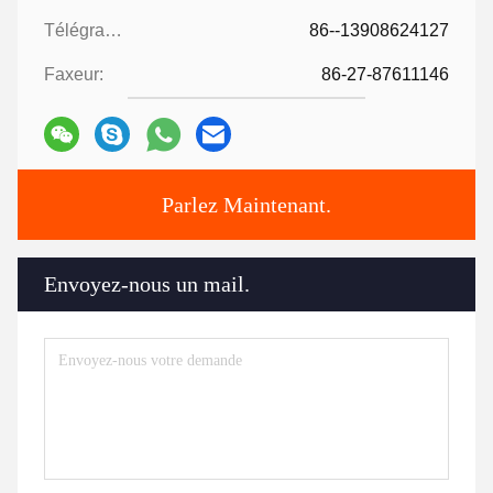
Télégramme:
86--13908624127
Faxeur:
86-27-87611146
Parlez Maintenant.
Envoyez-nous un mail.