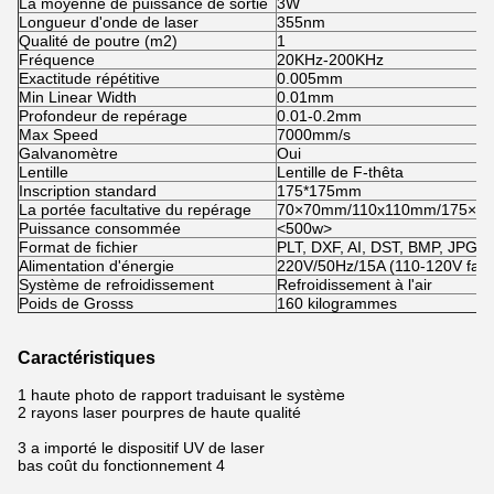
La moyenne de puissance de sortie
3W
Longueur d'onde de laser
355nm
Qualité de poutre (m2)
1
Fréquence
20KHz-200KHz
Exactitude répétitive
0.005mm
Min Linear Width
0.01mm
Profondeur de repérage
0.01-0.2mm
Max Speed
7000mm/s
Galvanomètre
Oui
Lentille
Lentille de F-thêta
Inscription standard
175*175mm
La portée facultative du repérage
70×70mm/110x110mm/175×1
Puissance consommée
<500w>
Format de fichier
PLT, DXF, AI, DST, BMP, JPG, 
Alimentation d'énergie
220V/50Hz/15A (110-120V facul
Système de refroidissement
Refroidissement à l'air
Poids de Grosss
160 kilogrammes
Caractéristiques
1 haute photo de rapport traduisant le système
2 rayons laser pourpres de haute qualité
3 a importé le dispositif UV de laser
bas coût du fonctionnement 4