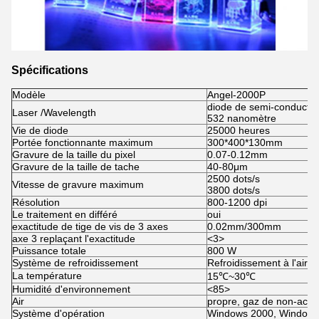
Spécifications
Modèle
Angel-2000P
diode de semi-conducte
Laser /Wavelength
532 nanomètre
Vie de diode
25000 heures
Portée fonctionnante maximum
300*400*130mm
Gravure de la taille du pixel
0.07-0.12mm
Gravure de la taille de tache
40-80μm
2500 dots/s
Vitesse de gravure maximum
3800 dots/s
Résolution
800-1200 dpi
Le traitement en différé
oui
exactitude de tige de vis de 3 axes
0.02mm/300mm
axe 3 replaçant l'exactitude
<3>
Puissance totale
800 W
Système de refroidissement
Refroidissement à l'air
La température
15℃~30℃
Humidité d'environnement
<85>
Air
propre, gaz de non-actio
Système d'opération
Windows 2000, Windows 