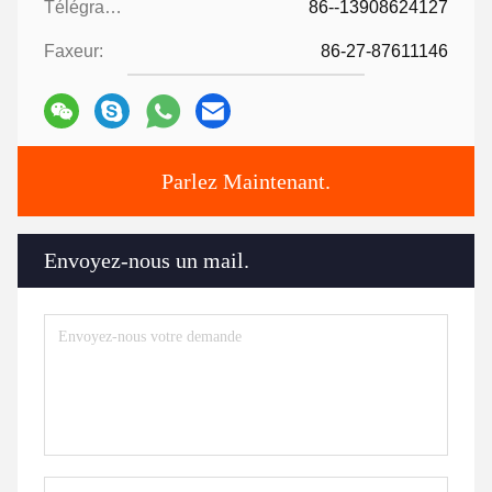
Télégramme:
86--13908624127
Faxeur:
86-27-87611146
Parlez Maintenant.
Envoyez-nous un mail.