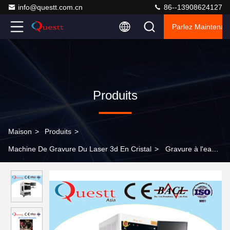
info@questt.com.cn
86--13908624127
Parlez Maintenant
Produits
Maison
>
Produits
>
Machine De Gravure Du Laser 3d En Cristal
>
Gravure à l'eau-
forte sous la surface petit de laser de gravure de machine 2D en
verre de forte stabilité de photo