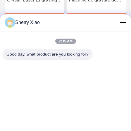
Machine 3W pour la
laser de commande
production de portrait
numérique par ordinateur,
Parlez Maintenant.
Parlez Maintenant.
le laser 3d supérieur
Sherry Xiao
gravant à l'eau-forte
l'écurie de machine
2:35 AM
Good day, what product are you looking for?
Wuhan Questt ASIA Technology Co., Ltd.
info@questt.com.cn
86--13908624127
Bâtiment d'A7-101, de Hangyu, université Sci de Wuhan
et parc de technologie, réalisateur de pointe de lac est.
Zone, Wuhan, Hubei, Chine