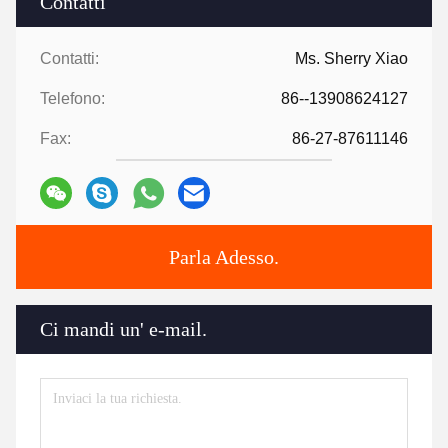
Contatti
Contatti:
Ms. Sherry Xiao
Telefono:
86--13908624127
Fax:
86-27-87611146
Parla Adesso.
Ci mandi un' e-mail.