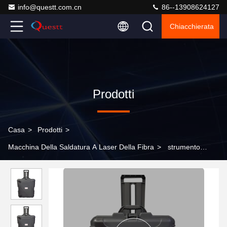
info@questt.com.cn
86--13908624127
Chiacchierata
Prodotti
Casa
>
Prodotti
>
Macchina Della Saldatura A Laser Della Fibra
>
strumento
efficiente potente di pulizia della macchina del laser della fibra di
impulso della valigia 100w