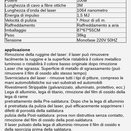
Potere
100w
Lunghezza di cavo a fibre ottiche
3M
Lunghezza d'onda del laser
1064 nanometro
Energia di impulso
1,5 MJ
Velocità di pulizia
² /Hour di ≤6 m.
Raffreddamento
Raffreddamento a aria
Imballaggio
87*67*55CM
Peso
38kg
Tensione
Monofase 220V 50HZ
applicazione
Rimozione della ruggine del laser: il laser può rimuovere
facilmente la ruggine e la superficie ristabilirà il colore metallico
luminoso o ristabilirà il colore basso originale dopo rimozione
Laser che sgrassa: Superficie di metallo di sgrassamento (può
rimuovere il film di ossido allo stesso tempo)
Sverniciatura del laser - rimuove tutti i tipi di pitture, compreso le
mani automobilistiche sui vari substrati ed automobili
Rivestimenti Strippable (galvanizzato, alluminato, protettivo, ecc.)
Lega di alluminio, lega di titanio, rimozione del film di ossido della
lega di rame
pretrattamento della Pre-saldatura: Dopo che la lega di alluminio
è pretrattata da pulizia del laser, può efficacemente sopprimere i
difetti di porosità della saldatura
pulizia della Post-saldatura: prova non distruttiva senza contatto,
rimozione del film di ossido della post-saldatura
Il laser pulsato della lega di alluminio rimuove il film di ossido e
della sporcizia prima della saldatura.