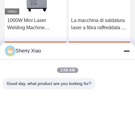
Video
1000W Mini Laser
La macchina di saldatura
Welding Machine
laser a fibra raffreddata ad
automatico tenuto in mano
aria da 800w è la
industriale per rame sulla
combinazione perfetta di
Parla Adesso.
Parla Adesso.
vendita calda
efficienza e efficienza
Sherry Xiao
2:50 AM
Good day, what product are you looking for?
Wuhan Questt ASIA Technology Co., Ltd.
info@questt.com.cn
86--13908624127
Edificio di Hangyu, di A7-101, università Sci di Wuhan &