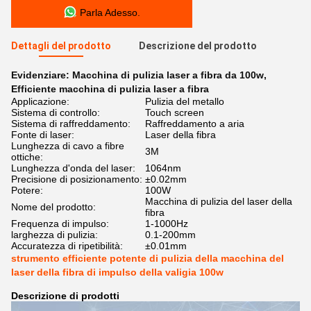
Parla Adesso.
Dettagli del prodotto
Descrizione del prodotto
Evidenziare:
Macchina di pulizia laser a fibra da 100w
,
Efficiente macchina di pulizia laser a fibra
Applicazione:
Pulizia del metallo
Sistema di controllo:
Touch screen
Sistema di raffreddamento:
Raffreddamento a aria
Fonte di laser:
Laser della fibra
Lunghezza di cavo a fibre
3M
ottiche:
Lunghezza d'onda del laser:
1064nm
Precisione di posizionamento:
±0.02mm
Potere:
100W
Macchina di pulizia del laser della
Nome del prodotto:
fibra
Frequenza di impulso:
1-1000Hz
larghezza di pulizia:
0.1-200mm
Accuratezza di ripetibilità:
±0.01mm
strumento efficiente potente di pulizia della macchina del
laser della fibra di impulso della valigia 100w
Descrizione di prodotti