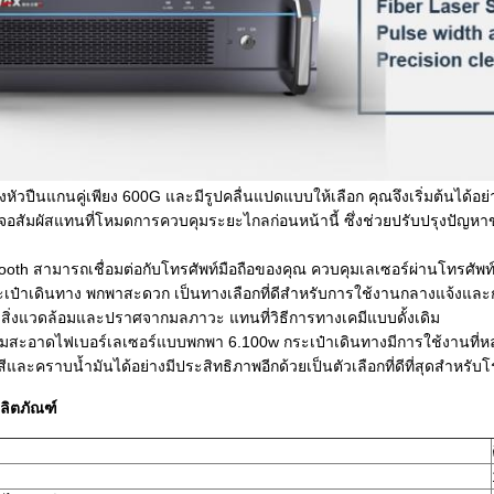
งหัวปืนแกนคู่เพียง 600G และมีรูปคลื่นแปดแบบให้เลือก คุณจึงเริ่มต้นได้อย
อสัมผัสแทนที่โหมดการควบคุมระยะไกลก่อนหน้านี้ ซึ่งช่วยปรับปรุงปัญหาของ
tooth สามารถเชื่อมต่อกับโทรศัพท์มือถือของคุณ ควบคุมเลเซอร์ผ่านโทรศั
ะเป๋าเดินทาง พกพาสะดวก เป็นทางเลือกที่ดีสำหรับการใช้งานกลางแจ้งแ
งสิ่งแวดล้อมและปราศจากมลภาวะ แทนที่วิธีการทางเคมีแบบดั้งเดิม
มสะอาดไฟเบอร์เลเซอร์แบบพกพา 6.100w กระเป๋าเดินทางมีการใช้งานที่หลากห
และคราบน้ำมันได้อย่างมีประสิทธิภาพอีกด้วยเป็นตัวเลือกที่ดีที่สุดสำห
ลิตภัณฑ์