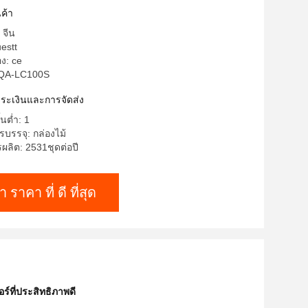
ค้า
 จีน
estt
อง: ce
 QA-LC100S
าระเงินและการจัดส่ง
้นต่ำ: 1
บรรจุ: กล่องไม้
ลิต: 2531ชุดต่อปี
า ราคา ที่ ดี ที่สุด
์ที่ประสิทธิภาพดี