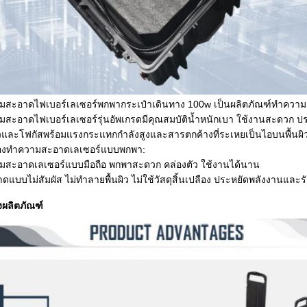
ามสะอาดไฟเบอร์เลเซอร์พกพากระเป๋าเดินทาง 100w เป็นผลิตภัณฑ์ทำความส
ามสะอาดไฟเบอร์เลเซอร์รุ่นอัพเกรดมีคุณสมบัติน้ำหนักเบา ใช้งานสะดวก ป
ร็วและโฟกัสพร้อมแรงกระแทกกำลังสูงและสารตกค้างที่ระเหยเป็นไอบนพื้นผิ
ื่องทำความสะอาดเลเซอร์แบบพกพา:
ามสะอาดเลเซอร์แบบมือถือ พกพาสะดวก คล่องตัว ใช้งานได้นาน
บบไม่สัมผัส ไม่ทำลายพื้นผิว ไม่ใช้วัสดุสิ้นเปลือง ประหยัดพลังงานและร
งผลิตภัณฑ์