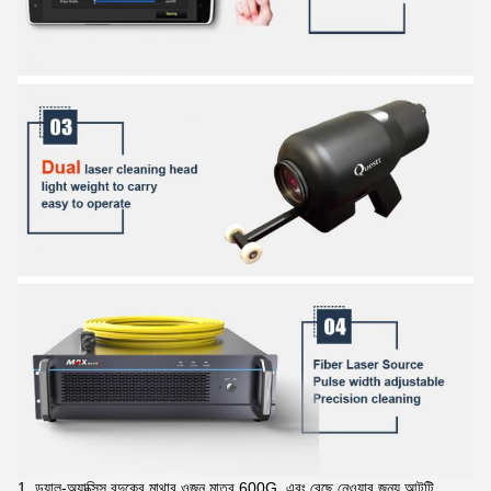
1. ডুয়াল-অ্যাক্সিস বন্দুকের মাথার ওজন মাত্র 600G, এবং বেছে নেওয়ার জন্য আটটি