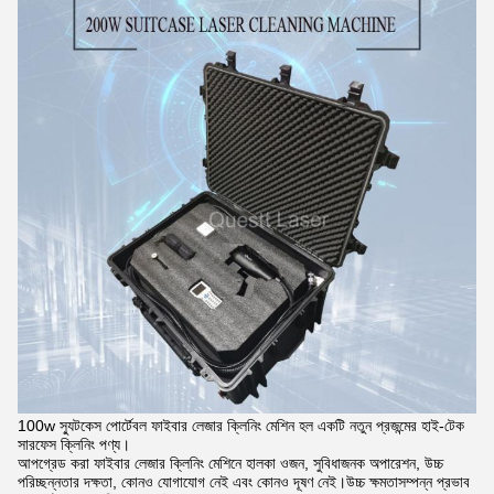
100w স্যুটকেস পোর্টেবল ফাইবার লেজার ক্লিনিং মেশিন হল একটি নতুন প্রজন্মের হাই-টেক
সারফেস ক্লিনিং পণ্য।
আপগ্রেড করা ফাইবার লেজার ক্লিনিং মেশিনে হালকা ওজন, সুবিধাজনক অপারেশন, উচ্চ
পরিচ্ছন্নতার দক্ষতা, কোনও যোগাযোগ নেই এবং কোনও দূষণ নেই।উচ্চ ক্ষমতাসম্পন্ন প্রভাব