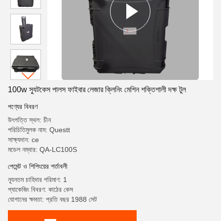
100w স্যুটকেস পালস ফাইবার লেজার ক্লিনিং মেশিন শক্তিশালী দক্ষ টুল
পণ্যের বিবরণ
উৎপত্তি স্থল: চীন
পরিচিতিমুলক নাম: Questt
সাক্ষ্যদান: ce
মডেল নম্বার: QA-LC100S
পেমেন্ট ও শিপিংয়ের শর্তাবলী
ন্যূনতম চাহিদার পরিমাণ: 1
প্যাকেজিং বিবরণ: কাঠের কেস
যোগানের ক্ষমতা: প্রতি বছর 1988 সেট