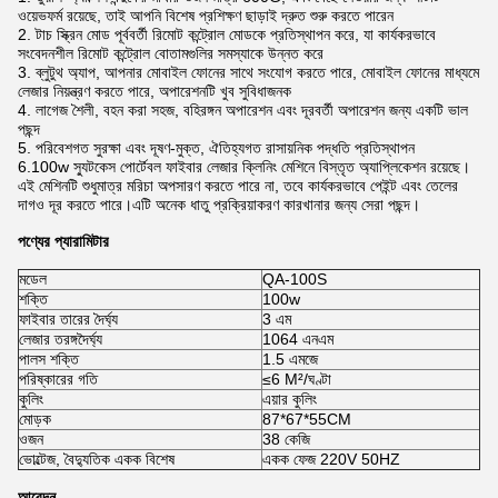
ওয়েভফর্ম রয়েছে, তাই আপনি বিশেষ প্রশিক্ষণ ছাড়াই দ্রুত শুরু করতে পারেন
2. টাচ স্ক্রিন মোড পূর্ববর্তী রিমোট কন্ট্রোল মোডকে প্রতিস্থাপন করে, যা কার্যকরভাবে
সংবেদনশীল রিমোট কন্ট্রোল বোতামগুলির সমস্যাকে উন্নত করে
3. ব্লুটুথ অ্যাপ, আপনার মোবাইল ফোনের সাথে সংযোগ করতে পারে, মোবাইল ফোনের মাধ্যমে
লেজার নিয়ন্ত্রণ করতে পারে, অপারেশনটি খুব সুবিধাজনক
4. লাগেজ শৈলী, বহন করা সহজ, বহিরঙ্গন অপারেশন এবং দূরবর্তী অপারেশন জন্য একটি ভাল
পছন্দ
5. পরিবেশগত সুরক্ষা এবং দূষণ-মুক্ত, ঐতিহ্যগত রাসায়নিক পদ্ধতি প্রতিস্থাপন
6.100w স্যুটকেস পোর্টেবল ফাইবার লেজার ক্লিনিং মেশিনে বিস্তৃত অ্যাপ্লিকেশন রয়েছে।
এই মেশিনটি শুধুমাত্র মরিচা অপসারণ করতে পারে না, তবে কার্যকরভাবে পেইন্ট এবং তেলের
দাগও দূর করতে পারে।এটি অনেক ধাতু প্রক্রিয়াকরণ কারখানার জন্য সেরা পছন্দ।
পণ্যের প্যারামিটার
মডেল
QA-100S
শক্তি
100w
ফাইবার তারের দৈর্ঘ্য
3 এম
লেজার তরঙ্গদৈর্ঘ্য
1064 এনএম
পালস শক্তি
1.5 এমজে
পরিষ্কারের গতি
≤6 M²/ঘণ্টা
কুলিং
এয়ার কুলিং
মোড়ক
87*67*55CM
ওজন
38 কেজি
ভোল্টেজ, বৈদ্যুতিক একক বিশেষ
একক ফেজ 220V 50HZ
আবেদন