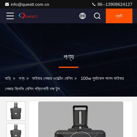
info@questt.com.cn
86--13908624127
চ্যাট
পণ্য
বাড়ি
>
পণ্য
>
ফাইবার লেজার ওয়েল্ডিং মেশিন
>
100w স্যুটকেস পালস ফাইবার
লেজার ক্লিনিং মেশিন শক্তিশালী দক্ষ টুল