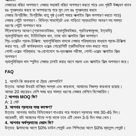
লেজারের মরিচা অপসারণ: লেজার সহজেই মরিচা অপসারণ করতে পারে এবং পৃষ্ঠটি উজ্জ্বল ধাতব
রঙ পুনরুদ্ধার করবে বা অপসারণের পরে মূল বেস রঙ পুনরুদ্ধার করবে
লেজার ডিগ্রীজিং: ডিগ্রীজিং ধাতু পৃষ্ঠ (একই সময়ে অক্সাইড ফিল্ম অপসারণ করতে পারে)
লেজার পেইন্ট অপসারণ - বিভিন্ন সাবস্ট্রেট এবং গাড়িতে স্বয়ংচালিত আবরণ সহ সমস্ত
ধরণের পেইন্ট অপসারণ করে
স্ট্রিপযোগ্য আবরণ (গ্যালভানাইজড, অ্যালুমিনাইজড, প্রতিরক্ষামূলক, ইত্যাদি)
অ্যালুমিনিয়াম খাদ, টাইটানিয়াম খাদ, তামা খাদ অক্সাইড ফিল্ম অপসারণ
প্রি-ওয়েল্ডিং প্রাক-চিকিত্সা: অ্যালুমিনিয়াম খাদকে লেজার পরিষ্কারের মাধ্যমে প্রাক-চিকিত্সা
করার পরে, এটি কার্যকরভাবে ওয়েল্ড পোরোসিটি ত্রুটিগুলিকে দমন করতে পারে
পোস্ট-ওয়েল্ড পরিষ্কার: অ-যোগাযোগ অ-ধ্বংসাত্মক পরীক্ষা, পোস্ট-ওয়েল্ড অক্সাইড ফিল্ম
অপসারণ
অ্যালুমিনিয়াম খাদ স্পন্দিত লেজার ঢালাই করার আগে ময়লা এবং অক্সাইড ফিল্ম অপসারণ করে।
FAQ
1. আপনি কি কারখানা বা ট্রেড কোম্পানি?
উত্তর: আমরা উভয়ই বাণিজ্য সংস্থা এবং কারখানা, আমাদের নিজস্ব কারখানা রয়েছে।
আমরা 20 বছরেরও বেশি সময় ধরে সমস্ত ধরণের লেজার মেশিনে বিশেষায়িত।
2.
আপনার MOQ কি?
A: 1 সেট
3. আপনার প্রসবের সময় কতক্ষণ?
উত্তর: আপনার অর্ডার নিশ্চিতকরণ পাওয়ার পরে সাধারণ প্রসবের সময় 30-45 দিন।
আরেকটি, যদি আমাদের স্টকে পণ্য থাকে তবে এটি কেবল 3-5 দিন সময় নেবে।
4. আপনার অর্থপ্রদানের মেয়াদ কি?
উত্তর: উত্পাদনের আগে 50% ডাউন পেমেন্ট এবং শিপিংয়ের আগে 50% ব্যালেন্স পেমেন্ট।