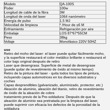
Modelo
QA-100S
Poder
100w
Longitud de cable de la fibra
3M
Longitud de onda del laser
1064 nanómetro
Energía de pulso
1,5 MJ
Velocidad de limpieza
² /Hour de ≤6 M
Enfriamiento
Refrigeración por aire
Embalaje
LOS 87*67*55CM
Peso
38kg
Voltaje
Monofásico 220V 50HZ
uso
Retiro del moho del laser: el laser puede quitar fácilmente moho,
y la superficie restaurará el color metálico brillante o restaurará el
color bajo original después de retiro
Laser que desengrasa: Superficie de metal de desengrase
(puede quitar de revestimiento de óxido al mismo tiempo)
Retiro de la pintura del laser - quita todos los tipos de pintura,
incluyendo capas automotrices en los diversos substratos y
coches
Capas desprendibles (galvanizado, aluminizado, protector, etc.)
Aleación de aluminio, aleación del titanio, retiro de revestimiento
de óxido de la aleación de cobre
tratamiento previo de la Pre-soldadura: Después de que la
aleación de aluminio sea pretratada por la limpieza del laser,
puede suprimir con eficacia los defectos de la porosidad de la
soldadura