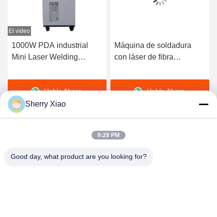
El video
E
1000W PDA industrial
Máquina de soldadura
Mini Laser Welding
con láser de fibra
Machine automático para
refrigerada por aire de
el cobre en venta caliente
800w La combinación
Habla Ahora.
Habla Ahora.
perfecta de eficiencia
Sherry Xiao
9:28 PM
Good day, what product are you looking for?
Wuhan Questt ASIA Technology Co., Ltd.
info@questt.com.cn
86--13908624127