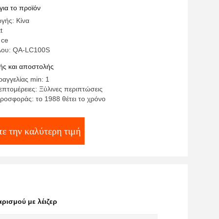
για το προϊόν
γής: Κίνα
t
 ce
λου: QA-LC100S
ς και αποστολής
αγγελίας min: 1
επτομέρειες: Ξύλινες περιπτώσεις
ροσφοράς: το 1988 θέτει το χρόνο
τε την καλύτερη τιμή
ρισμού με λέιζερ