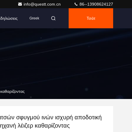
info@questt.com.cn
86--13908624127
δηλώσεις
Τσάτ
Greek
 καθαρίζοντας
ιτσών σφυγμού ινών ισχυρή αποδοτική
ηχανή λέιζερ καθαρίζοντας