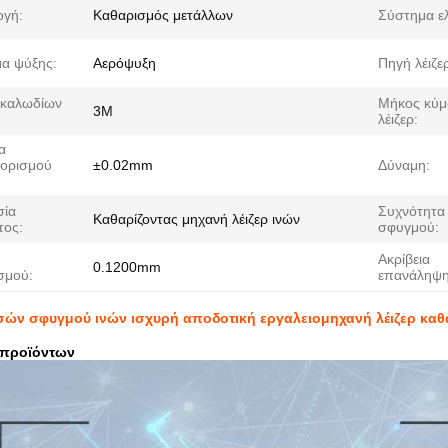
γή:
Καθαρισμός μετάλλων
Σύστημα ε
α ψύξης:
Αερόψυξη
Πηγή λέιζε
 καλωδίων
Μήκος κύμ
3M
λέιζερ:
α
ορισμού
±0.02mm
Δύναμη:
σία
Συχνότητα
Καθαρίζοντας μηχανή λέιζερ ινών
τος:
σφυγμού:
Ακρίβεια
0.1200mm
σμού:
επανάληψη
σών σφυγμού ινών ισχυρή αποδοτική εργαλειομηχανή λέιζερ καθ
 προϊόντων