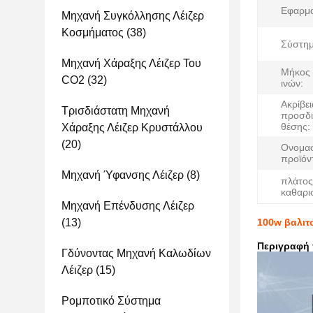
Εφαρμο
Μηχανή Συγκόλλησης Λέιζερ
Κοσμήματος
(38)
Σύστημ
Μηχανή Χάραξης Λέιζερ Του
Μήκος
CO2
(32)
ινών:
Ακρίβει
Τρισδιάστατη Μηχανή
προσδι
θέσης:
Χάραξης Λέιζερ Κρυστάλλου
(20)
Ονομα
προϊόν
Μηχανή Ύφανσης Λέιζερ
(8)
πλάτος
καθαρι
Μηχανή Επένδυσης Λέιζερ
(13)
100w βαλιτ
Περιγραφή
Γδύνοντας Μηχανή Καλωδίων
Λέιζερ
(15)
Ρομποτικό Σύστημα