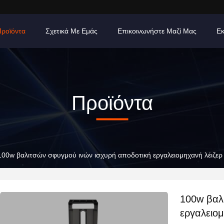
Προϊόντα
Σχετικά Με Εμάς
Επικοινωνήστε Μαζί Μας
Εκ
Προϊόντα
100w βαλιτσών σφυγμού ινών ισχυρή αποδοτική εργαλειομηχανή λέιζερ
100w βαλ
εργαλειομ