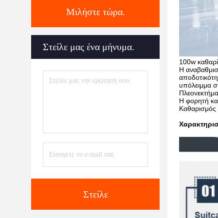
Μιλήστε τώρα.
Στείλε μας ένα μήνυμα.
100w καθαρίζ
Η αναβαθμισμ
αποδοτικότη
υπόλειμμα στ
Πλεονεκτήμα
Η φορητή κα
Καθαρισμός 
Χαρακτηρισ
Στείλε