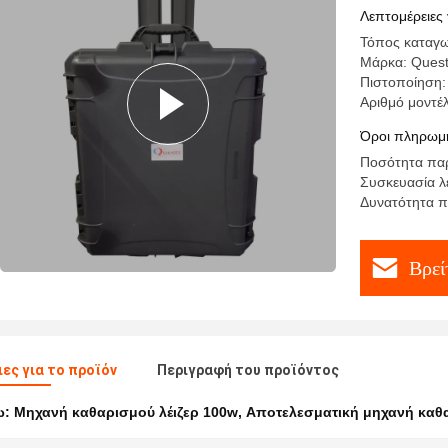
Λεπτομέρειες 
Τόπος καταγω
Μάρκα: Quest
Πιστοποίηση:
Αριθμό μοντέ
Όροι πληρωμή
Ποσότητα παρ
Συσκευασία λ
Δυνατότητα π
Βρεί
ες για το προϊόν
Περιγραφή του προϊόντος
ω:
Μηχανή καθαρισμού λέιζερ 100w
,
Αποτελεσματική μηχανή καθα