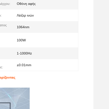
λέγχου:
Οθόνη αφής
ρ:
Λέιζερ ινών
ατος
1064nm
100W
1-1000Hz
±0.01mm
ς:
αρίζοντας