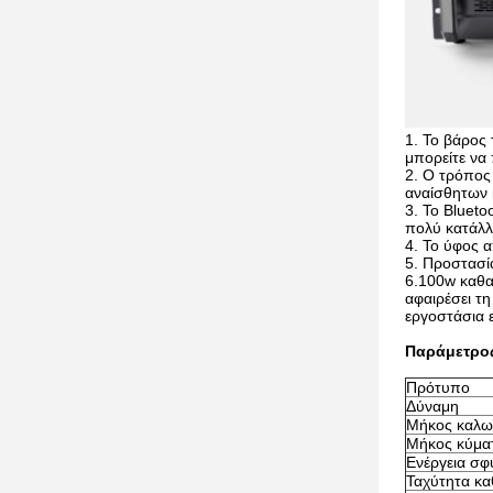
1. Το βάρος
μπορείτε να
2. Ο τρόπος
αναίσθητων 
3. Το Blueto
πολύ κατάλ
4. Το ύφος α
5. Προστασί
6.100w καθα
αφαιρέσει τη
εργοστάσια 
Παράμετρο
Πρότυπο
Δύναμη
Μήκος καλω
Μήκος κύματ
Ενέργεια σ
Ταχύτητα κ