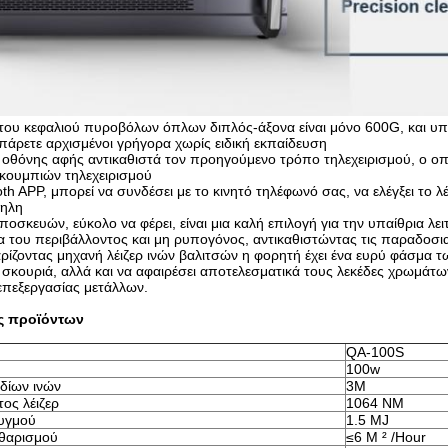
 του κεφαλιού πυροβόλων όπλων διπλός-άξονα είναι μόνο 600G, και υπά
 πάρετε αρχισμένοι γρήγορα χωρίς ειδική εκπαίδευση
 οθόνης αφής αντικαθιστά τον προηγούμενο τρόπο τηλεχειρισμού, ο οπ
κουμπιών τηλεχειρισμού
oth APP, μπορεί να συνδέσει με το κινητό τηλέφωνό σας, να ελέγξει το λ
ληλη
ποσκευών, εύκολο να φέρει, είναι μια καλή επιλογή για την υπαίθρια λει
α του περιβάλλοντος και μη ρυπογόνος, αντικαθιστώντας τις παραδοσι
ρίζοντας μηχανή λέιζερ ινών βαλιτσών η φορητή έχει ένα ευρύ φάσμα τ
 σκουριά, αλλά και να αφαιρέσει αποτελεσματικά τους λεκέδες χρωμάτων
επεξεργασίας μετάλλων.
ς προϊόντων
QA-100S
100w
δίων ινών
3M
ος λέιζερ
1064 NM
φυγμού
1.5 MJ
αθαρισμού
≤6 Μ ² /Hour