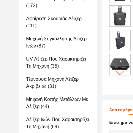
(172)
Αφαίρεση Σκουριάς Λέιζερ
(111)
Μηχανή Συγκόλλησης Λέιζερ
Ινών
(87)
UV Λέιζερ Που Χαρακτηρίζει
Τη Μηχανή
(35)
Τέμνουσα Μηχανή Λέιζερ
Ακρίβειας
(31)
Μηχανή Κοπής Μετάλλων Με
Λέιζερ
(44)
Λεπτομέρει
Λέιζερ Ινών Που Χαρακτηρίζει
Επισημαίν
Τη Μηχανή
(69)