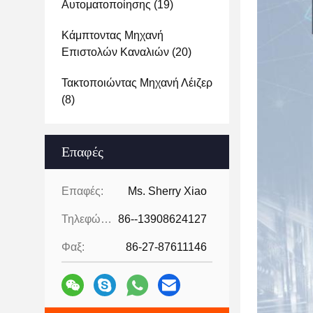
Αυτοματοποίησης
(19)
Κάμπτοντας Μηχανή
Επιστολών Καναλιών
(20)
Τακτοποιώντας Μηχανή Λέιζερ
(8)
Επαφές
Επαφές:
Ms. Sherry Xiao
Τηλεφώνημα:
86--13908624127
Φαξ:
86-27-87611146