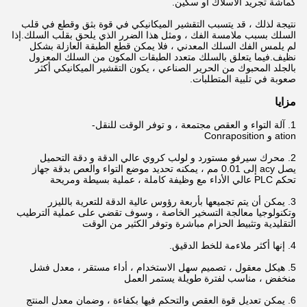
كماشة تجريد الأسلاك أو سكين.
نتيجة لذلك ، قد يتسبب التقشير الميكانيكي في قوة بثق وقطع في قلب
السلك بسبب ملامسة الفك ، ومثل هذا الضرر الذي يلحق بقلب السلك.إذا
لم يلمس الفك السلك المعدني ، فلا يمكن قطع الطبقة العازلة بشكل
نظيف.فيما يتعلق بالسلك متعدد الطبقات المكون من السلك المعزول
بالجلد المحبوك من الحرير الصناعي ، يكون التقشير الميكانيكي أكثر
صعوبة في تلبية المتطلبات.
مزايا
1. آلة التواء و العقص مجتمعة ، و توفر الوقت للنقل-
ation و Conraposition
2. محرك سيرفو مستورد و لولب كروي عالي الدقة و دقة التحميل
يصل acy إلى 0.01 مم ، يمكنه تحديد موضع التواء والعص بدقة
جهاز
تحكم PLC عالي الأداء مع وظيفة كاملة ، عملية بسيطة ومريحة
3. يمكن أن يتم تجميعها بأربعة رؤوس عالية الدقة للتعرية بالليزر
وتكنولوجيا معالجة التسخير الخاصة ، وسوف تقضي على عملية الترطيب
التقليدية وتثبيط الحزام مباشرة وتوفر الكثير من الوقت
4. إنها أكثر ملاءمة للخط الدقيق.
5. هيكل معقول ، تصميم سهل الاستخدام ، أداء مستقر ، معدل فشل
منخفض ، مناسب لفترة طويلة يستمر العمل
6. يمكن تعديل قوة العقص والتحكم فيها بكفاءة ، وضمان معدل المنتج