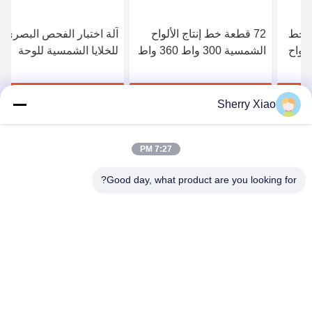
72 قطعة خط إنتاج الألواح
آلة اختبار الفحص البصري
الشمسية 300 واط 360 واط
للخلايا الشمسية للوحة
استعادة طاقة الخلايا
الشمسية 500W 600W
الشمسية
احصل على أفضل سعر
احصل على أفضل سعر
Sherry Xiao
7:27 PM
Good day, what product are you looking for?
Wuhan Questt ASIA Technology Co., Ltd.
info@questt.com.cn
86--13908624127
A7-101 ، مبنى Hangyu ، حديقة العلوم والتكنولوجيا بجامعة
ووهان ، East Lake High-tech Dev. المنطقة ، ووهان ، هوبي ،