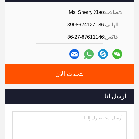
الاتصالات:
Ms. Sherry Xiao
الهاتف:
86--13908624127
فاكس:
86-27-87611146
نتحدث الآن
أرسل لنا