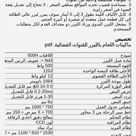
3. بمساعدة قضيب تحديد المواقع متناهي الصغر ، لا تحتاج إلى تعديل بقعة
الضوء في أصغر زاوية.
4. كابل الألياف اللينة بطول 3 إلى 5 أمتار سوف يمرر ليزر عالي الطاقة
إلى كل قطعة عمل معقدة أو صغيرة أو كبيرة الحجم.
5. مشغل الليزر اليدوي وزناد الليزر ذو مجداف القدم لكل متطلبات
المستخدم.
تخصيص
ماكينات اللحام بالليزر للقنوات الفضائية. pdf
نموذج
اللافتات 500H
مادة عمل الليزر
Nd3 +: تجويف الرنين المذهب بلوري YAG
القوة المصنفة
500 واط
الأعلى.طاقة النبضة الواحدة
120J
الأعلى.الطاقة القصوى
12 كيلو واط
طول موجة الليزر
1064 نانومتر
قطر البؤرة المركزة
ф0.10-3.0 مم قابل للتعديل
عرض النبض
0.2-20ms قابل للتعديل
تردد النبض
1-30 هرتز قابل للتعديل
عمق النبض
≤6 مم
مقياس جدول العمل
750 * 1000 مم
خط سير الرحلة من 3 محاور
X = 700 مم ص = 150 مم Z = 200 مم
نظام التحكم
معالج دقيق أحادي الرقاقة
نظام المراقبة
لون CCD
نظام التبريد
براد مياه
1530 * 810 * 1100 مم + 960 * 760 * 1150 مم
حجم التعبئة