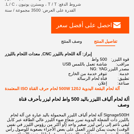
شروط الدفع: T / T ، ويسترن يونيون ، L / C.
القدرة على العرض: 3500 مجموعة / سنة
احصل على أفضل سعر
تفاصيل المنتج
وصف المنتج
إبراز:
آلة اللحام بالليزر CNC
,
معدات اللحام بالليزر
قوة الليزر:
500 واط
مراقب:
شاشة تعمل باللمس USB
مصدر الليزر:
NG: YAG
خدمة:
تتوفر خدمة من الخارج
تطبيق:
قناة لحام الرسالة
صناعة:
إعلان
آلة لحام البقعة اليدوية 500W 120J لحام حرف القناة ISO المعتمدة
آلة لحام ألياف الليزر باليد 500 واط لحام ليزر بأحرف قناة
وصف
Signage500H آلة لحام ألياف الليزر المحمولة باليد عبارة عن آلة لحام
بالليزر ذات الشعلة اليدوية تمرر شعاع ضوء الليزر عالي الطاقة عبر كابل
ليفي ناعم إلى رأس ليزر صغير واحد (أو أكثر من رؤوس الليزر في نفس
الوقت) بحيث يمكن لليزر العمل على بعض الأجزاء بصعوبة للوصول.رأس