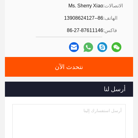
الاتصالات:
Ms. Sherry Xiao
الهاتف:
86--13908624127
فاكس:
86-27-87611146
نتحدث الآن
أرسل لنا