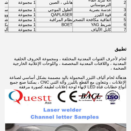
2
هانلي ، الصين
1 مجموعة
شنتش
الثرموستاتي
3
عدسة بصرية
الطول الموجي
1 مجموعة
سنغاف
4
قوة الليزر
QAPLASER
1 مجموعة
ووها
5
اتفاقية مكافحة التصحر
نظام المراقبة
1 مجموعة
شنتش
6
شريط YAG
BOET
1 مجموعة
بكين
7
كابل الألياف
1 مجموعة
ألمانيا
تطبيق
لحام لأحرف القنوات المعدنية المختلفة ، ومجموعة الحروف الخلفية
المعدنية ، واللافتات المعدنية المخصصة ، واللوحات الإعلانية الخارجية
الضخمة ،
هذه
آلة لحام ألياف الليزر المحمولة باليد مصممة بشكل أساسي لصناعة
الإعلانات ، وتتعاون مع القطع بالليزر وآلة الثني CNC ، يمكننا صنع جميع
أنواع خطابات قناة LED لإنهاء لوحة إعلانات لطيفة.كصورة مرفقة