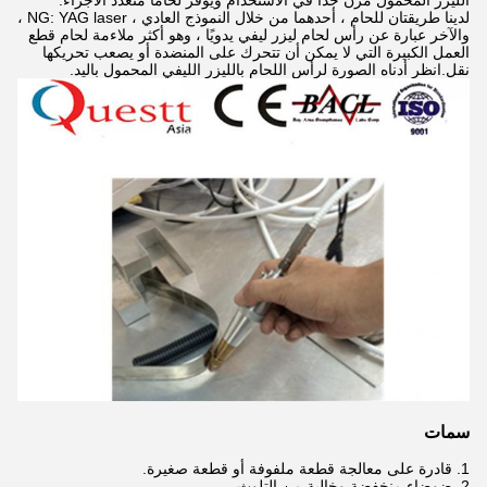
الليزر المحمول مرن جدًا في الاستخدام ويوفر لحامًا متعدد الأجزاء.
لدينا طريقتان للحام ، أحدهما من خلال النموذج العادي ، NG: YAG laser ،
والآخر عبارة عن رأس لحام ليزر ليفي يدويًا ، وهو أكثر ملاءمة لحام قطع
العمل الكبيرة التي لا يمكن أن تتحرك على المنضدة أو يصعب تحريكها
نقل.انظر أدناه الصورة لرأس اللحام بالليزر الليفي المحمول باليد.
سمات
1. قادرة على معالجة قطعة ملفوفة أو قطعة صغيرة.
2. ضوضاء منخفضة وخالية من التلوث.