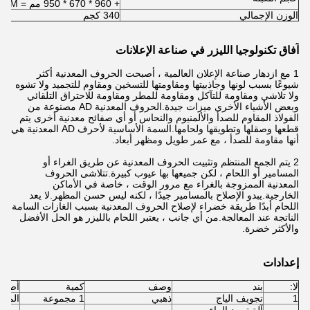
+ 960 * 670 * 950 مم = 2.8CBM
الوزن الإجمالي
340 كجم
آفاق تكنولوجيا الليزر في صناعة الإعلانات
1 مع ازدهار صناعة الإعلان العالمية ، أصبحت الحروف المعدنية أكثر
شيوعًا بسبب لونها وجاذبيتها ومقاومتها للتسخين ومقاوم للتجميد ولا تشوه
ولا تلاشي ومقاومة للتآكل ومقاومة للمطر ومقاومة للاحتراق التلقائي
وبعض الأشياء الأخرى ميزات جيدة.الحروف المعدنية AD مصنوعة من
الفولاذ المقاوم للصدأ والألمنيوم والنحاس أو أي صفائح معدنية أخرى يتم
قطعها وصقلها وتطويقها ولحامها.السمة الأساسية لأحرف AD المعدنية هي
أنها مقاومة للصدأ ، مع عمر طويل ومظهر أبعاد.
2 يتم الجمع المنتظم وتثبيت الحروف المعدنية عن طريق الغراء أو
المسامير أو اللحام ، لكن جميعها بها عيوب كبيرة.تتلاشى الحروف
المعدنية الممزوجة بالغراء مع مرور الوقت ، خاصة في الأماكن
الخارجية.يبدو الإصلاح بالمسامير جيدًا ، لكنه ليس حسن المظهر.لا يعد
اللحام أبدًا طريقة خضراء لإصلاح الحروف المعدنية بسبب الغازات السامة
الناتجة عند المعالجة.من أي جانب ، يعتبر اللحام بالليزر هو الحل الأفضل
والأكثر خضرة.
إعدادات
لا:
بند
وصف
كمية
أصل
1
تجويف الياج
ذهبي
1 مجموعة
الممل
آلة تبريد الماء