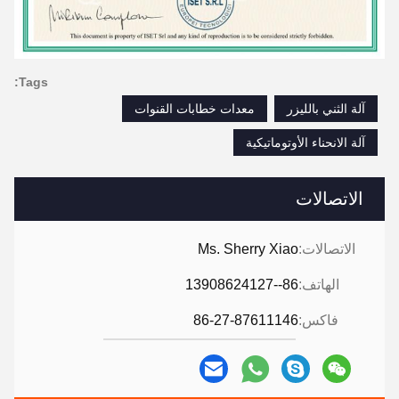
Tags:
آلة الثني بالليزر
معدات خطابات القنوات
آلة الانحناء الأوتوماتيكية
الاتصالات
الاتصالات:
Ms. Sherry Xiao
الهاتف:
86--13908624127
فاكس:
86-27-87611146