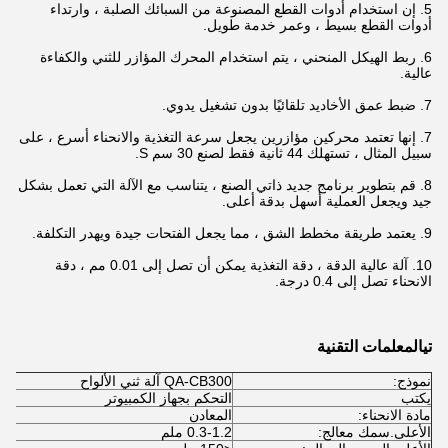
5. إن استخدام أدوات القطع المصنوعة من السبائك الصلبة ، وارتداء
أدوات القطع بسيط ، وعمر خدمة طويل.
6. ربط الهيكل المنحني ، يتم استخدام المحرك المؤازر للثني والكفاءة
عالية.
7. ضبط عمق الأخاديد تلقائيًا بدون تشغيل يدوي.
7. إنها تعتمد محركين مؤازرين يجعل سرعة التغذية والانحناء أسرع ، على
سبيل المثال ، تستهلك 44 ثانية فقط لصنع 30 سم S.
8. قم بتطوير برنامج جديد ذاتي الصنع ، يتناسب مع الآلة التي تعمل بشكل
جيد ويجعل العملية أسهل بدقة أعلى.
9. يعتمد طريقة مخطط الشق ، مما يجعل الفتحات جيدة ويهدر التكلفة.
10. آلة عالية الدقة ، دقة التغذية يمكن أن تصل إلى 0.01 مم ، دقة
الانحناء تصل إلى 0.4 درجة.
تي
المعلمات التقنية
نموذج:
QA-CB300 آلة ثني الألواح
يكتب
التحكم بجهاز الكمبيوتر
مادة الانحناء:
المعادن
الأعلى.سمك معالج:
0.3-1.2 ملم