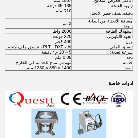
الأعلى.العرض المعالج:
<150 ملم
زاوية الفتحة
45-135 درجة
R10 ملم
دقيقة.نصف قطر الانحناء
مسافة الانحناء من البداية
3 مم
زاوية
استهلاك الطاقة
2000 واط
الجهد االكهربى:
220 فولت
وزن:
400 كجم
تنسيق الملف
PLT ، DXF ، AI ، تنسيق ملف متجه
سرعة تغذية:
5 ~ 20 م / دقيقة
دقة
0.05 ملم
خدمة
مهندس متاح للخدمة في الخارج
البعد
1400 × 880 × 1330 ملم
ادوات خاصة