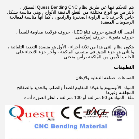
يتم التحكم فيها عن طريق نظام Quess Bending CNC المطوّر ،
بالتزامن مع أنواع مختلفة من القطع الدقيقة للألواح ، وهي مناسبة بشكل
خاص للأحرف ذات الزاوية الصغيرة والراديون ، كما أنها مناسبة لمعالجة
الرسومات المعقدة
أفضل آلة لتصنيع حروف قناة LED ، حروف فولاذية مقاومة للصدأ ،
حروف مثقوبة ، حروف إيبوكسي.
يتكون نظام الثني هذا من ثلاثة أجزاء ، الأول هو منضدة التغذية التلقائية ،
والثاني هو جزء الشق في منتصف الماكينة ، وآخر جزء الانحناء على
الجانب الأيمن من الماكينة برأس منحني.
التطبيقات
الصناعات: صناعة الدعاية والإعلان
المواد: الألومنيوم والفولاذ المقاوم للصدأ والصلب والحديد والصفائح
المجلفنة وغيرها
ملف المواد هو 50 متر لفة أو 100 متر لفة ، انظر الصورة أدناه