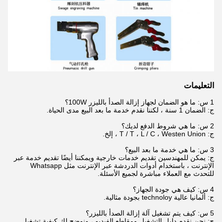
التعليمات
1 س: ما هو الضمان لجهاز إزالة الصدأ بالليزر 100W؟
ج: الضمان 1 سنة ، لكننا نقدم خدمة ما بعد البيع مدى الحياة.
2 س: ما هي شروط الدفع لديك؟
ج: T / T ، L / C ، Westen Union ، إلخ.
3 س: ما هي خدمة ما بعد البيع؟
ج: يمكن للمهندسين تقديم خدمات خارجية ويمكننا أيضًا تقديم خدمة عبر
الإنترنت ، باستخدام أدوات الدردشة عبر الإنترنت مثل Whatsapp
للتحدث مع العملاء مباشرة لجميع الأسئلة.
4 س: كيف هي جودة الجهاز؟
ج: ألمانيا عالية technoloy بجودة مثالية.
5 س: كيف يتم تشغيل آلة إزالة الصدأ بالليزر؟
ج: نحن نقدم دليل التشغيل ومقاطع الفيديو ، ونوضح لك كيفية تشغيل