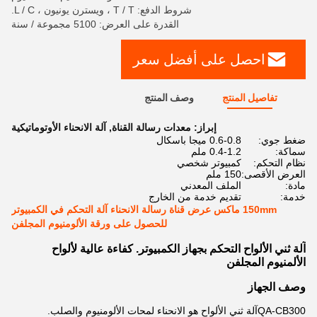
شروط الدفع: T / T ، ويسترن يونيون ، L / C.
القدرة على العرض: 5100 مجموعة / سنة
احصل على أفضل سعر
تفاصيل المنتج
وصف المنتج
إبراز:
معدات رسالة القناة
,
آلة الانحناء الأوتوماتيكية
ضغط جوي:
0.6-0.8 ميجا باسكال
سماكة:
0.4-1.2 ملم
نظام التحكم:
كمبيوتر شخصي
العرض الأقصى:
150 ملم
مادة:
الملف المعدني
خدمة:
تقديم خدمة من الخارج
150mm ماكس عرض قناة رسالة الانحناء آلة التحكم في الكمبيوتر
للحصول على ورقة الألومنيوم المجلفن
آلة ثني الألواح التحكم بجهاز الكمبيوتر. كفاءة عالية لألواح
الألمنيوم المجلفن
وصف الجهاز
QA-CB300
آلة ثني الألواح
هو الانحناء لمحات الألومنيوم والصلب.