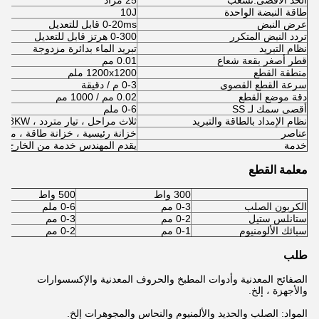
الحد الأقصى.تشعب
25 مراد
طاقة النبضة الواحدة
10J
عرض النبض
0-20ms قابل للتعديل
تردد النبض المتكرر
0-300 هرتز قابل للتعديل
نظام التبريد
تبريد الماء بدائرة مزدوجة
قطر أصغر بقعة شعاع
0.01 مم
منطقة القطع
1200x1200 ملم
سرعة القطع القصوى
0-3 م / دقيقة
دقة موضع القطع
0.02 مم / 1000 مم
أقصى سمك لـ SS
0-6 ملم
نظام الإمداد بالطاقة والتبريد
ثلاث مراحل ، تيار متردد ، 380V10٪ 18KW تبريد بالماء منزوع الأيونات
عناصر
خزانة رئيسية ، خزانة طاقة ، منضدة XY ، مبادل حراري ، نظام 
خدمة
يقدم المهندس خدمة من الخارج
معلمة القطع
300 واط
500 واط
الكربون الصلب
0-3 مم
0-6 ملم
ستانلس ستيل
0-2 مم
0-3 مم
سبائك الألومنيوم
0-1 مم
0-2 مم
طلب
الصفائح المعدنية وأدوات المطبخ والحروف المعدنية والإكسسوارات
والأجهزة ، إلخ.
المواد: الصلب والحديد والألمنيوم والنحاس والمجوهرات إلخ.