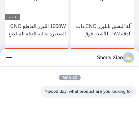
فيديو
آلة النقش بالليزر CNC ذات
1000W الليزر القاطع CNC
الدقة 15W للأشعة فوق
الصغيرة عالية الدقة آلة قطع
البنفسجية للزجاج ثنائي
الصفائح المعدنية بالليزر
الفينيل متعدد الكلور
احصل على أفضل سعر
احصل على أفضل سعر
Sherry Xiao
5:22 AM
Good day, what product are you looking for?
Wuhan Questt ASIA Technology Co., Ltd.
info@questt.com.cn
86--13908624127