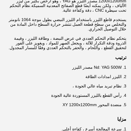
1200x1200mm.مصدر الليزر هو YAG ، وهو أرخص بكثير من ليزر
الألياف ، ولكن يمكنه أيضًا قطع الصفائح المعدنية السميكة.نظام التحكم
تحت سيطرة CNC ، دقة وكفاءة عالية.
يستخدم قاطع الليزر باستخدام الليزر النبضي بطول موجة 1064 نانومتر
والتخلص من سطح قطعة العمل.تنتشر حرارة السطح داخل المادة من
خلال التوصيل الحراري.
يتحكم نظام التحكم العددي في عرض النبضة ، وطاقة الليزر ، وقيمة
الذروة ودقة التكرار للآلة ، ويجعل الصهر للمواد ، ويغويز على الفور
لتحقيق القطع ، واللحام ، والحفر بالتحكم العددي وفقًا للمسار المجدول.
ترتيب
1. Nd: YAG 500W مصدر الليزر
2. الليزر امدادات الطاقة
3. نظام تبريد مياه عالي الجودة ،
4. رأس القطع بالليزر المستوردة عالية الجودة
5. منضدة المحور XY 1200x1200mm
مزايا
1. سرعة المعالجة أسرع ، كفاءة أعلى.