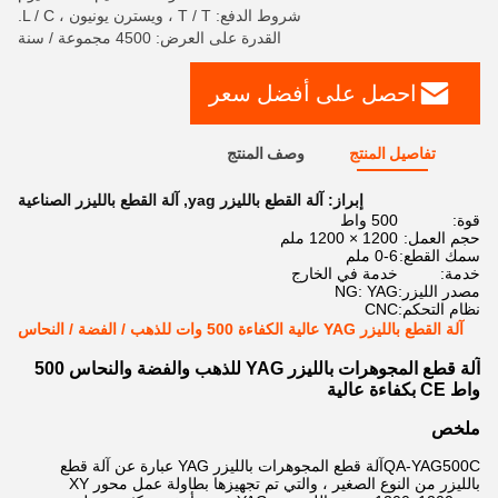
شروط الدفع: T / T ، ويسترن يونيون ، L / C.
القدرة على العرض: 4500 مجموعة / سنة
احصل على أفضل سعر
تفاصيل المنتج
وصف المنتج
إبراز:
آلة القطع بالليزر yag
,
آلة القطع بالليزر الصناعية
قوة:
500 واط
حجم العمل:
1200 × 1200 ملم
سمك القطع:
0-6 ملم
خدمة:
خدمة في الخارج
مصدر الليزر:
NG: YAG
نظام التحكم:
CNC
آلة القطع بالليزر YAG عالية الكفاءة 500 وات للذهب / الفضة / النحاس
آلة قطع المجوهرات بالليزر YAG للذهب والفضة والنحاس 500
واط CE بكفاءة عالية
ملخص
QA-YAG500C
آلة قطع المجوهرات بالليزر YAG عبارة عن آلة قطع
بالليزر من النوع الصغير ، والتي تم تجهيزها بطاولة عمل محور XY