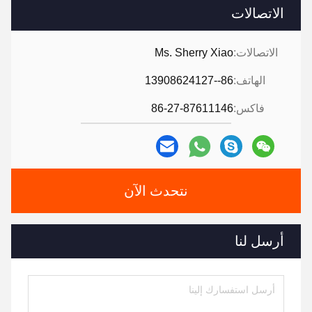
الاتصالات
الاتصالات:
Ms. Sherry Xiao
الهاتف:
86--13908624127
فاكس:
86-27-87611146
نتحدث الآن
أرسل لنا