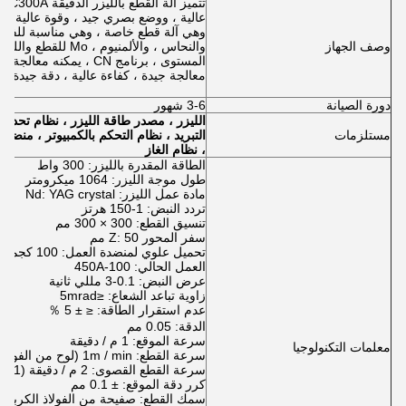
عالية ، ووضع بصري جيد ، وقوة عالية عال
وهي آلة قطع خاصة ، وهي مناسبة للفولاذ 
وصف الجهاز
والنحاس ، والألمنيوم
المستوى ، برنامج CN ، ي
معالجة جيدة ، كفاءة عالية ، دقة جيدة ، 
دورة الصيانة
3-6 شهور
الليزر ، مصدر طاقة الليزر ، نظام تحديد
مستلزمات
، نظام الغاز
الطاقة المقدرة بالليزر: 300 واط
طول موجة الليزر: 1064 ميكرومتر
مادة عمل الليزر: Nd: YAG crystal
تردد النبض: 1-150 هرتز
تنسيق القطع: 300 × 300 مم
سفر المحور Z: 50 مم
تحميل علوي لمنضدة العمل: 100 كجم
العمل الحالي: 100-450A
عرض النبض: 0.1-3 مللي ثانية
زاوية تباعد الشعاع: ≤5mrad
عدم استقرار الطاقة: ≤ ± 5 ％
الدقة: 0.05 مم
سرعة الموقع: 1 م / دقيقة
معلمات التكنولوجيا
سرعة القطع: 1m / min (لوح من الفولاذ المقاوم للصدأ 1mm)
سرعة القطع القصوى: 2 م / دقيقة (1 مم)
كرر دقة الموقع: ± 0.1 مم
سمك القطع: صفيحة من الفولاذ الكربوني