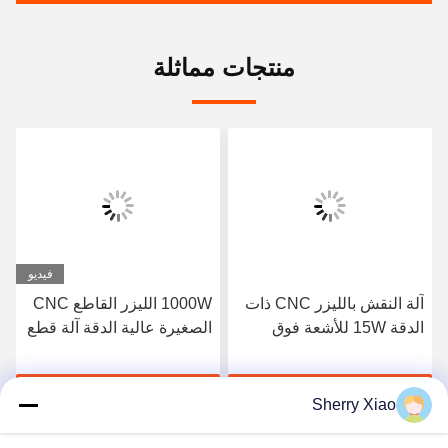
منتجات مماثلة
فيديو
آلة النقش بالليزر CNC ذات
1000W الليزر القاطع CNC
الدقة 15W للأشعة فوق
الصغيرة عالية الدقة آلة قطع
البنفسجية للزجاج ثنائي
الصفائح المعدنية بالليزر
الفينيل متعدد الكلور
احصل على أفضل سعر
احصل على أفضل سعر
Sherry Xiao