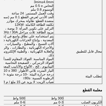
3mm≤4.0mm
النحاس ≤ 0.5 مم
ألومنيوم 0.8 ملم
وقت العمل المستمر: 24 ساعة
الحد الأدنى لعرض القطع 0.1 مم (سمك المادة 1 مم)
منضدة القطع: طاولة بمحرك مؤازر
تكلفة الطاقة الكاملة: 12KW
التركيز على تكوين المرآة: 3 بوصة ،
مزود الطاقة: ثلاث مراحل 380V / 50Hz / 30A
يتم استخدامه على نطاق واسع في إنتاج الل
المعدنية ، وإنتاج الخزانات الكهربائية ذا
آلات النسيج ، والمطبخ ، والسيارات ، والآ
والأجزاء الكهربائية ، والنظارات ، والربيع 
مجال قابل للتطبيق
والغلاية الكهربائية ، والطبية الإلكترونيا
ذلك.
المواد المناسبة: الفولاذ المقاوم للصدأ ،
الفولاذ الزنبركي ، الصفيحة النحاسية ، لو
التيتانيوم ، إلخ ، الألواح والأنابيب المعدنية
التيار المتردد ثلاثي الأطوار: 380 ± 10٪ ، 50 هرتز
درجة حرارة البيئة: -10 درجة مئوية -40 درجة مئوية
تتطلب البيئة
الرطوبة النسبية: ≤80٪
ضباب الزيت: لا يزيد عن 15 ملغ / م 3
معلمة القطع
300 واط
500 واط
الكربون الصلب
0-3 مم
0-6 ملم