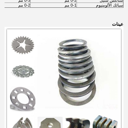
ستانلس ستيل
0-2 مم
0-3 مم
سبائك الألومنيوم
0-1 مم
0-2 مم
عينات