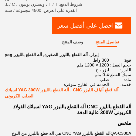
شروط الدفع: T / T ، ويسترن يونيون ، L / C.
القدرة على العرض: 4500 مجموعة / سنة
احصل على أفضل سعر
تفاصيل المنتج
وصف المنتج
إبراز:
آلة القطع بالليزر الصغيرة
,
آلة القطع بالليزر yag
قوة:
300 واط
حجم العمل:
1200 × 1200 ملم
الليزر:
ليزر ياج
سمك القطع:
0-4 ملم
مادة:
صلب
خدمة:
الخدمة في الخارج متوفرة
آلة قطع ألياف الليزر CNC ، آلة القطع بالليزر YAG 300W لسبائك
الصلب الكربوني
آلة القطع بالليزر CNC آلة القطع بالليزر YAG لسبائك الفولاذ
الكربوني 300W عالية الدقة
ملخص
QA-C300A
آلة القطع بالليزر CNC YAG هي آلة قطع بالليزر من النوع