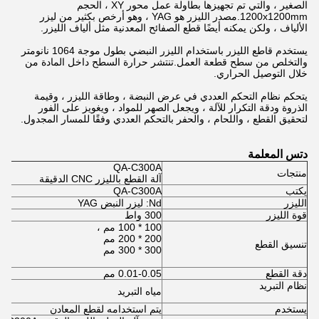
الصغير ، والتي تم تجهيزها بطاولة عمل محور XY ، الحجم
1200x1200mm.مصدر الليزر هو YAG ، وهو أرخص بكثير من ليزر
الألياف ، ولكن يمكنه أيضًا قطع الصفائح المعدنية مثل ألياف الليزر.
يستخدم قاطع الليزر باستخدام الليزر النبضي بطول موجة 1064 نانومتر
والتخلص من سطح قطعة العمل.تنتشر حرارة السطح داخل المادة من
خلال التوصيل الحراري.
يتحكم نظام التحكم العددي في عرض النبضة ، وطاقة الليزر ، وقيمة
الذروة ودقة التكرار للآلة ، ويجعل الصهر للمواد ، ويغويز على الفور
لتحقيق القطع ، واللحام ، والحفر بالتحكم العددي وفقًا للمسار المجدول.
دتس المعلمة
QA-C300A
منتجات
آلة القطع بالليزر CNC الدقيقة
يكتب
QA-C300A
الليزر
Nd: ليزر النبض YAG
قوة الليزر
300 واط
100 * 100 مم ،
200 * 200 مم
تنسيق القطع
300 * 300 مم
دقة القطع
0.01-0.05 مم
نظام التبريد
مياه التبريد
يستخدم
يتم استخدامه لقطع المعادن