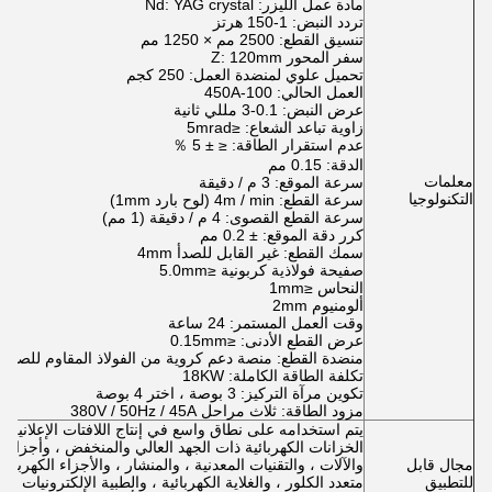
مادة عمل الليزر: Nd: YAG crystal
تردد النبض: 1-150 هرتز
تنسيق القطع: 2500 مم × 1250 مم
سفر المحور Z: 120mm
تحميل علوي لمنضدة العمل: 250 كجم
العمل الحالي: 100-450A
عرض النبض: 0.1-3 مللي ثانية
زاوية تباعد الشعاع: ≤5mrad
عدم استقرار الطاقة: ≤ ± 5 ％
الدقة: 0.15 مم
معلمات
سرعة الموقع: 3 م / دقيقة
التكنولوجيا
سرعة القطع: 4m / min (لوح بارد 1mm)
سرعة القطع القصوى: 4 م / دقيقة (1 مم)
كرر دقة الموقع: ± 0.2 مم
سمك القطع: غير القابل للصدأ 4mm
صفيحة فولاذية كربونية ≤5.0mm
النحاس ≤1mm
ألومنيوم 2mm
وقت العمل المستمر: 24 ساعة
عرض القطع الأدنى: ≤0.15mm
منضدة القطع: منصة دعم كروية من الفولاذ المقاوم للصدأ
تكلفة الطاقة الكاملة: 18KW
تكوين مرآة التركيز: 3 بوصة ، اختر 4 بوصة
مزود الطاقة: ثلاث مراحل 380V / 50Hz / 45A
يتم استخدامه على نطاق واسع في إنتاج اللافتات الإعلانية ، 
الخزانات الكهربائية ذات الجهد العالي والمنخفض ، وأجزاء آ
مجال قابل
والآلات ، والتقنيات المعدنية ، والمنشار ، والأجزاء الكهربائية
للتطبيق
متعدد الكلور ، والغلاية الكهربائية ، والطبية الإلكترونيات ا