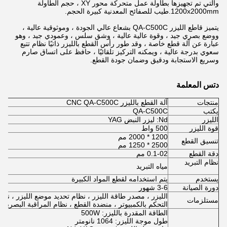
والتي تم تجهيزها بطاولة عمل متحركة محور XY ، حجم الطاولة
1200x2000mm.طيب للصفائح المعدنية كبيرة الحجم.
يتميز قاطع الليزر QA-C500C بشعاع عالي الجودة ، وموثوقية عالية ،
ووضع بصري جيد ، وقوة عالية عالية ، وشق سلس ، وعمودي جيد ، وهو
عبارة عن آلة قطع خاصة ، وقد طور رأس القطع بالليزر ذاتيًا نظام تتبع
سعوي بدرجة عالية ، ويمكنه التركيز تلقائيًا ، حافظ على اتساق صارم
وسريع الاستجابة ودقيق وضمان جودة القطع.
دتس المعلمة
منتجات
آلة القطع بالليزر CNC QA-C500C
يكتب
QA-C500C
الليزر
Nd: ليزر النبض YAG
قوة الليزر
500 واط
1200 * 2000 مم
تنسيق القطع
2500 * 1250 مم
دقة القطع
0.1-02 مم
نظام التبريد
مياه التبريد
يستخدم
يتم استخدامه لقطع المواد الكبيرة
دورة الصيانة
3-6 شهور
الليزر ، مصدر طاقة الليزر ، نظام تحديد موضع الليزر ، نظام
مستلزمات
التحكم بالكمبيوتر ، منضدة القطع ، نظام المراقبة البصرية CCD ، نظام الغاز
الطاقة المقدرة بالليزر: 500W
طول موجة الليزر: 1064 نانومتر