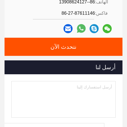
الهاتف:
86--13908624127
فاكس:
86-27-87611146
نتحدث الآن
أرسل لنا