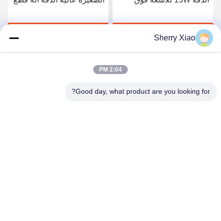
البنفسجية للزجاج ثنائي
الصفائح المعدنية بالليزر
الفينيل متعدد الكلور
احصل على أفضل سعر
احصل على أفضل سعر
Sherry Xiao
2:04 PM
Good day, what product are you looking for?
Wuhan Questt ASIA Technology Co., Ltd.
info@questt.com.cn
86--13908624127
A7-101 ، مبنى Hangyu ، حديقة العلوم والتكنولوجيا بجامعة
ووهان ، East Lake High-tech Dev. المنطقة ، ووهان ، هوبي ،
الصين