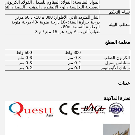
المواد المناسبة: الفولاذ المقاوم للصدأ ، الفولاذ الكربوني ،
الصفيحة النحاسية ، لوح الألمنيوم ، الذهب ، الفضة ، التيتانيوم
نظام التحكم
التيار المتردد ثلاثي الأطوار: 380 ± 10٪ ، 50 هرتز
درجة حرارة البيئة: -10 درجة مئوية -40 درجة مئوية
تتطلب البيئة
الرطوبة النسبية: ≤80٪
ضباب الزيت: لا يزيد عن 15 ملغ / م 3
معلمة القطع
300 واط
500 واط
الكربون الصلب
0-3 مم
0-6 ملم
ستانلس ستيل
0-2 مم
0-3 مم
سبائك الألومنيوم
0-1 مم
0-2 مم
عينات
نظرة الماكينة