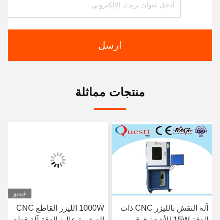
ارسل
منتجات مماثلة
فيديو
آلة النقش بالليزر CNC ذات
1000W الليزر القاطع CNC
الدقة 15W للأشعة فوق
الصغيرة عالية الدقة آلة قطع