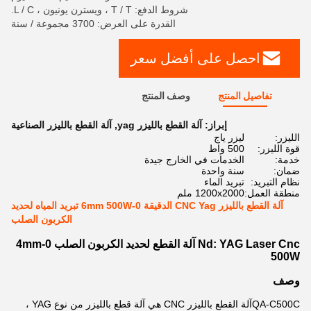
شروط الدفع: T / T ، ويسترن يونيون ، L / C.
القدرة على العرض: 3700 مجموعة / سنة
احصل على أفضل سعر
تفاصيل المنتج
وصف المنتج
إبراز:
آلة القطع بالليزر yag
,
آلة القطع بالليزر الصناعية
الليزر:
ليزر ياج
قوة الليزر:
500 واط
خدمة:
الخدمات في الخارج جيدة
ضمان:
سنة واحدة
نظام التبريد:
تبريد الماء
منطقة العمل:
1200x2000 ملم
آلة القطع بالليزر CNC Yag الدقيقة 0-6mm 500W تبريد المياه لحديد
الكربون الصلب
Nd: YAG Laser Cnc آلة القطع لحديد الكربون الصلب 0-4mm
500W
وصف
QA-C500C
آلة القطع بالليزر CNC هي آلة قطع بالليزر من نوع YAG ،