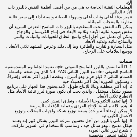
إلخ.
المعلمات التقنية الخاصة به هي من بين أفضل أنظمة النقش بالليزر ذات
الأداء العالي.
تتميز بدقة أعلى وثبات أعلى وسهولة الصيانة ونسبة أداء إلى سعر عالية
مقارنة بالمنتجات المماثلة.
يمكن لآلة النقش تحت السطحية بالليزر ذات الماسح الضوئي السريع أن
تنقش صورة ثنائية الأبعاد وثلاثية الأبعاد في إنتاج الكريستال والزجاج.
يمكن أن تعمل من أجل إنتاج واسع النطاق للحيوانات والنباتات والبنى
والنماذج ثنائية وثلاثية الأبعاد
مثل السيارة والقارب والطائرة وما إلى ذلك وعرض المشهد ثلاثي الأبعاد ،
ووضع العلامات على الزجاج.
سمات
1. R.
آلة النقش بالليزر للماسح الضوئي apid تعتمد الجلفانوم المتقدم
تقنية
الماسح الضوئي eter مع الليزر الثنائي Nd: YAG الذي يتم ضخه بواسطة
الصمام الثنائي 2 كيلو هرتز وهو أسرع ، ونقطة الليزر أكثر نحافة وإشراقًا
، وستكون الصورة أيضًا أكثر تفصيلاً
د حية.
2. إنه أكثر منطقية وثباتًا للإنتاج طويل الأمد.يحتوي هذا الجهاز على برنامج
مطور بشكل مستقل ، والذي يجب أن يكون صورة ليزر ثنائية الأبعاد مثل
الانطباع ثلاثي الأبعاد.
3. إنها تعتمد التكنولوجيا الأصلية ، ونطاق النقش كبير.
4. هذه الآلة مناسبة للإنتاج الفردي وعملية الدُفعات السريعة.
5. يمكن إرضاء آلة واحدة بسعة توزيع شبكة واجهات المحلات وتوزيع
الأعمال الكهربائية.
6. إنها تأتي بالليزر من أجل تحسين سرعة الليزر بشكل كبير.إنه يعتمد
هيكل مدمج ، وهو سائل جيد ، ومناسب للاستخدام في السوبر ماركت.
7.
شعاع ليزر عالي الجودة
8. تكلفة تشغيل منخفضة