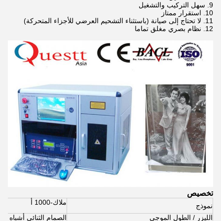
9. سهل التركيب والتشغيل
10. استقرار ممتاز
11. لا تحتاج إلى صيانة (باستثناء التشحيم العرضي للأجزاء المتحركة)
12. نظام بصري مغلق تماما
تخصيص
ملاك
-1000 أ
نموذج
الليزر / الطول الموجي
الصمام الثنائي أشباه الموصلات 2