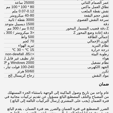
عمر الصمام الثنائي
25000 ساعة
نطاق العمل ماكس
80 * 100 * 100 مم
نقش نقطة الملعب
0.07-0.12 ملم
نقش حجم البقعة
40-80 ميكرومتر
سرعة النقش القصوى
3000 نقطة / ثانية
دقة
1500 ديسيبل متوحد الخواص
Z دقة قضيب المسمار المحور
0.02 مم / 300 مم
دقة إعادة وضع المحور Z
<3 ميكرومتر / 300 ملم
إجمالي الطاقة
500 واط
الوزن الإجمالي
70 كجم
نظام التبريد
تبريد الهواء
درجة حرارة
15 ℃ ~ 30 ℃
رطوبة البيئة
<85٪، non-dewfall
هواء
غاز نظيف غير قابل للتآ
نظام تشغيل
Windows 2000 و Windows XP و win7 32 بت
الجهد االكهربى
100-240 فولت تيار متردد ، 5 أمبير
تكرر
50/60 هرتز
مواد النقش
زجاج كريستال إلخ
ضمان
عام واحد من تاريخ وصول الماكينة إلى الوجهة باستثناء الجزء المستهلك
من المصباح والتلف المصطنع.البائع مسؤول عن تقديم تركيبات مجانية في
فترة الضمان (يجب على المشتري إرسال التركيبات التالفة إلى البائع.)
الضرر المصطنع في فترة الضمان والضرر بعد فترة الضمان ، يقدم البائع
خدمة مدفوعة.إذا احتاج العميل إلى مهندس لتقديم الخدمة من الخارج ،