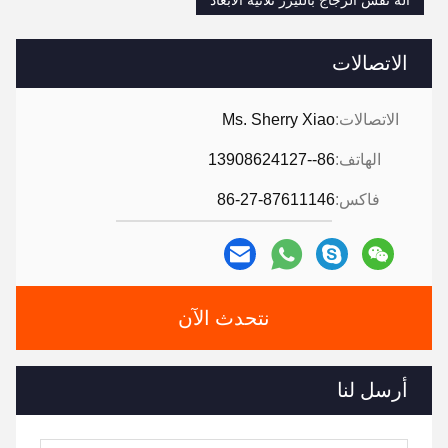
آلة نقش الزجاج بالليزر ثلاثية الأبعاد
الاتصالات
الاتصالات:
Ms. Sherry Xiao
الهاتف:
86--13908624127
فاكس:
86-27-87611146
نتحدث الآن
أرسل لنا