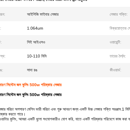
ধরন:
আইপিজি ফাইবার লেজার
লেজার শক্তি:
য:
1.064um
বিক্রয়োত্তর স
ট:
সিই আইএসও
ওয়ারেন্টি:
রস্থ:
10-110 মিমি
তারের দৈর্ঘ্য:
রঙ:
সাদা রঙ
কীওয়ার্ড:
ারণ সিস্টেম জল কুলিং 500w পরিষ্কার লেজার
ারণ সিস্টেম জল কুলিং 500w পরিষ্কার লেজার
মরিচা অপসারণ মেশিন ভারী মরিচা এবং পুরু আবরণ জন্য একটি উচ্চ লেজার শক্তি সরঞ্জাম.1 মিমি পুর
ষ্কার করতে পারে।
ল ওয়াটার কুলিং, আমরা একটি ধুলো সংযোগকারীও যোগ করি, যাতে একটি পরিষ্কার পরিবেশে কাজ করা য