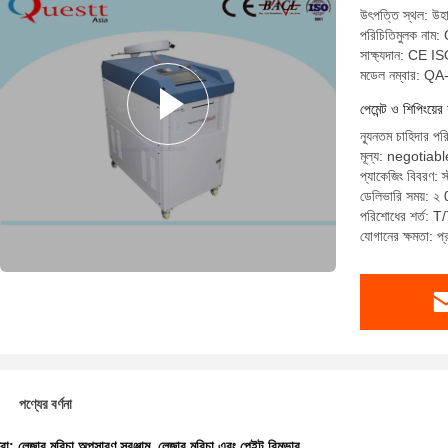
উৎপত্তি স্থল: উহা
পরিচিতিমুলক না
সাক্ষ্যদান: CE I
মডেল নম্বার: Q
পেমেন্ট ও শিপিংয়ের 
ন্যূনতম চাহিদার পর
মূল্য: negotiabl
প্যাকেজিং বিবরণ: স্ট
ডেলিভারি সময়: ২ 
পরিশোধের শর্ত: T/T
যোগানের ক্ষমতা: 
পণ্যের বর্ণনা
ধরা:
লেজার মরিচা অপসারণ সরঞ্জাম
,
লেজার মরিচা এবং পেইন্ট রিমুভার