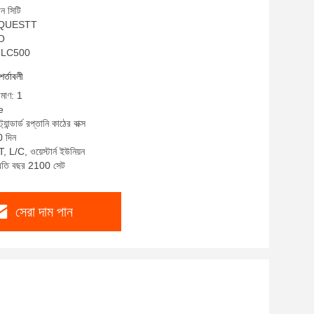
ন সিটি
ম: QUESTT
SO
A-LC500
শর্তাবলী
িমাণ: 1
e
্যান্ডার্ড রপ্তানি কাঠের বাক্স
0 দিন
, L/C, ওয়েস্টার্ন ইউনিয়ন
প্রতি বছর 2100 সেট
সেরা দাম পান