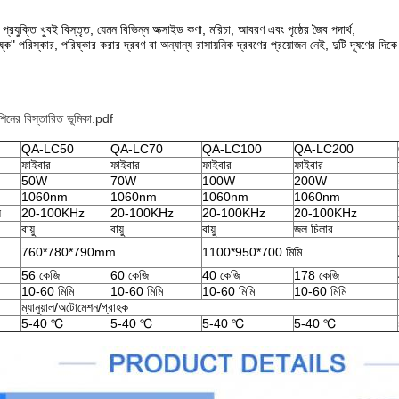
প্রযুক্তি খুবই বিস্তৃত, যেমন বিভিন্ন অক্সাইড কণা, মরিচা, আবরণ এবং পৃষ্ঠের জৈব পদার্থ;
্ক" পরিস্কার, পরিষ্কার করার দ্রবণ বা অন্যান্য রাসায়নিক দ্রবণের প্রয়োজন নেই, দুটি দূষণের দিকে 
শিনের বিস্তারিত ভূমিকা.pdf
QA-LC50
QA-LC70
QA-LC100
QA-LC200
ফাইবার
ফাইবার
ফাইবার
ফাইবার
50W
70W
100W
200W
1060nm
1060nm
1060nm
1060nm
ি
20-100KHz
20-100KHz
20-100KHz
20-100KHz
বায়ু
বায়ু
বায়ু
জল চিলার
760*780*790mm
1100*950*700 মিমি
56 কেজি
60 কেজি
40 কেজি
178 কেজি
10-60 মিমি
10-60 মিমি
10-60 মিমি
10-60 মিমি
ম্যানুয়াল/অটোমেশন/গ্রাহক
5-40 ℃
5-40 ℃
5-40 ℃
5-40 ℃