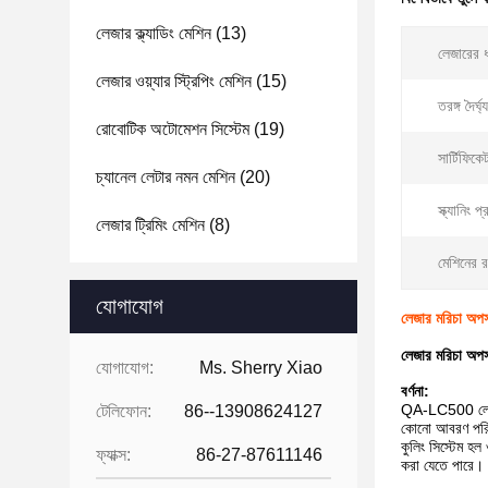
লেজার ক্ল্যাডিং মেশিন
(13)
লেজারের 
লেজার ওয়্যার স্ট্রিপিং মেশিন
(15)
তরঙ্গ দৈর্ঘ্
রোবোটিক অটোমেশন সিস্টেম
(19)
সার্টিফিকে
চ্যানেল লেটার নমন মেশিন
(20)
স্ক্যানিং প্
লেজার ট্রিমিং মেশিন
(8)
মেশিনের 
যোগাযোগ
লেজার মরিচা অপস
লেজার মরিচা অপস
যোগাযোগ:
Ms. Sherry Xiao
বর্ণনা:
QA-LC500 লেজার 
টেলিফোন:
86--13908624127
কোনো আবরণ পরি
কুলিং সিস্টেম হ
ফ্যাক্স:
86-27-87611146
করা যেতে পারে।