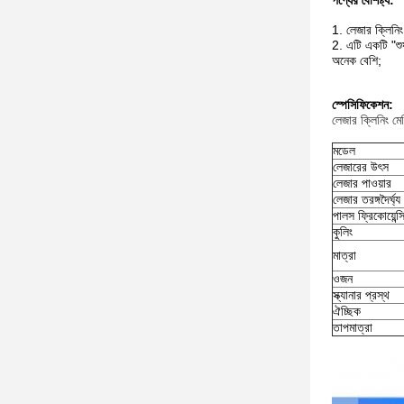
পণ্যের বৈশিষ্ট্য:
1. লেজার ক্লিনিং 
2. এটি একটি "শুষ
অনেক বেশি;
স্পেসিফিকেশন:
লেজার ক্লিনিং মে
মডেল
লেজারের উৎস
লেজার পাওয়ার
লেজার তরঙ্গদৈর্ঘ্য
পালস ফ্রিকোয়েন্স
কুলিং
মাত্রা
ওজন
স্ক্যানার প্রস্থ
ঐচ্ছিক
তাপমাত্রা