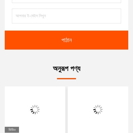
পাঠান
অনুরূপ পণ্য
ভিডিও