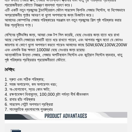
এটি উন্নত লেজার উত্স, লেজার অপটিক্যাল স্ক্যানার এবং ধাতু পৃষ্ঠ পরিষ্কার প্রক্রিয়ার
প্রয়োজনীয়তা মেটাতে নিয়ন্ত্রণ ব্যবস্থা গ্রহণ করে।
এটি একটি নতুন প্রজন্মের ইন্ডাস্ট্রিয়াল মেটাল সারফেস ক্লিনিং লেজার সিস্টেম, যা বিশেষভাবে
অপ্রয়োজনীয় পৃষ্ঠের আবরণ বা ধুলো অপসারণের জন্য ডিজাইন করে।
আমাদের কোম্পানির লেজার পরিষ্কারের সরঞ্জাম হল নতুন প্রজন্মের শিল্প পৃষ্ঠ পরিষ্কার করার
উচ্চ প্রযুক্তির পণ্য।
মেশিনের দৃষ্টিভঙ্গির জন্য, আমরা বেঞ্চ টপ সিল করেছি, বেছে নেওয়ার জন্য হাতে ধরে রাখা
আছে।আপনি লেজারের মাথাটি হাতে ধরে রাখতে পারেন, এবং আপনার পছন্দ মতো যে কোনও
জায়গায় বা কোণে ধুলো অপসারণ করতে পারেন৷ আমাদের কাছে 50W,60W,100W,200W
এবং এমনকি উচ্চ ক্ষমতা 1000W বেছে নেওয়ার জন্য রয়েছে৷
আন্তর্জাতিক উন্নত লেজার, লেজার অপটিক্যাল সিস্টেম এবং কন্ট্রোল সিস্টেম ব্যবহার, ধাতু
পৃষ্ঠ পরিষ্কার প্রক্রিয়ার প্রয়োজনীয়তা মেটাতে.
বৈশিষ্ট্য:
1. দ্রুত এবং সঠিক পরিষ্কার;
2. সহজ অপারেশন, কম অপারেশন খরচ;
3. অ-যোগাযোগ, স্তর কোন ক্ষতি;
4. রক্ষণাবেক্ষণ বিনামূল্যে, 100,000 ঘন্টা পর্যন্ত দীর্ঘ জীবনকাল
5. রাবার ছাঁচ পরিষ্কার
6. সারফেস পেইন্ট অপসারণ প্রক্রিয়া
7. সাংস্কৃতিক ধ্বংসাবশেষ পুনরুদ্ধার