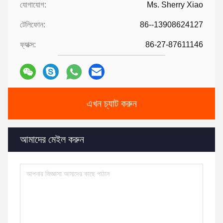
যোগাযোগ:
Ms. Sherry Xiao
টেলিফোন:
86--13908624127
ফ্যাক্স:
86-27-87611146
এখন চ্যাট করুন
আমাদের মেইল করুন