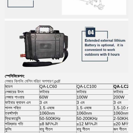
স্পেসিফিকেশন:
লেজার ক্লিনিং মেশিন মরিচা অপসারণ.pdf
মডেল
QA-LC60
QA-LC100
QA-LC20
লেজারের উৎস
ফাইবার
ফাইবার
ফাইবার
লেজার পাওয়ার
60W
100W
200W
ফাইবার ক্যাবল এল
3 এম
3 এম
3 এম
পালস শক্তি
1.5 এমজে
1.5 এমজে
1.5-10 mJ
তরঙ্গদৈর্ঘ্য
1060nm
1060nm
1060nm
ফ্রিকোয়েন্সি
50-500KHz
50-200KHz
2-50KHz
পরিষ্কার গতি
≤8 M²/ঘণ্টা
≤12 M²/ঘণ্টা
≤20 M²/ঘণ্ট
কুলিং
বায়ু শীতল
বায়ু শীতল
জল শীতল