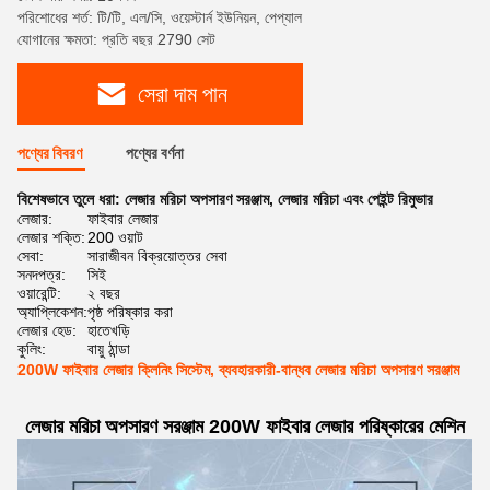
পরিশোধের শর্ত: টি/টি, এল/সি, ওয়েস্টার্ন ইউনিয়ন, পেপ্যাল
যোগানের ক্ষমতা: প্রতি বছর 2790 সেট
সেরা দাম পান
পণ্যের বিবরণ
পণ্যের বর্ণনা
বিশেষভাবে তুলে ধরা:
লেজার মরিচা অপসারণ সরঞ্জাম
,
লেজার মরিচা এবং পেইন্ট রিমুভার
লেজার:
ফাইবার লেজার
লেজার শক্তি:
200 ওয়াট
সেবা:
সারাজীবন বিক্রয়োত্তর সেবা
সনদপত্র:
সিই
ওয়ারেন্টি:
২ বছর
অ্যাপ্লিকেশন:
পৃষ্ঠ পরিষ্কার করা
লেজার হেড:
হাতেখড়ি
কুলিং:
বায়ু ঠান্ডা
200W ফাইবার লেজার ক্লিনিং সিস্টেম, ব্যবহারকারী-বান্ধব লেজার মরিচা অপসারণ সরঞ্জাম
লেজার মরিচা অপসারণ সরঞ্জাম 200W ফাইবার লেজার পরিষ্কারের মেশিন