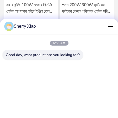
এয়ার কুলিং 100W লেজার ক্লিনিং
পলস 200W 300W স্যুটকেস
মেশিন অপসারণ মরিচা ইঞ্জিন তেল
ফাইবার লেজার পরিষ্কার মেশিন মরিচা
আবরণ
অপসারণ মেশিন
Sherry Xiao
সেরা দাম পান
সেরা দাম পান
6:50 AM
Good day, what product are you looking for?
Wuhan Questt ASIA Technology Co., Ltd.
info@questt.com.cn
86--13908624127
A7-101, Hangyu বিল্ডিং, Wuhan University Sci & Tech Park,
East Lake High-tech Dev. জোন, উহান, হুবেই, চীন