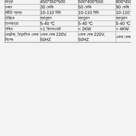
মাত্রা
450*350*500
500*400*550
800*450*
ওজন
30 কেজি
50 কেজি
90 কেজি
মরীচি প্রস্থ
10-110 মিমি
10-110 মিমি
10-110 মিম
ঐচ্ছিক
ম্যানুয়াল
ম্যানুয়াল
ম্যানুয়াল
তাপমাত্রা
5-40 ℃
5-40 ℃
5-40 ℃
শক্তি
<1 কিলোওয়াট
< 2KW
< 4KW
ভোল্টেজ, বৈদ্যুতিক একক
একক ফেজ 220V,
একক ফেজ 220V,
একক ফেজ 2
বিশেষ
50HZ
50HZ