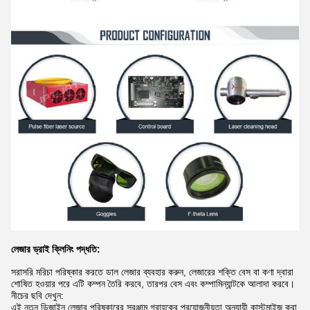
লেজার ড্রাই ক্লিনিং পদ্ধতি:
সরাসরি মরিচা পরিষ্কার করতে ডাল লেজার ব্যবহার করুন, লেজারের শক্তি বেস বা কণা দ্বারা
শোষিত হওয়ার পরে এটি কম্পন তৈরি করবে, তারপর বেস এবং কম্পামিন্যান্টকে আলাদা করবে।
নীচের ছবি দেখুন:
এই নতুন ডিজাইন লেজার পরিষ্কারের সরঞ্জাম গ্রাহকের প্রয়োজনীয়তা অনুযায়ী কাস্টমাইজ করা