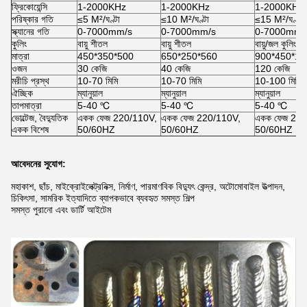
ফ্রিকোয়েন্সি
1-2000KHz
1-2000KHz
1-2000KHz
পরিষ্কার গতি
≤5 M²/ঘণ্টা
≤10 M²/ঘণ্টা
≤15 M²/ঘণ্টা
স্ক্যানের গতি
0-7000mm/s
0-7000mm/s
0-7000mm/
কুলিং
বায়ু শীতল
বায়ু শীতল
বায়ু/জল কুলিং
মাত্রা
450*350*500
650*250*560
900*450*10
ওজন
30 কেজি
40 কেজি
120 কেজি
মরীচি প্রস্থ
10-70 মিমি
10-70 মিমি
10-100 মিমি
ঐচ্ছিক
ম্যানুয়াল
ম্যানুয়াল
ম্যানুয়াল
তাপমাত্রা
5-40 ℃
5-40 ℃
5-40 ℃
ভোল্টেজ, বৈদ্যুতিক
একক ফেজ 220/110V,
একক ফেজ 220/110V,
একক ফেজ 220
একক বিশেষ
50/60HZ
50/60HZ
50/60HZ
আবেদনের সুযোগ:
মহাকাশ, ছাঁচ, মাইক্রোইলেক্ট্রনিক্স, নির্মাণ, পারমাণবিক বিদ্যুৎ কেন্দ্র, অটোমোবাইল উত্পাদন,
চিকিৎসা, সামরিক ইত্যাদিতে ব্যাপকভাবে ব্যবহৃত সমস্ত শিল্প
সমস্ত পুরানো এবং ডার্টি আইটেম