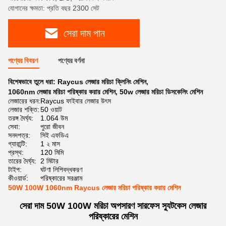
যোগানের ক্ষমতা: প্রতি বছর 2300 সেট
সেরা দাম পান
পণ্যের বিবরণ
পণ্যের বর্ণনা
বিশেষভাবে তুলে ধরা:
Raycus লেজার মরিচা ক্লিনিং মেশিন
,
1060nm লেজার মরিচা পরিষ্কার করার মেশিন
,
50w লেজার মরিচা ডিসকেলিং মেশিন
লেজারের ধরন:
Raycus ফাইবার লেজার উৎস
লেজার শক্তি:
50 ওয়াট
তরঙ্গ দৈর্ঘ্য:
1.064 উম
সেবা:
পুরো জীবন
সনদপত্র:
সিই এফডিএ
গ্যারান্টি:
1 ২ মাস
প্রস্থ:
120 মিমি
তারের দৈর্ঘ্য:
2 মিটার
টাইপ:
ঘটণা লিপিবদ্ধকরণ
কীওয়ার্ড:
পরিষ্কারের সরঞ্জাম
50W 100W 1060nm Raycus লেজার মরিচা পরিষ্কার করার মেশিন
সেরা দাম 50W 100W মরিচা অপসারণ সারফেস স্যুটকেস লেজার
পরিষ্কারের মেশিন