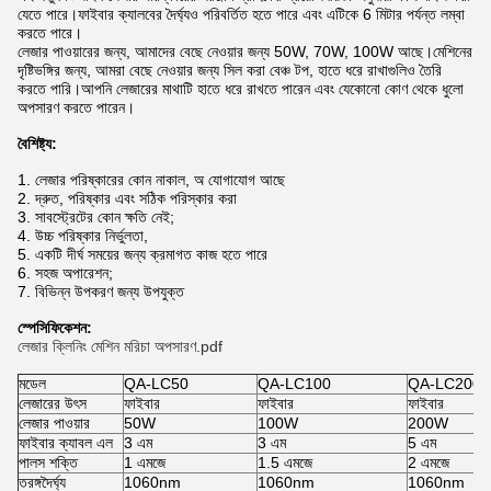
যেতে পারে।ফাইবার ক্যালবের দৈর্ঘ্যও পরিবর্তিত হতে পারে এবং এটিকে 6 মিটার পর্যন্ত লম্বা
করতে পারে।
লেজার পাওয়ারের জন্য, আমাদের বেছে নেওয়ার জন্য 50W, 70W, 100W আছে।মেশিনের
দৃষ্টিভঙ্গির জন্য, আমরা বেছে নেওয়ার জন্য সিল করা বেঞ্চ টপ, হাতে ধরে রাখাগুলিও তৈরি
করতে পারি।আপনি লেজারের মাথাটি হাতে ধরে রাখতে পারেন এবং যেকোনো কোণ থেকে ধুলো
অপসারণ করতে পারেন।
বৈশিষ্ট্য:
1. লেজার পরিষ্কারের কোন নাকাল, অ যোগাযোগ আছে
2. দ্রুত, পরিষ্কার এবং সঠিক পরিস্কার করা
3. সাবস্ট্রেটের কোন ক্ষতি নেই;
4. উচ্চ পরিষ্কার নির্ভুলতা,
5. একটি দীর্ঘ সময়ের জন্য ক্রমাগত কাজ হতে পারে
6. সহজ অপারেশন;
7. বিভিন্ন উপকরণ জন্য উপযুক্ত
স্পেসিফিকেশন:
লেজার ক্লিনিং মেশিন মরিচা অপসারণ.pdf
মডেল
QA-LC50
QA-LC100
QA-LC200
লেজারের উৎস
ফাইবার
ফাইবার
ফাইবার
লেজার পাওয়ার
50W
100W
200W
ফাইবার ক্যাবল এল
3 এম
3 এম
5 এম
পালস শক্তি
1 এমজে
1.5 এমজে
2 এমজে
তরঙ্গদৈর্ঘ্য
1060nm
1060nm
1060nm