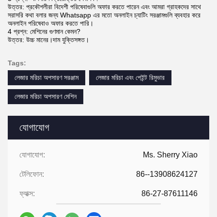
উত্তর: প্রকৌশলীরা বিদেশী পরিষেবাগুলি অফার করতে পারেন এবং আমরা গ্রাহকদের সাথে
সরাসরি কথা বলার জন্য Whatsapp এর মতো অনলাইন চ্যাটিং সরঞ্জামগুলি ব্যবহার করে
অনলাইন পরিষেবাও অফার করতে পারি।
4 প্রশ্ন: মেশিনের গুণমান কেমন?
উত্তর: উচ্চ মানের।দাম যুক্তিসঙ্গত।
Tags:
লেজার মরিচা অপসারণ সরঞ্জাম
লেজার মরিচা এবং পেইন্ট রিমুভার
লেজার মরিচা অপসারণ মেশিন
যোগাযোগ
যোগাযোগ:
Ms. Sherry Xiao
টেলিফোন:
86--13908624127
ফ্যাক্স:
86-27-87611146