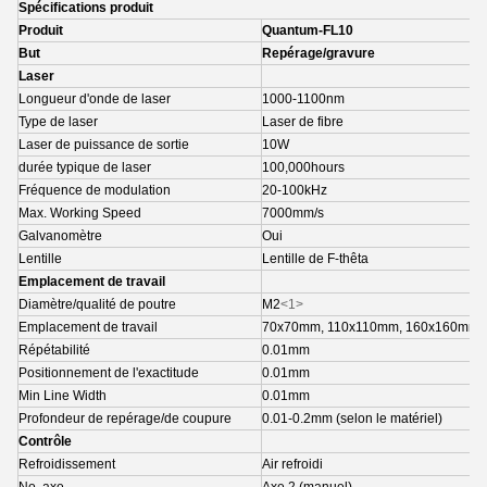
Spécifications produit
Produit
Quantum-FL10
But
Repérage/gravure
Laser
Longueur d'onde de laser
1000-1100nm
Type de laser
Laser de fibre
Laser de puissance de sortie
10W
durée typique de laser
100,000hours
Fréquence de modulation
20-100kHz
Max. Working Speed
7000mm/s
Galvanomètre
Oui
Lentille
Lentille de F-thêta
Emplacement de travail
Diamètre/qualité de poutre
M2
<1>
Emplacement de travail
70x70mm, 110x110mm, 160x160mm,
Répétabilité
0.01mm
Positionnement de l'exactitude
0.01mm
Min Line Width
0.01mm
Profondeur de repérage/de coupure
0.01-0.2mm (selon le matériel)
Contrôle
Refroidissement
Air refroidi