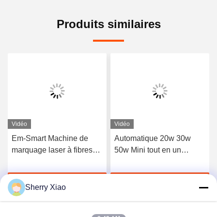
Produits similaires
Vidéo
Vidéo
Em-Smart Machine de
Automatique 20w 30w
marquage laser à fibres
50w Mini tout en un
portables Graveur laser de
Marqueur laser à fibre
bureau Petit
Mopa
Parlez Maintenant.
Parlez Maintenant.
refroidissement à air
Sherry Xiao