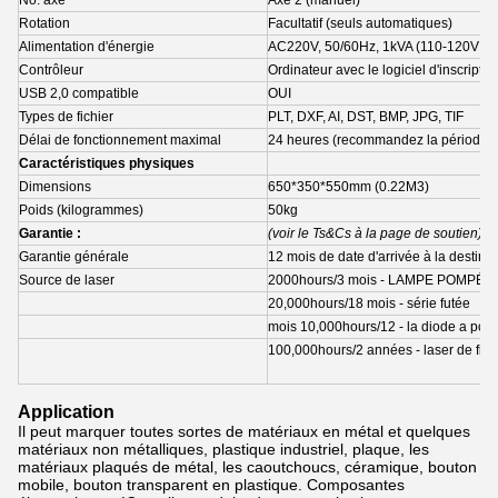
No. axe
Axe 2 (manuel)
Rotation
Facultatif (seuls automatiques)
Alimentation d'énergie
AC220V, 50/60Hz, 1kVA (110-120V facu
Contrôleur
Ordinateur avec le logiciel d'inscriptio
USB 2,0 compatible
OUI
Types de fichier
PLT, DXF, AI, DST, BMP, JPG, TIF
Délai de fonctionnement maximal
24 heures (recommandez la période 1h
Caractéristiques physiques
Dimensions
650*350*550mm (0.22M3)
Poids (kilogrammes)
50kg
Garantie :
(voir le Ts&Cs à la page de soutien)
Garantie générale
12 mois de date d'arrivée à la destina
Source de laser
2000hours/3 mois - LAMPE POMPÉE et 
20,000hours/18 mois - série futée
mois 10,000hours/12 - la diode a po
100,000hours/2 années - laser de fibr
Application
Il peut marquer toutes sortes de matériaux en métal et quelques
matériaux non métalliques, plastique industriel, plaque, les
matériaux plaqués de métal, les caoutchoucs, céramique, bouton
mobile, bouton transparent en plastique. Composantes