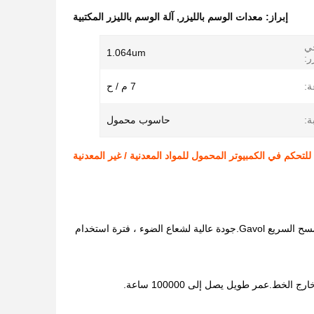
إبراز:
معدات الوسم بالليزر
,
آلة الوسم بالليزر المكتبية
جي
1.064um
ر:
:
7 م / ح
ة:
حاسوب محمول
لتحكم في الكمبيوتر المحمول للمواد المعدنية / غير المعدنية
تعتمد آلة الوسم بألياف الليزر المحمولة QUESTT Quantum- FL10 على ألياف الليزر ونظام المسح السريع Gavol.جودة عالية لشعاع الضوء ، فترة استخدام