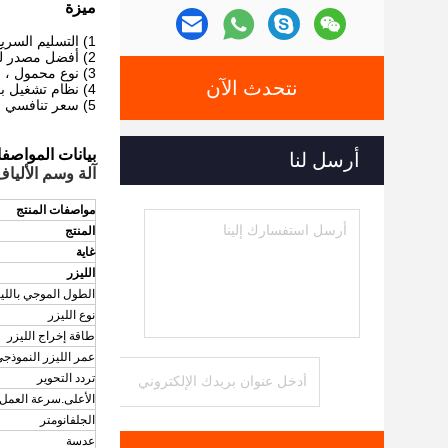
ميزة
1) التسليم السريع
2) أفضل مصدر ليزر raycus أو مصدر ليزر IPG
3) نوع محمول ، حل علامات محمول للصناعة
نتحدث الآن
4) نظام تشغيل برمجي بسيط (إزكاد)
5) سعر تنافسي للعملاء
بيانات المواصف
أرسل لنا
آلة وسم الألياف ب
مواصفات المنتج
المنتج
غاية
الليزر
الطول الموجي باللي
نوع الليزر
طاقة إخراج الليزر
عمر الليزر النموذج
تردد التحوير
الأعلى.سرعة العمل
الجلفانومتر
عدسة