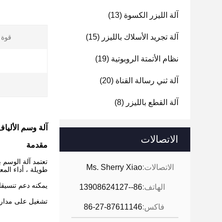
آلة الليزر الكسوة
(13)
آلة تجريد الأسلاك بالليزر
(15)
قوة ا
نظام الأتمتة الروبوتية
(19)
آلة ثني رسالة القناة
(20)
آلة القطع بالليزر
(8)
آلة وسم الأليا
الاتصالات
مقدمة
الاتصالات:
Ms. Sherry Xiao
طويلة ، أداء المع
يمكنه دعم تنسيقات الملفات مثل PLT 
الهاتف:
86--13908624127
تشغيل على مدار 24 ساعة بدون توقف يجعله يلبي الطلب الهائل للإنتاج الصناعي عبر الإنترنت وخارج الخط.عمر طويل يصل إلى 100000
فاكس:
86-27-87611146