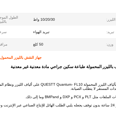
الطول المو
لليزر:
10/20/30 واط
بالليز
تبريد:
تبريد الهواء
سرعة
وزن:
50 كلغ
مراقب
جهاز النقش بالليزر المحمول ل
ف بالليزر المحمولة طباعة سكين جراحي مادة معدنية غير معدنية
دات المستقر لا يتطلب الصيانة.
و PCX و DXP و BMPand وما إلى ذلك.
 ساعة.