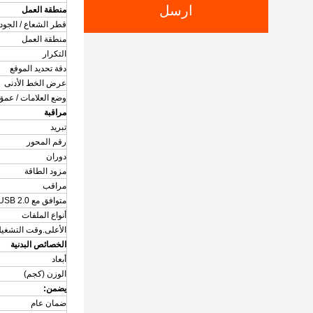
ارسل
منطقة العمل
قطر الشعاع / الجود
منطقة العمل
التكرار
دقة تحديد الموقع
عرض الخط الأدنى
وضع العلامات / عمق
مراقبة
تبريد
رقم المحور
دوران
مزود الطاقة
مراقب
متوافق مع USB 2.0
أنواع الملفات
الأعلى.وقت التشغي
الخصائص البدنية
أبعاد
الوزن (كجم)
يضمن:
ضمان عام