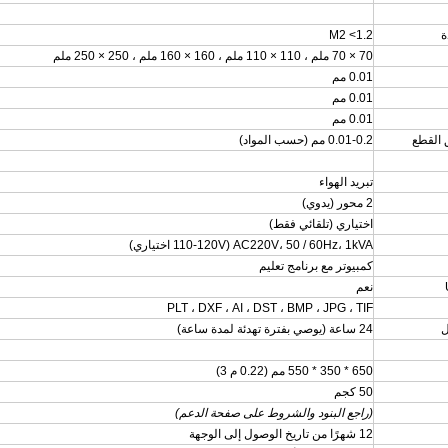
ة
M2 <1.2
70 × 70 ملم ، 110 × 110 ملم ، 160 × 160 ملم ، 250 × 250 ملم
0.01 مم
0.01 مم
0.01 مم
 القطع
0.01-0.2 مم (حسب المواد)
تبريد الهواء
2 محور (يدوي)
اختياري (تلقائي فقط)
AC220V، 50 / 60Hz، 1kVA (110-120V اختياري)
كمبيوتر مع برنامج تعليم
نعم
PLT ، DXF ، AI ، DST ، BMP ، JPG ، TIF
ل
24 ساعة (يوصي بفترة تهدئة لمدة ساعة)
650 * 350 * 550 مم (0.22 م 3)
50 كجم
(راجع البنود والشروط على صفحة الدعم)
12 شهرًا من تاريخ الوصول إلى الوجهة