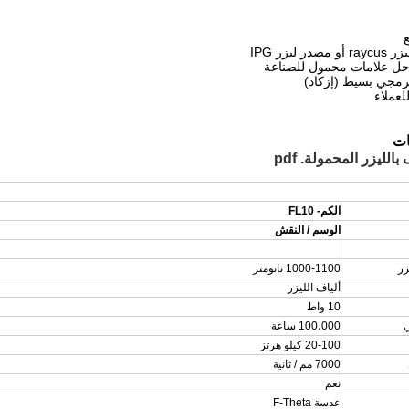
ات
الليزر المحمولة. pdf
الكم- FL10
الوسم / النقش
زر
1000-1100 نانومتر
ألياف الليزر
10 واط
ي
100،000 ساعة
20-100 كيلو هرتز
7000 مم / ثانية
نعم
عدسة F-Theta