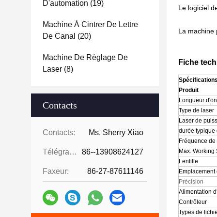
D'automation
(19)
Le logiciel 
Machine À Cintrer De Lettre
La machine p
De Canal
(20)
Machine De Règlage De
Fiche tec
Laser
(8)
Spécifications
Produit
Longueur d'on
Contacts
Type de laser
Laser de puiss
durée typique 
Contacts:
Ms. Sherry Xiao
Fréquence de
Télégramme:
86--13908624127
Max. Working
Lentille
Faxeur:
86-27-87611146
Emplacement d
Précision
Alimentation d
Contrôleur
Types de fichi