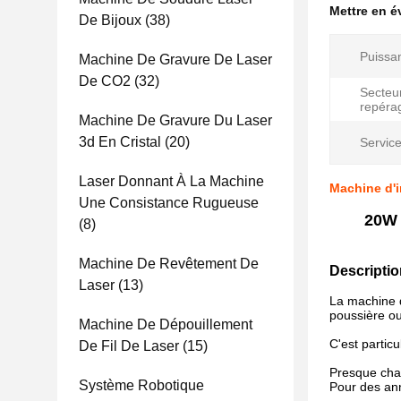
Mettre en 
De Bijoux
(38)
Puissan
Machine De Gravure De Laser
De CO2
(32)
Secteu
repéra
Machine De Gravure Du Laser
3d En Cristal
(20)
Service
Laser Donnant À La Machine
Machine d'in
Une Consistance Rugueuse
20W 
(8)
Machine De Revêtement De
Descripti
Laser
(13)
La machine d
poussière ou 
Machine De Dépouillement
C'est partic
De Fil De Laser
(15)
Presque cha
Système Robotique
Pour des anne