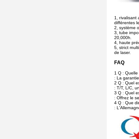
1, rivalisant
différentes l
2, système o
3, tube impor
20,000h.
4, haute pré
5, strict mu
de laser.
FAQ
1 Q : Quelle
: La garanti
2 Q : Quel e
: T/T, L/C, 
3 Q : Quel es
: Offrez le s
4 Q : Que di
: L'Allemagn