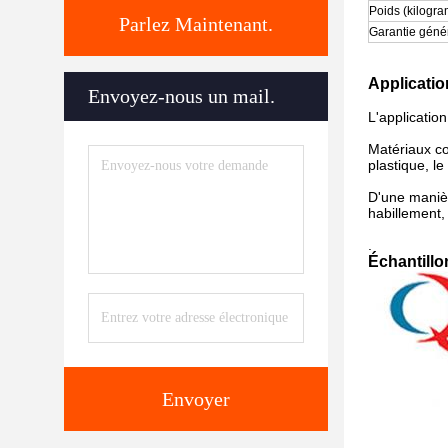
Poids (kilogr
Parlez Maintenant.
Garantie géné
Applicatio
Envoyez-nous un mail.
L'application
Matériaux co
plastique, le 
D'une manièr
habillement,
.
Échantillo
Envoyer