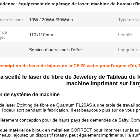
évidence:
équipement de repérage de laser
,
machine de bureau d'in
ce de laser:
10W / 20Watt/30Watts
Type de la
r de
110x110mm
Lentille:
ge:
:
Service d'outre-mer d'offre
Longueur d
scription de laser de bijoux de la CE 20 watts pour l'argent d'or, 
a scellé le laser de fibre de Jewelery de Tableau de 
machine imprimant sur l'arg
on de système de machine
e laser Etchting de fibre de Quantum FL20AS a une table de travail sce
l'odeur sort pendant la fabrication. Il
est beaucoup plus sûr de vous pro
ulièrement conception pour de hauts pays des demandes de Safty. Comme
que matériel de bijoux en métal est CORRECT pour imprimer sur la su
aux, ajoutez un dispositif rotatry, peut également imprimer sur la surfac