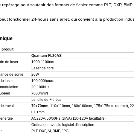
de repérage
peut soutenir des formats de fichier comme PLT, DXP, BMP et
eut fonctionner 24-hours sans arrêt, qui convient à la production indus
hnique
 produit
Quantum-FL20AS
de de laser
1000-1100nm
Laser de fibre
ance de sortie
20W
de laser
100,000hours
 modulation
20-100kHz
 Speed
7000mm/s
Lentille de F-thêta
e travail
70x70mm
, 110x110mm, 160x160mm, 175x175mm
(norme)
, 
0.01mm
'énergie
AC220V, 50/60Hz, 1kVA (110-120V facultatifs)
Ordinateur avec le logiciel d'inscription
er
PLT, DXF, AI, BMP, JPG