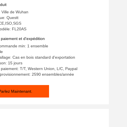
duit
: Ville de Wuhan
e: Questt
: CE,ISO,SGS
odèle: FL20AS
 paiement et d'expédition
commande min: 1 ensemble
le
allage: Cas en bois standard d'exportation
ison: 15 jours
 paiement: T/T, Western Union, L/C, Paypal
pprovisionnement: 2590 ensembles/année
Parlez Maintenant.