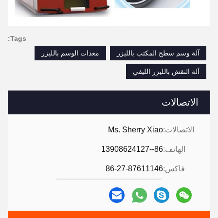
Tags:
آلة وسم سطح المكتب بالليزر
معدات الوسم بالليزر
آلة النقش بالليزر الليفي
الاتصالات
الاتصالات:
Ms. Sherry Xiao
الهاتف:
86--13908624127
فاكس:
86-27-87611146