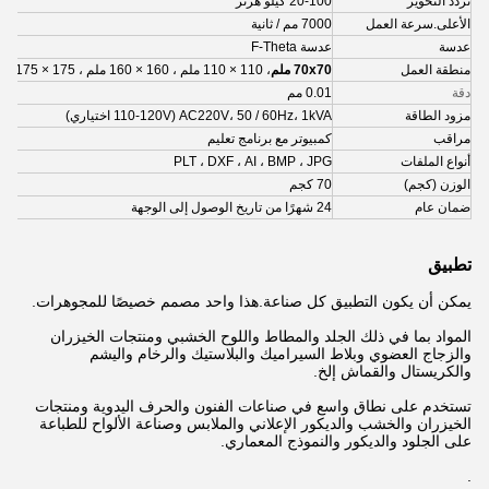
تردد التحوير
20-100 كيلو هرتز
الأعلى.سرعة العمل
7000 مم / ثانية
عدسة
عدسة F-Theta
منطقة العمل
70x70 ملم
، 110 × 110 ملم ، 160 × 160 ملم ، 175 × 175 ملم
دقة
0.01 مم
مزود الطاقة
AC220V، 50 / 60Hz، 1kVA (110-120V اختياري)
مراقب
كمبيوتر مع برنامج تعليم
أنواع الملفات
PLT ، DXF ، AI ، BMP ، JPG
الوزن (كجم)
70 كجم
ضمان عام
24 شهرًا من تاريخ الوصول إلى الوجهة
تطبيق
يمكن أن يكون التطبيق كل صناعة.هذا واحد مصمم خصيصًا للمجوهرات.
المواد بما في ذلك الجلد والمطاط واللوح الخشبي ومنتجات الخيزران
والزجاج العضوي وبلاط السيراميك والبلاستيك والرخام واليشم
والكريستال والقماش إلخ.
تستخدم على نطاق واسع في صناعات الفنون والحرف اليدوية ومنتجات
الخيزران والخشب والديكور الإعلاني والملابس وصناعة الألواح للطباعة
على الجلود والديكور والنموذج المعماري.
.