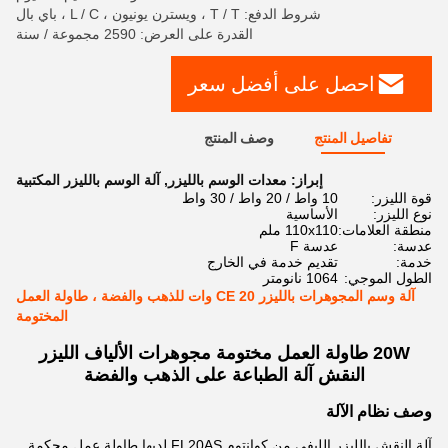
شروط الدفع: T / T ، ويسترن يونيون ، L / C ، باي بال
القدرة على العرض: 2590 مجموعة / سنة
احصل على أفضل سعر
تفاصيل المنتج
وصف المنتج
إبراز:
معدات الوسم بالليزر
,
آلة الوسم بالليزر المكتبية
قوة الليزر:
10 واط / 20 واط / 30 واط
نوع الليزر:
الأساسية
منطقة العلامات:
110x110 ملم
عدسة:
عدسة F
خدمة:
تقديم خدمة في الخارج
الطول الموجي:
1064 نانومتر
آلة وسم المجوهرات بالليزر CE 20 وات للذهب والفضة ، طاولة العمل
المختومة
20W طاولة العمل مختومة مجوهرات الألياف الليزر
النقش آلة الطباعة على الذهب والفضة
وصف نظام الآلة
آلة النقش بالليزر الليفي من كوانتوم FL20AS لديها طاولة عمل محكمة