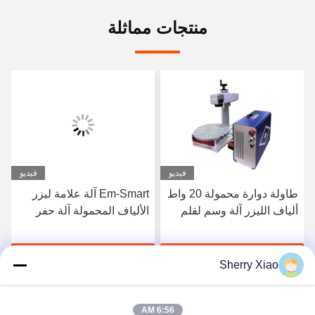
منتجات مماثلة
فيديو
فيديو
Em-Smart آلة علامة ليزر
أوتو 20w 30w 50w ميني كل
الألياف المحمولة آلة حفر
شيء في واحد Mopa ليزر
ليزر سطح المكتب التبريد
مرصع ليزر آلة العلامة
الهوائي الصغير
احصل على أفضل سعر
احصل على أفضل سعر
Sherry Xiao
6:56 AM