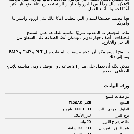
الإغلاق.لذلك هذا ليس الليزر والغبار أو الرائحة يخرج أثناء صنع.أنا
ر أكثر
أمانًا لحمايتك أثناء العمل.
هذا مصمم خصيصًا للبلدان التي تتطلب أمانًا عاليًا.مثل أوروبا وأستراليا
وأمريكا
مادة المجوهرات المعدنية تقريبًا مناسبة للطباعة على السطح.
للحلقات ، أضف جهاز تدوير ، ويمكن أيضًا الطباعة على السطح من
الداخل والخارج.
برنامج الوسم
يمكن أن تدعم تنسيقات الملفات مثل PLT و DXP و BMP
وما إلى ذلك.
يمكن للآلة أن تعمل على مدار 24 ساعة دون توقف ، وهي مناسبة للإنتاج
الصناعي الضخم.
ورقة البيانات
مواصفات المنتج
المنتج
الكم- FL20AS
الطول الموجي بالليزر
1000-1100 نانومتر
نوع الليزر
ليزر الألياف
طاقة إخراج الليزر
20 واط
عمر الليزر النموذجي
100،000 ساعة