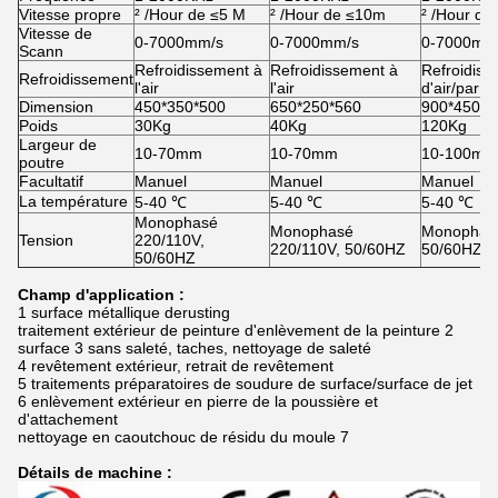
Vitesse propre
² /Hour de ≤5 M
² /Hour de ≤10m
² /Hour de
Vitesse de
0-7000mm/s
0-7000mm/s
0-7000mm
Scann
Refroidissement à
Refroidissement à
Refroidiss
Refroidissement
l'air
l'air
d'air/par l'
Dimension
450*350*500
650*250*560
900*450*1
Poids
30Kg
40Kg
120Kg
Largeur de
10-70mm
10-70mm
10-100mm
poutre
Facultatif
Manuel
Manuel
Manuel
La température
5-40 ℃
5-40 ℃
5-40 ℃
Monophasé
Monophasé
Monophasé
Tension
220/110V,
220/110V, 50/60HZ
50/60HZ
50/60HZ
Champ d'application :
1 surface métallique derusting
traitement extérieur de peinture d'enlèvement de la peinture 2
surface 3 sans saleté, taches, nettoyage de saleté
4 revêtement extérieur, retrait de revêtement
5 traitements préparatoires de soudure de surface/surface de jet
6 enlèvement extérieur en pierre de la poussière et
d'attachement
nettoyage en caoutchouc de résidu du moule 7
Détails de machine :