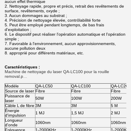
aucun effet thermique
2. Nettoyage rapide, propre et précis, retrait des revêtements de
surface, revêtements, oxyde ;
3. Aucun dommages au substrat ;
4. Précision de nettoyage élevée, contrôlabilité forte
5. Peut être employé pendant longtemps, de bas frais
d'exploitation ;
6. Le dispositif peut réaliser l'opération automatique et l'opération
simple ;
7. Favorable à l'environnement, aucun approvisionnements,
aucune pollution deux
8. approprié pour différents matériaux, etc.
Caractéristiques :
Machine de nettoyage du laser QA-LC100 pour la rouille
removal.p…
Modèle
QA-LC50
QA-LC100
QA-LC200
Source de laser
Fibre
Fibre
Fibre
Puissance de
50W
100W
200W
laser
Câble L de fibre
3M
3M
5 M
Énergie
1 MJ
1,5 MJ
2 MJ
d'impulsion
Longueur
1060nm
1060nm
1060nm
d'onde
Fréquence
1-2000KHz
1-2000KHz
1-2000KH