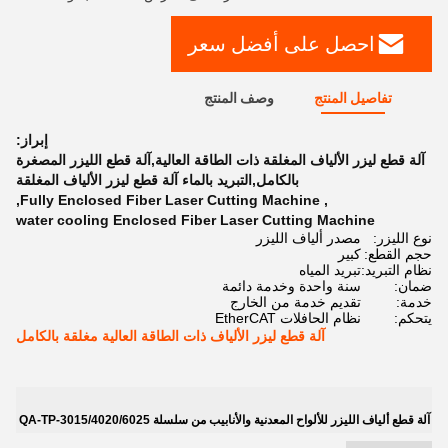
احصل على أفضل سعر
تفاصيل المنتج
وصف المنتج
إبراز:
آلة قطع ليزر الألياف المغلقة ذات الطاقة العالية,آلة قطع الليزر المصغرة
بالكامل,التبريد بالماء آلة قطع ليزر الألياف المغلقة
,
Fully Enclosed Fiber Laser Cutting Machine
,
water cooling Enclosed Fiber Laser Cutting Machine
نوع الليزر:
مصدر ألياف الليزر
حجم القطع:
كبير
نظام التبريد:
تبريد المياه
ضمان:
سنة واحدة وخدمة دائمة
خدمة:
تقديم خدمة من الخارج
يتحكم:
نظام الحافلات EtherCAT
آلة قطع ليزر الألياف ذات الطاقة العالية مغلقة بالكامل
آلة قطع ألياف الليزر للألواح المعدنية والأنابيب من سلسلة QA-TP-3015/4020/6025