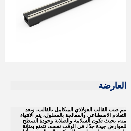
العارضة
يتم صب القالب الفولاذي المتكامل بالقالب، وبعد
التقادم الاصطناعي والمعالجة بالمحلول، يتم الانتهاء
منه، بحيث تكون السلامة والصلابة وجودة السطح
للعوارض جيدة جدًا. في الوقت نفسه، تتمتع بمتانة