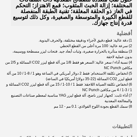
المختلفة؛ إزالة الخبث المثقوب؛ قمع الاهتزاز؛ التحكم
في الغاز ذو الحلقة المغلقة؛ تقنية الطبقة المنفصلة
للقطع الكبيرة والمتوسطة والصغيرة، وكل ذلك لتوسيع
قدرة إنتاج جهازك.
أفضلية
1) دقة عالية: قطع دقيق لأجزاء ودقيقة مختلفة، والحرف اليدوية.
2) سرعة عالية: 100 مرة أعلى من القطع الخطي
3) منطقة متأثرة بالحرارة صغيرة، وثبات أبعاد جيد. فتحات ليزر مسطحة ووسيمة،
بدون عملية لاحقة
4) نسبة أداء / سعر عالية: السعر هو فقط 1/8 من آلة قطع ليزر CO2 المماثلة و 2/5 من
مكافئ NC Punch
5) انخفاض تكلفة الاستخدام: فقط 2 دولار أمريكي في الساعة وهو 1 / 8-1 / 10 من آلة
قطع ليزر CO2 المماثلة (22-35 دولارًا أمريكيًا في الساعة)
6) انخفاض تكلفة الصيانة اللاحقة: فقط 1 / 10-1 / 15 من آلة قطع ليزر CO2 المماثلة و
1 / 3-1 / 4 من مكافئ NC Punch
7) أداء ثابت: كجهاز ليزر ناضج، آلة قطع ليزر YAG مناسبة لمعظم صناعات التصنيع
والمعالجة المعدنية
8) سمك القطع بجودة اللوح الفولاذي: 0.1 مم - 12 مم
التطبيقات