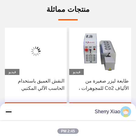
منتجات مماثلة
فيديو
فيديو
طابعة ليزر صغيرة من
النقش العميق باستخدام
الألياف Co2 للمجوهرات ،
الحاسب الآلي المكتبي
طباعة علامات معدنية
باستخدام الحاسب الآلي آلة
فولاذية 30 واط 50 واط
النقش بالألوان الليزرية
احصل على أفضل سعر
احصل على أفضل سعر
بالليزر 20 واط 100 واط
Sherry Xiao
2:45 PM