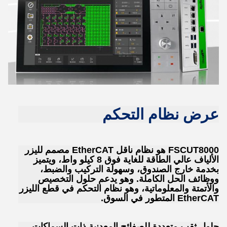
عرض نظام التحكم
FSCUT8000 هو نظام ناقل EtherCAT مصمم لليزر
الألياف عالي الطاقة للغاية فوق 8 كيلو واط، ويتميز
بخدمة خارج الصندوق، وسهولة التركيب والضبط،
ووظائف الحل الكاملة. وهو يدعم حلول التخصيص
والأتمتة والمعلوماتية، وهو نظام التحكم في قطع الليزر
EtherCAT المتطور في السوق.
حلول ثقب متعددة للصفائح المعدنية ذات السماكات