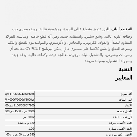
آلة قطع ألياف الليزر
تتميز بشعاع عالي الجودة، وموثوقية عالية، ووضع بصري جيد،
وطاقة علوية عالية، وشق سلس، واستقامة جيدة، وهي آلة قطع خاصة، ومناسبة للفولاذ
المقاوم للصدأ، والفولاذ الكربوني، والنحاس، والألومنيوم، والموليبدينوم للقطع واللكم،
وسرعة القطع والشق كلاهما على مستوى عالٍ، يمكن لبرنامج CYPCUT معالجة أي
رسومات ونصوص، والتشغيل بثبات، وجودة معالجة جيدة، وكفاءة عالية، ودقة جيدة،
وسهولة التشغيل، وصيانة مريحة.
التقنية
المعايير
آلة
نموذج
-TP-3015/4020/6025
QA
ليزر
الطاقة
4000W6000W8000W (اختياري)
000W
الأبعاد
7800*3580*2150 مم
10050*4160*2160 مم
العمل
منطقة
3000 مم × 1500 مم
4000 مم * 2000 مم
كرر
تحديد
الدقة
±0.02 مم
الحد الأقصى
سرعة
120 م / دقيقة
الحد الأقصى
تسارع
1.2G
الجهد االكهربى
و
تردد
380 فولت 50 هرتز / 60 هرتز