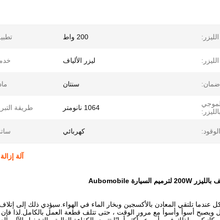
لليزر:
200 واط
تطبي
لليزر:
ليزر الألياف
خدمة
ضمان:
سنتان
ماد
لموجي
1064 نانومتر
طريقة التبري
الليزر:
لوقود:
كهربائي
ساتي
آلة إزالة الصدأ بالليزر 0W
م السيارة Aubomobile
 عندما تلتقي المعادن بالأكسجين وبخار الماء في الهواء.سيؤدي ذلك إلى إتل
ل ويصبح أسوأ وأسوأ مع مرور الوقت ، حتى تتلف قطعة العمل بالكامل.لذا فإن إزا