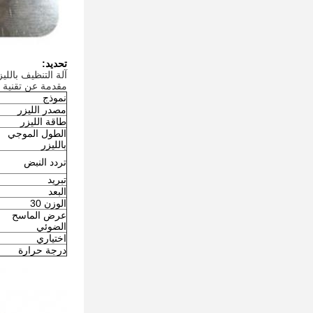
تحديد:
آلة التنظيف بالليزر QA-LC200 لإزالة الصدأ
مقدمة عن تقنية التن
نموذج
مصدر الليزر
طاقة الليزر
الطول الموجي
بالليزر
تردد النبض
تبريد
البعد
الوزن 30
عرض الماسح
الضوئي
اختياري
درجة حرارة