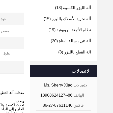
آلة الليزر الكسوة
(13)
آلة تجريد الأسلاك بالليزر
(15)
قوة ا
نظام الأتمتة الروبوتية
(19)
مصدر ا
آلة ثني رسالة القناة
(20)
آلة القطع بالليزر
(8)
الطول ا
ب
ا
الاتصالات
الاتصالات:
Ms. Sherry Xiao
معدات آلة التنظيف بالليزر 200W لترمي
الهاتف:
86--13908624127
وصف:
تحدث أكسدة وتآكل
فاكس:
86-27-87611146
الخارج إلى الداخ