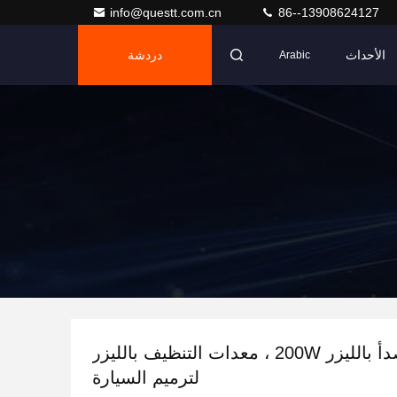
info@questt.com.cn
86--13908624127
الأحداث
دردشة
Arabic
آلة إزالة الصدأ بالليزر 200W ، معدات التنظيف بالليزر
لترميم السيارة