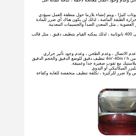
العالي وعدم وجود أعمال معالجة لاحقة ، كثافة عمالة أقل
ات كثيرًا ، ويتم إنشاء بلازما حول منطقة العمل.سيؤدي
ة حرارة الطبقة الماصة ، لذلك لن يكون هناك أي ضرر للمادة
 العضوية ، مثل المعدن الصدأ والجسيمات المعدنية.
QA-LC200 مجهز بمصدر ليزر ألياف Mopa بقوة 200 وات ، يمكن تعديل عرض النبض من 10 إلى 400 نانوثانية ، لذلك يمكنه القيام بتنظيف دقيق ، مثل قالب
2. طاقة الليزر من 30-1000 واط لتطبيقات التنظيف بالليزر المختلفة. سرعة تنظيف عالية فعالة من 4m'-40m / h تنظيف دقيق للوضع الدقيق والحجم الدقيق
لاستيك مع ثقوب صغيرة جدا وعميقة.
ملامس ولا ضرر للركيزة ، تكلفة تنظيف منخفضة للغاية وكفاءة