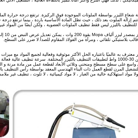
 ميكانيكي ، لذلك فهي أسرع وأكثر أمانًا.تتميز بالكفاءة العالية ، التشغيل الآلي 
شعاع الليزر بواسطة الملوثات الموجودة فوق الركيزة. ترتفع درجة حرارة الملوث
تتم إزالة الملوث بعد ذلك ، حيث تظل المادة الأساسية باردة ، بينما ترتفع درج
للتنظيف بالليزر ليس فقط تنظيف الملوثات العضوية ، ولكن أيضًا من المواد غير
قالب بلاستيكي تلقائي ، ومرآة من الفولاذ المقاوم للصدأ.لا ضرر على السطح.
اسع على سطح مسطح ومنحني وثلاثي الأبعاد لقطعة عمل من مادة مرنة و الب
 ولا مواد استهلاكية خالية من الغبار ، لا مواد كيميائية ، لا تلوث ، تنظيف غير 