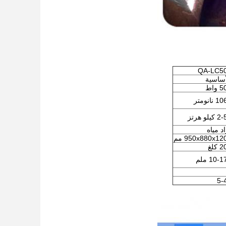
QA-LC5
أساسية
واط
نانومتر
يلو هرتز
د مياه
950x880x12 مم
كلغ
10- ملم
5-