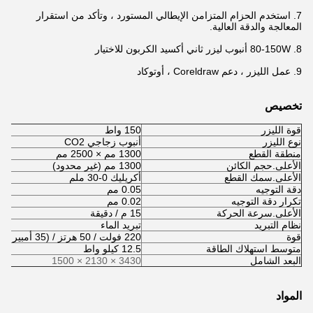
7. استخدم الحزام المتزامن الإيطالي المستورد ، وتأكد من استقرار
المعالجة والدقة العالية.
8. 80-150W أنبوب ليزر ثاني أكسيد الكربون للاختيار
9. عمل الليزر ، دعم Coreldraw ، أوتوكاد
تخصيص
قوة الليزر
150 واط
نوع الليزر
أنبوب زجاجي CO2
منطقة القطع
1300 مم × 2500 مم
الأعلى.حجم الكائن
1300 مم (غير محدود)
الأعلى.سمك القطع
أكريليك 0-30 ملم
دقة التوجيه
0.05 مم
تكرار دقة التوجيه
0.02 مم
الأعلى.سرعة الحركة
15 م / دقيقة
نظام التبريد
تبريد الماء
قوة
220 فولت / 50 هرتز / (35 أمبير / 40 أمبير)
متوسط ​​استهلاك الطاقة
12.5 كيلو واط
البعد الشامل
3430 × 2130 × 1500
المواد