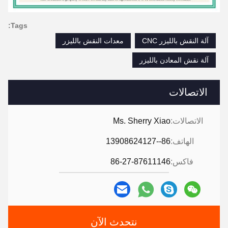
Tags:
آلة النقش بالليزر CNC
معدات النقش بالليزر
آلة نقش المعادن بالليزر
الاتصالات
الاتصالات:
Ms. Sherry Xiao
الهاتف:
86--13908624127
فاكس:
86-27-87611146
نتحدث الآن