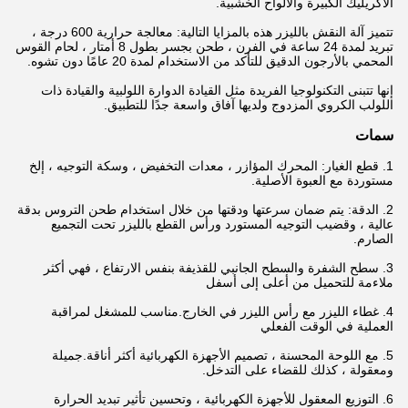
الأكريليك الكبيرة والألواح الخشبية.
تتميز آلة النقش بالليزر هذه بالمزايا التالية: معالجة حرارية 600 درجة ،
تبريد لمدة 24 ساعة في الفرن ، طحن بجسر بطول 8 أمتار ، لحام القوس
المحمي بالأرجون الدقيق للتأكد من الاستخدام لمدة 20 عامًا دون تشوه.
إنها تتبنى التكنولوجيا الفريدة مثل القيادة الدوارة اللولبية والقيادة ذات
اللولب الكروي المزدوج ولديها آفاق واسعة جدًا للتطبيق.
سمات
1. قطع الغيار: المحرك المؤازر ، معدات التخفيض ، وسكة التوجيه ، إلخ
مستوردة مع العبوة الأصلية.
2. الدقة: يتم ضمان سرعتها ودقتها من خلال استخدام طحن التروس بدقة
عالية ، وقضيب التوجيه المستورد ورأس القطع بالليزر تحت التجميع
الصارم.
3. سطح الشفرة والسطح الجانبي للقذيفة بنفس الارتفاع ، فهي أكثر
ملاءمة للتحميل من أعلى إلى أسفل
4. غطاء الليزر مع رأس الليزر في الخارج.مناسب للمشغل لمراقبة
العملية في الوقت الفعلي
5. مع اللوحة المحسنة ، تصميم الأجهزة الكهربائية أكثر أناقة.جميلة
ومعقولة ، كذلك للقضاء على التدخل.
6. التوزيع المعقول للأجهزة الكهربائية ، وتحسين تأثير تبديد الحرارة