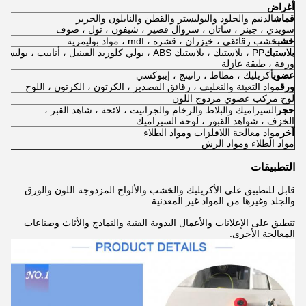
أغراض
قماش
الدنيم والجلود والبوليستر والقطن والنايلون والحرير
سويدي ، جينز ، ساتان ، سروال قصير ، شيفون ، تول ، صوف
خشب
خشب رقائقي ، خيزران ، قشرة ، mdf ، مواد بوليمرية
بلاستيك
PP ، بلاستيك ، بلاستيك ABS ، بولي كلوريد الفينيل ، أنابيب ، بوليستر ،
ورقة ، طبقة عازلة
عضوي
أكريليك ، مطاط ، راتينج ، إيبوكسي
ورق
مواد التعبئة والتغليف ، رقائق القصدير ، الكرتون ، الكرتون ، اللوح
لوح مركب عضوي مزدوج اللون
حجر
السيراميك والبلاط والرخام والجرانيت ، لائحة ، شاهد القبر ،
الخزف ، شواهد القبور ، لوحة السيراميك
آخر
مواد معالجة اللافلزات ومواد الطلاء
مواد الطلاء ومواد الرش
التطبيقات
قابل للتطبيق على الأكريليك والخشب والألواح المزدوجة اللون والورق
والجلد وغيرها من المواد غير المعدنية.
تنطبق على الإعلانات والأعمال اليدوية الفنية والنماذج والأثاث وصناعات
المعالجة الأخرى.