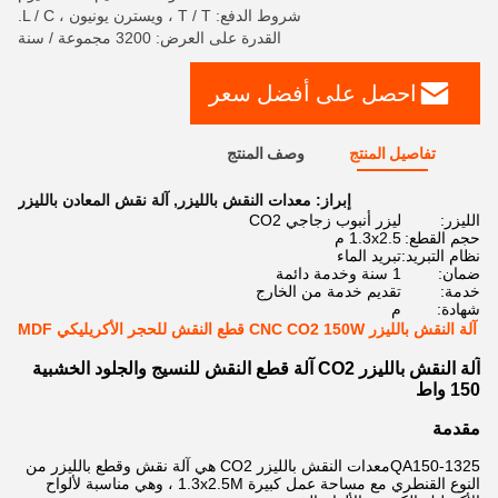
شروط الدفع: T / T ، ويسترن يونيون ، L / C.
القدرة على العرض: 3200 مجموعة / سنة
احصل على أفضل سعر
تفاصيل المنتج
وصف المنتج
إبراز:
معدات النقش بالليزر
,
آلة نقش المعادن بالليزر
الليزر:
ليزر أنبوب زجاجي CO2
حجم القطع:
1.3x2.5 م
نظام التبريد:
تبريد الماء
ضمان:
1 سنة وخدمة دائمة
خدمة:
تقديم خدمة من الخارج
شهادة:
م
آلة النقش بالليزر CNC CO2 150W قطع النقش للحجر الأكريليكي MDF
آلة النقش بالليزر CO2 آلة قطع النقش للنسيج والجلود الخشبية
150 واط
مقدمة
QA150-1325
معدات النقش بالليزر CO2 هي آلة نقش وقطع بالليزر من
النوع القنطري مع مساحة عمل كبيرة 1.3x2.5M ، وهي مناسبة لألواح