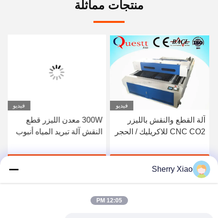
منتجات مماثلة
فيديو
فيديو
آلة القطع والنقش بالليزر
300W معدن الليزر قطع
CNC CO2 للاكريليك / الحجر
النقش آلة تبريد المياه أنبوب
/ MDF / الصلب
زجاجي Co2
احصل على أفضل سعر
احصل على أفضل سعر
Sherry Xiao
12:05 PM