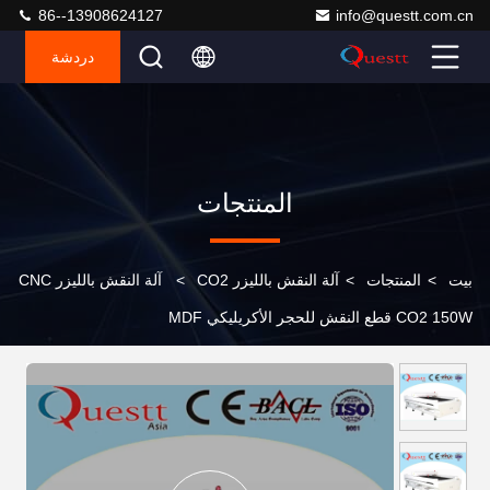
86--13908624127
info@questt.com.cn
دردشة
المنتجات
بيت
>
المنتجات
>
آلة النقش بالليزر CO2
>
آلة النقش بالليزر CNC
CO2 150W قطع النقش للحجر الأكريليكي MDF