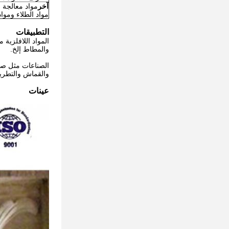
آخر
مواد معالجة ا
مواد الطلاء وموا
التطبيقات
المواد اللافلزية
والمطاط إلخ.
الصناعات مثل صناع
والقماش والتطريز
عينات