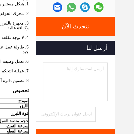
1. هيكل مستقر ودائم من الصفائح المعدنية مع مقاومة جيدة للتشوه هو القدرة والمظهر الممتاز.مساحة طاولة العمل 900mmX600mm.
2. محرك الحزام المتزامن وهيكل الحلقة شبه المغلقة ، يضمن دقة نقش عالية وسرعة عالية.(سرعة نقش تصل إلى 800-1000 مم / ثانية)
نتحدث الآن
وكفاءة عالية.
4. لا توجد تكلفة لبدء تشغيل الآلة.تكلفة التشغيل منخفضة.
أرسل لنا
جيد.
6. تعمل وظيفة التداخل الذكي على تحسين معدل استخدام المواد.
7. عملية التحكم في وضع عدم الاتصال مريحة وفعالة.
8. تصميم دائرة آمنة ودائمة.
تخصيص
نموذج
الليزر
قوة الليزر
حجم منصة العمل
سرعة النقش
سرعة القطع