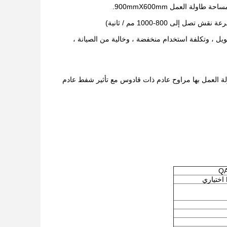
ممتاز ، وعمر طويل ، وتكلفة استخدام منخفضة ، وخالية من الصيانة ،
ة شريطية اختيارية).طاولة العمل بها مراوح عادم ذات قادوس مع تأثير شفط عادم
QA