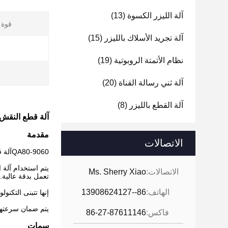
آلة الليزر الكسوة
(13)
قوة ا
آلة تجريد الأسلاك بالليزر
(15)
نظام الأتمتة الروبوتية
(19)
ع
آلة ثني رسالة القناة
(20)
آلة القطع بالليزر
(8)
آلة قطع النقش بالليزر CO2 للخشب MDF الاكريليك
مقدمة
الاتصالات
QA80-9060
آلة قطع الن
الاتصالات:
Ms. Sherry Xiao
تعمل بدقة عالية.ا
الهاتف:
86--13908624127
إنها تتبنى التكنول
يتم ضمان سرعتها
فاكس:
86-27-87611146
سمات