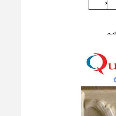
لا
لجلود