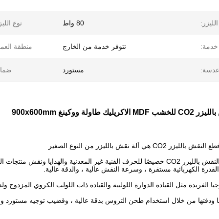
لليزر:
80 واط
نوع الليز
خدمة:
تتوفر خدمة من الخارج
منطقة العم
دسة:
مستورد
ضمان
 طاولة ووكينغ 900x600mm
قش بالليزر CO2 هي آلة نقش بالليزر من النوع الصغير
يتم استخدام آلة النقش بالليزر CO2 خصيصًا للحرف الفنية غير المعدنية والهدا
لقدرة الكهربائية مستقرة ، وسرعة النقش عالية ، والدقة عالية.
وجيا الفريدة مثل القيادة الدوارة اللولبية والقيادة ذات اللولب الكروي المزدوج ول
 ودقتها من خلال استخدام طحن التروس بدقة عالية ، وقضيب توجيه مستورد ور