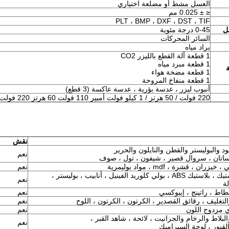
العسل مشط أو مضلعة اختياري
≤ ± 0.025 مم
PLT ، BMP ، DXF ، DST ، TIF
ل
0-45 درجة مئوية
السائر المحركات
براد مياه
1 قطعة آلة القطع بالليزر CO2
1 قطعة مبرد مياه
1 قطعة مضخة هواء
1 قطعة منفاخ المروحة
أنبوب ليزر ، عدسة بؤرية ، عدسة عاكسة (3 قطع)
220 فولت / 50 هرتز / 1 كيلو فولت أمبير 110 فولت 60 هرتز 220 فولت 60 هرتز
نقش
ود والبوليستر والقطن والنايلون والحرير
نعم
ساتان ، سروال قصير ، شيفون ، تول ، صوف
ن ، قشرة ، mdf ، مواد بوليمرية
نعم
نعم
ة
طاط ، راتينج ، إيبوكسي
نعم
والتغليف ، رقائق القصدير ، الكرتون ، الكرتون ، اللوح
نعم
مزدوج اللون
نعم
لبلاط والرخام والجرانيت ، لائحة ، شاهد القبر ،
نعم
قبور ، لوحة السيراميك