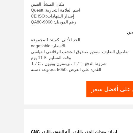
مكان المنشأ: الصين
اسم العلامة التجارية: Questt
إصدار الشهادات: CE ISO
رقم الموديل: QA80-9060
حن
الحد الأدنى لكمية: 1 مجموعة
الأسعار: negotiable
تفاصيل التغليف: تصدير صندوق الخشب الرقائقي القياسي
وقت التسليم: 5-11 يوم
شروط الدفع: T / T ، ويسترن يونيون ، L / C.
القدرة على العرض: 5050 مجموعة / سنة
على أفضل سعر
إبراز:
معدات الحفر بالليزر
,
آلة النقش بالليزر CNC