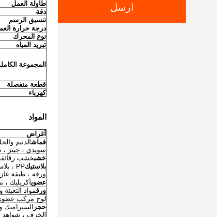
طاولة العمل
ارسل
دقة
تنسيق الرسم
درجة حرارة العم
نوع المحرك
تبريد المياه
المجموعة الكاملة
قطعة منفصلة
كهرباء
المواد
أغراض
قماش
الدنيم والجل
سويدي ، جينز ، 
خشب
خشب رقائقي ، خيزرا
بلاستيك
PP ، بلاستيك ، بلاستيك ABS ، بولي كلوريد الفينيل ، أنابيب ، بوليستر ،
ورقة ، طبقة عازل
عضوي
أكريليك ، م
ورق
مواد التعبئة 
لوح مركب عضوي 
حجر
السيراميك وا
الخزف ، شواهد ال