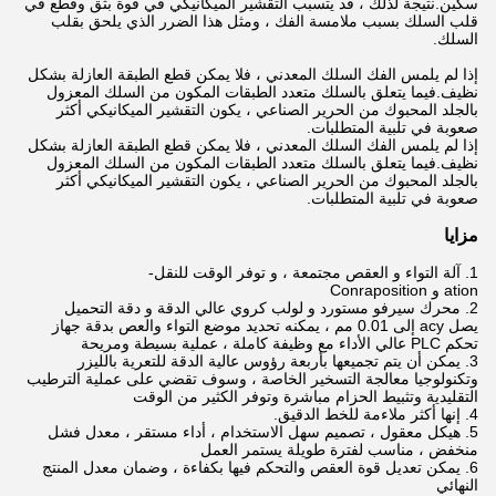
سكين.نتيجة لذلك ، قد يتسبب التقشير الميكانيكي في قوة بثق وقطع في
قلب السلك بسبب ملامسة الفك ، ومثل هذا الضرر الذي يلحق بقلب
السلك.
إذا لم يلمس الفك السلك المعدني ، فلا يمكن قطع الطبقة العازلة بشكل
نظيف.فيما يتعلق بالسلك متعدد الطبقات المكون من السلك المعزول
بالجلد المحبوك من الحرير الصناعي ، يكون التقشير الميكانيكي أكثر
صعوبة في تلبية المتطلبات.
إذا لم يلمس الفك السلك المعدني ، فلا يمكن قطع الطبقة العازلة بشكل
نظيف.فيما يتعلق بالسلك متعدد الطبقات المكون من السلك المعزول
بالجلد المحبوك من الحرير الصناعي ، يكون التقشير الميكانيكي أكثر
صعوبة في تلبية المتطلبات.
مزايا
1. آلة التواء و العقص مجتمعة ، و توفر الوقت للنقل-
ation و Conraposition
2. محرك سيرفو مستورد و لولب كروي عالي الدقة و دقة التحميل
يصل acy إلى 0.01 مم ، يمكنه تحديد موضع التواء والعص بدقة
جهاز
تحكم PLC عالي الأداء مع وظيفة كاملة ، عملية بسيطة ومريحة
3. يمكن أن يتم تجميعها بأربعة رؤوس عالية الدقة للتعرية بالليزر
وتكنولوجيا معالجة التسخير الخاصة ، وسوف تقضي على عملية الترطيب
التقليدية وتثبيط الحزام مباشرة وتوفر الكثير من الوقت
4. إنها أكثر ملاءمة للخط الدقيق.
5. هيكل معقول ، تصميم سهل الاستخدام ، أداء مستقر ، معدل فشل
منخفض ، مناسب لفترة طويلة يستمر العمل
6. يمكن تعديل قوة العقص والتحكم فيها بكفاءة ، وضمان معدل المنتج
النهائي