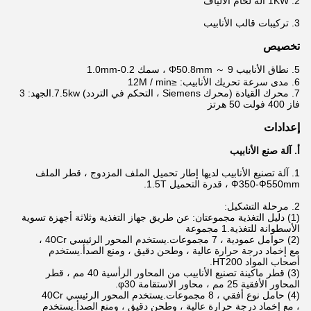
2. 1KW آلة لحام الألياف
3. تركيبات قالب الأنابيب
تخصيص
5. نطاق الأنابيب 9 ​​～ Φ50.8mm ، سمك 0.2-1.0mm
6. مدى سرعة تحريك الأنابيب: ≤12M / min
7. محرك القيادة (محرك Siemens ، التحكم في التردد) 7.5kw.الجهد: 3
فاز 400 فولت 50 هرتز
إعدادات
أ. آلة صنع الأنابيب
1. آلة تصنيع الأنابيب لديها إطار تحميل الملف المزدوج ، قطر الملف
Ф350-Ф550mm ، قدرة التحميل 1.5T.
2. مرحلة التشكيل:
(1) دليل التغذية مجموعتان: عن طريق جهاز التغذية وثلاثة أجهزة تسوية
الأسطوانة للتغذية.1 مجموعة
(2) حوامل عمودية ، 7 مجموعات.يستخدم المحور الرئيسي 40Cr ،
مع إخماد درجة حرارة عالية ، وطحن دقيق ، ومنع الصدأ.يستخدم
أصحاب المواد HT200.
(3) قطر ماكينة تصنيع الأنابيب من المحاور الرأسية 40 مم ، قطر
المحاور الأفقية 25 مم ، محاور الاستقامة φ30.
(4) حامل نوع أفقي ، 8 مجموعات.يستخدم المحور الرئيسي 40Cr
، مع إخماد درجة حرارة عالية ، وطحن دقيق ، ومنع الصدأ.يستخدم