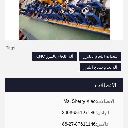
Tags:
معدات اللحام بالليزر
آلة اللحام بالليزر CNC
آلة لحام شعاع الليزر
الاتصالات
الاتصالات:
Ms. Sherry Xiao
الهاتف:
86--13908624127
فاكس:
86-27-87611146