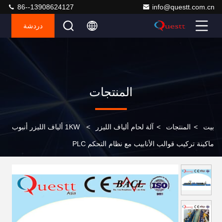
86--13908624127
info@questt.com.cn
دردشة
المنتجات
بيت
>
المنتجات
>
آلة لحام ألياف الليزر
>
1KW ألياف الليزر أنبوب
ماكينة تركيب قوالب الأنابيب مع نظام التحكم PLC