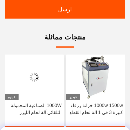
ارسل
منتجات مماثلة
فيديو
فيديو
1000w 1500w خزانة زرقاء
1000W الصناعية المحمولة
كبيرة 3 في 1 آلة لحام القطع
التلقائي آلة لحام الليزر
بالليزر لتنظيف الفولاذ
الصغيرة للنحاس على
المقاوم للصدأ للألمنيوم
الساخن بيع