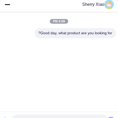
احصل على أفضل سعر
احصل على أفضل سعر
Sherry Xiao
4:08 PM
Good day, what product are you looking for?
Wuhan Questt ASIA Technology Co., Ltd.
info@questt.com.cn
86--13908624127
A7-101 ، مبنى Hangyu ، حديقة العلوم والتكنولوجيا بجامعة
ووهان ، East Lake High-tech Dev. المنطقة ، ووهان ، هوبي ،
الصين
الصين جيدة الجودة آلة التنظيف بالليزر المورد. حقوق الطبع والنشر
© 2016-2026 Wuhan Questt ASIA Technology Co., Ltd. . كل