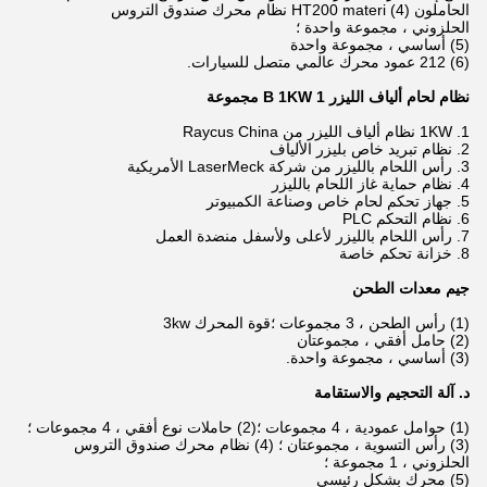
الحاملون HT200 materi (4) نظام محرك صندوق التروس
الحلزوني ، مجموعة واحدة ؛
(5) أساسي ، مجموعة واحدة
(6) 212 عمود محرك عالمي متصل للسيارات.
نظام لحام ألياف الليزر B 1KW 1 مجموعة
1. 1KW نظام ألياف الليزر من Raycus China
2. نظام تبريد خاص بليزر الألياف
3. رأس اللحام بالليزر من شركة LaserMeck الأمريكية
4. نظام حماية غاز اللحام بالليزر
5. جهاز تحكم لحام خاص وصناعة الكمبيوتر
6. نظام التحكم PLC
7. رأس اللحام بالليزر لأعلى ولأسفل منضدة العمل
8. خزانة تحكم خاصة
جيم معدات الطحن
(1) رأس الطحن ، 3 مجموعات ؛قوة المحرك 3kw
(2) حامل أفقي ، مجموعتان
(3) أساسي ، مجموعة واحدة.
د. آلة التحجيم والاستقامة
(1) حوامل عمودية ، 4 مجموعات ؛(2) حاملات نوع أفقي ، 4 مجموعات ؛
(3) رأس التسوية ، مجموعتان ؛ (4) نظام محرك صندوق التروس
الحلزوني ، 1 مجموعة ؛
(5) محرك بشكل رئيسي