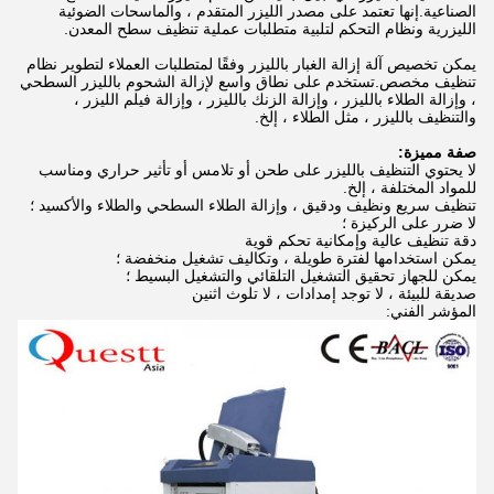
الصناعية.إنها تعتمد على مصدر الليزر المتقدم ، والماسحات الضوئية
الليزرية ونظام التحكم لتلبية متطلبات عملية تنظيف سطح المعدن.
يمكن تخصيص آلة إزالة الغبار بالليزر وفقًا لمتطلبات العملاء لتطوير نظام
تنظيف مخصص.تستخدم على نطاق واسع لإزالة الشحوم بالليزر السطحي
، وإزالة الطلاء بالليزر ، وإزالة الزنك بالليزر ، وإزالة فيلم الليزر ،
والتنظيف بالليزر ، مثل الطلاء ، إلخ.
صفة مميزة:
لا يحتوي التنظيف بالليزر على طحن أو تلامس أو تأثير حراري ومناسب
للمواد المختلفة ، إلخ.
تنظيف سريع ونظيف ودقيق ، وإزالة الطلاء السطحي والطلاء والأكسيد ؛
لا ضرر على الركيزة ؛
دقة تنظيف عالية وإمكانية تحكم قوية
يمكن استخدامها لفترة طويلة ، وتكاليف تشغيل منخفضة ؛
يمكن للجهاز تحقيق التشغيل التلقائي والتشغيل البسيط ؛
صديقة للبيئة ، لا توجد إمدادات ، لا تلوث اثنين
المؤشر الفني: