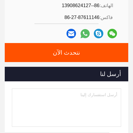
الهاتف:
86--13908624127
فاكس:
86-27-87611146
نتحدث الآن
أرسل لنا