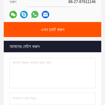
ফ্যাক্স:
86-27-87611146
এখন চ্যাট করুন
আমাদের মেইল করুন