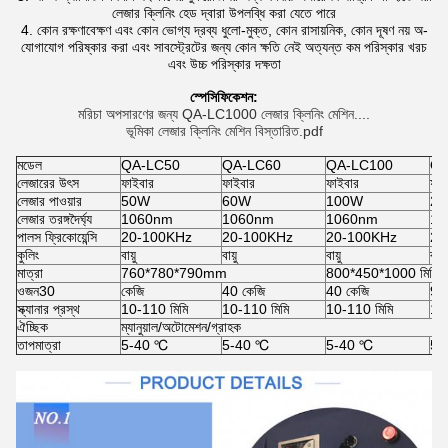
লেজার ক্লিনিং হেড দ্বারা উপলব্ধি করা যেতে পারে
4. কোন রক্ষণাবেক্ষণ এবং কোন ভোগ্য দ্রব্য ধুলো-মুক্ত, কোন রাসায়নিক, কোন দূষণ নয় অ-
যোগাযোগ পরিষ্কার করা এবং সাবস্ট্রেটের জন্য কোন ক্ষতি নেই অত্যন্ত কম পরিস্কার খরচ
এবং উচ্চ পরিস্কার দক্ষতা
স্পেসিফিকেশন:
মরিচা অপসারণের জন্য QA-LC1000 লেজার ক্লিনিং মেশিন....
ভূমিকা লেজার ক্লিনিং মেশিন বিস্তারিত.pdf
মডেল
QA-LC50
QA-LC60
QA-LC100
QA
লেজারের উৎস
ফাইবার
ফাইবার
ফাইবার
ফাই
লেজার পাওয়ার
50W
60W
100W
2
লেজার তরঙ্গদৈর্ঘ্য
1060nm
1060nm
1060nm
10
পালস ফ্রিকোয়েন্সি
20-100KHz
20-100KHz
20-100KHz
20
কুলিং
বায়ু
বায়ু
বায়ু
বায়ু
মাত্রা
760*780*790mm
800*450*1000 মিমি
ওজন30
কেজি
40 কেজি
40 কেজি
90
স্ক্যানার প্রস্থ
10-110 মিমি
10-110 মিমি
10-110 মিমি
10
ঐচ্ছিক
ম্যানুয়াল/অটোমেশন/গ্রাহক
তাপমাত্রা
5-40 ℃
5-40 ℃
5-40 ℃
5-