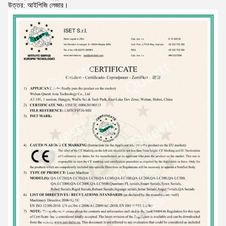
উত্তর: আইপিজি লেজার।