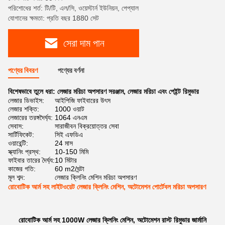
পরিশোধের শর্ত: টি/টি, এল/সি, ওয়েস্টার্ন ইউনিয়ন, পেপ্যাল
যোগানের ক্ষমতা: প্রতি বছর 1880 সেট
সেরা দাম পান
পণ্যের বিবরণ
পণ্যের বর্ণনা
বিশেষভাবে তুলে ধরা:
লেজার মরিচা অপসারণ সরঞ্জাম
,
লেজার মরিচা এবং পেইন্ট রিমুভার
লেজার ডিভাইস:
আইপিজি ফাইবারের উৎস
লেজার শক্তি:
1000 ওয়াট
লেজারের তরঙ্গদৈর্ঘ্য:
1064 এনএম
সেবাস:
সারাজীবন বিক্রয়োত্তর সেবা
সার্টিফিকেট:
সিই এফডিএ
ওয়ারেন্টি:
24 মাস
স্ক্যানিং প্রস্থ:
10-150 মিমি
ফাইবার তারের দৈর্ঘ্য:
10 মিটার
কাজের গতি:
60 m2/ঘন্টা
মূল শব্দ:
লেজার ক্লিনিং মেশিন মরিচা অপসারণ
রোবোটিক আর্ম সহ লাইটওয়েট লেজার ক্লিনিং মেশিন, অটোমেশন পোর্টেবল মরিচা অপসারণ
রোবোটিক আর্ম সহ 1000W লেজার ক্লিনিং মেশিন, অটোমেশন রাস্ট রিমুভার জার্মানি