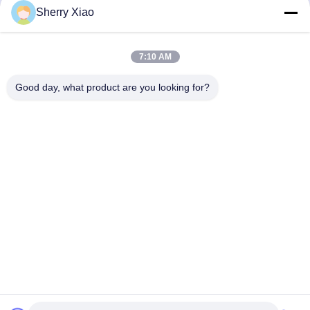
পেইন্ট অপসারণ 200W
Sherry Xiao
সেরা দাম পান
সেরা দাম পান
7:10 AM
Good day, what product are you looking for?
Wuhan Questt ASIA Technology Co., Ltd.
info@questt.com.cn
86--13908624127
A7-101, Hangyu বিল্ডিং, Wuhan University Sci & Tech Park,
East Lake High-tech Dev. জোন, উহান, হুবেই, চীন
চীন ভালো গুণমান লেজার ক্লিনিং মেশিন সরবরাহকারী। কপিরাইট © 2016-2026
Wuhan Questt ASIA Technology Co., Ltd. . সব সমস্ত অধিকার