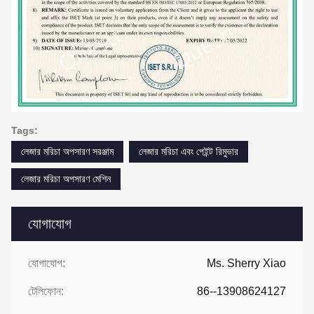
Tags:
লেজার মরিচা অপসারণ সরঞ্জাম
লেজার মরিচা এবং পেইন্ট রিমুভার
লেজার মরিচা অপসারণ মেশিন
যোগাযোগ
যোগাযোগ:
Ms. Sherry Xiao
টেলিফোন:
86--13908624127