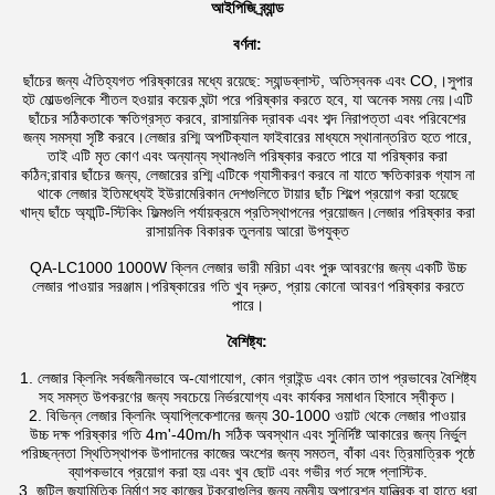
আইপিজি ব্র্যান্ড
বর্ণনা:
ছাঁচের জন্য ঐতিহ্যগত পরিষ্কারের মধ্যে রয়েছে: স্যান্ডব্লাস্ট, অতিস্বনক এবং CO,।সুপার
হট মোল্ডগুলিকে শীতল হওয়ার কয়েক ঘন্টা পরে পরিষ্কার করতে হবে, যা অনেক সময় নেয়।এটি
ছাঁচের সঠিকতাকে ক্ষতিগ্রস্ত করবে, রাসায়নিক দ্রাবক এবং শব্দ নিরাপত্তা এবং পরিবেশের
জন্য সমস্যা সৃষ্টি করবে।লেজার রশ্মি অপটিক্যাল ফাইবারের মাধ্যমে স্থানান্তরিত হতে পারে,
তাই এটি মৃত কোণ এবং অন্যান্য স্থানগুলি পরিষ্কার করতে পারে যা পরিষ্কার করা
কঠিন;রাবার ছাঁচের জন্য, লেজারের রশ্মি এটিকে গ্যাসীকরণ করবে না যাতে ক্ষতিকারক গ্যাস না
থাকে লেজার ইতিমধ্যেই ইউরামেরিকান দেশগুলিতে টায়ার ছাঁচ শিল্পে প্রয়োগ করা হয়েছে
খাদ্য ছাঁচে অ্যান্টি-স্টিকিং ফিল্মগুলি পর্যায়ক্রমে প্রতিস্থাপনের প্রয়োজন।লেজার পরিষ্কার করা
রাসায়নিক বিকারক তুলনায় আরো উপযুক্ত
QA-LC1000 1000W ক্লিন লেজার ভারী মরিচা এবং পুরু আবরণের জন্য একটি উচ্চ
লেজার পাওয়ার সরঞ্জাম।পরিষ্কারের গতি খুব দ্রুত, প্রায় কোনো আবরণ পরিষ্কার করতে
পারে।
বৈশিষ্ট্য:
1. লেজার ক্লিনিং সর্বজনীনভাবে অ-যোগাযোগ, কোন গ্রাইন্ড এবং কোন তাপ প্রভাবের বৈশিষ্ট্য
সহ সমস্ত উপকরণের জন্য সবচেয়ে নির্ভরযোগ্য এবং কার্যকর সমাধান হিসাবে স্বীকৃত।
2. বিভিন্ন লেজার ক্লিনিং অ্যাপ্লিকেশানের জন্য 30-1000 ওয়াট থেকে লেজার পাওয়ার
উচ্চ দক্ষ পরিষ্কার গতি 4m'-40m/h সঠিক অবস্থান এবং সুনির্দিষ্ট আকারের জন্য নির্ভুল
পরিচ্ছন্নতা স্থিতিস্থাপক উপাদানের কাজের অংশের জন্য সমতল, বাঁকা এবং ত্রিমাত্রিক পৃষ্ঠে
ব্যাপকভাবে প্রয়োগ করা হয় এবং খুব ছোট এবং গভীর গর্ত সঙ্গে প্লাস্টিক.
3. জটিল জ্যামিতিক নির্মাণ সহ কাজের টুকরোগুলির জন্য নমনীয় অপারেশন যান্ত্রিক বা হাতে ধরা