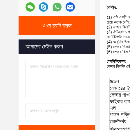
বৈশিষ্ট্য:
(1) এটি একটি "শু
চেয়ে অনেক বেশি;
এখন চ্যাট করুন
(2) লেজার ক্লিনি
(3) ঐতিহ্যগত পরি
পরামিতিগুলি সামঞ্
(4) আধুনিক উপায়
আমাদের মেইল করুন
(5) লেজার ডিকনট্
(6) লেজার ক্লিনি
স্পেসিফিকেশন:
লেজার ক্লিনিং ম
মডেল
লেজারের উ
লেজার পাওয
ফাইবার ক্য
এল
পালস শক্ত
তরঙ্গদৈর্ঘ্য
ফ্রিকোয়েন্স