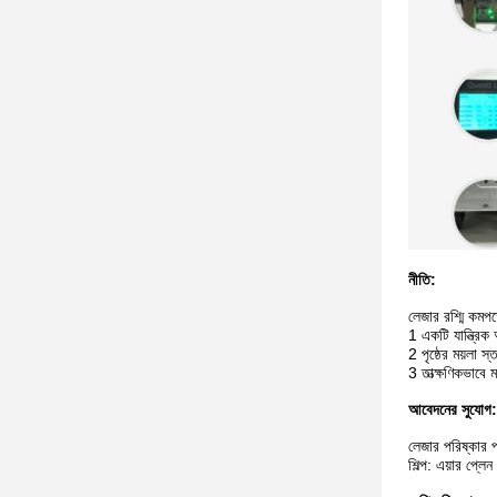
নীতি:
লেজার রশ্মি কমপক
1 একটি যান্ত্রিক 
2 পৃষ্ঠের ময়লা 
3 তাত্ক্ষণিকভাবে
আবেদনের সুযোগ:
লেজার পরিষ্কার 
শিল্প: এয়ার প্লে