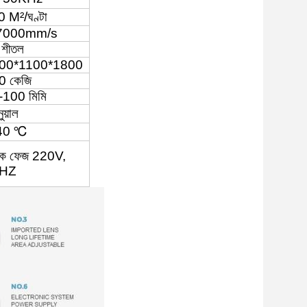
0 M
²
/ঘণ্টা
7000mm/s
 শীতল
00*1100*1800
0 কেজি
-100 মিমি
নুয়াল
40 ℃
ক ফেজ 220V,
HZ