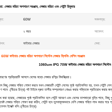
ধরা:
লেজার মরিচা অপসারণ সরঞ্জাম
,
লেজার মরিচা এবং পেইন্ট রিমুভার
্তি:
60W
সনদপত্র:
২ বছর
আবেদন:
উৎস:
ফাইবার লেজার
সেবা:
 ফাইবার লেজার মরিচা অপসারণ সিস্টেম লেজার ক্লিনিং মেশিন সরঞ্জাম
1060um IPG 70W ফাইবার লেজার মরিচা অপসারণ সিস্টেম লেজা
রণের প্রক্রিয়াটি আসলে বেসের মধ্যে লেজার রশ্মির মিথস্ক্রিয়া।
েস কিছু লেজার শক্তি শোষণ করবে যখন লেজারটি পেইন্ট লেপের পৃষ্ঠে প্রতিফলিত হয়, তখন পেইন্ট লেপ
রণ পাবে .(নীচের চিত্র) শট টাইমে দ্রুত তাপীয় সম্প্রসারণ নোঙর করার শক্তিকে প্রতিরোধ করার জ
করা হয়েছে, লেজারের পৃষ্ঠে প্রতিফলিত হলে পেইন্ট আবরণ এবং বেসের তাপমাত্রা বৃদ্ধি পাবে, কিছু খুব 
যথেষ্ট লেজার শক্তি শোষণ করা কঠিন, পেইন্ট হবে তুলনামূলকভাবে বেশি লেজার শক্তি লাভ করার পরে 
বলেশন ইফেক্ট বলি।(নীচের চিত্র)