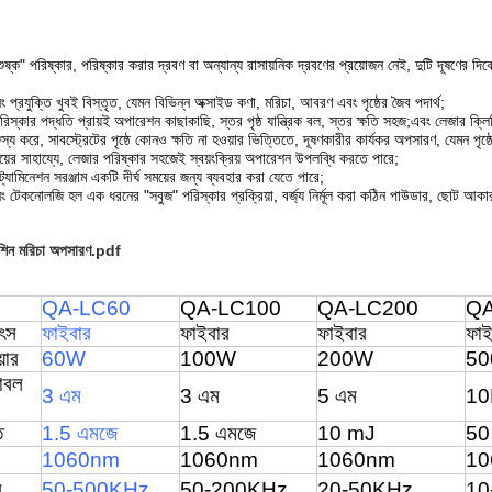
ষ্ক" পরিষ্কার, পরিষ্কার করার দ্রবণ বা অন্যান্য রাসায়নিক দ্রবণের প্রয়োজন নেই, দুটি দূষণের দিক
ং প্রযুক্তি খুবই বিস্তৃত, যেমন বিভিন্ন অক্সাইড কণা, মরিচা, আবরণ এবং পৃষ্ঠের জৈব পদার্থ;
স্কার পদ্ধতি প্রায়ই অপারেশন কাছাকাছি, স্তর পৃষ্ঠ যান্ত্রিক বল, স্তর ক্ষতি সহজ;এবং লেজার ক্
জস্য করে, সাবস্ট্রেটের পৃষ্ঠে কোনও ক্ষতি না হওয়ার ভিত্তিতে, দূষণকারীর কার্যকর অপসারণ, যেমন পৃষ
ের সাহায্যে, লেজার পরিষ্কার সহজেই স্বয়ংক্রিয় অপারেশন উপলব্ধি করতে পারে;
যামিনেশন সরঞ্জাম একটি দীর্ঘ সময়ের জন্য ব্যবহার করা যেতে পারে;
ং টেকনোলজি হল এক ধরনের "সবুজ" পরিস্কার প্রক্রিয়া, বর্জ্য নির্মূল করা কঠিন পাউডার, ছোট আক
েশিন মরিচা অপসারণ.pdf
QA-LC60
QA-LC100
QA-LC200
QA
ৎস
ফাইবার
ফাইবার
ফাইবার
ফাই
়ার
60W
100W
200W
5
াবল
3 এম
3 এম
5 এম
1
ি
1.5 এমজে
1.5 এমজে
10 mJ
50
1060nm
1060nm
1060nm
10
ি
50-500KHz
50-200KHz
20-50KHz
10