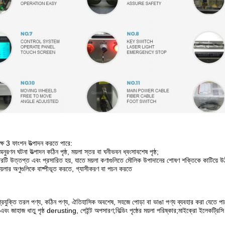
্ষে 3 ফাংশন উত্পাদন করতে পারে:
অনুরণন ঘটনা উত্পাদন কঠিন পৃষ্ঠ, ময়লা স্তর বা ঘনীভবন ধ্বংসাবশেষ পৃষ্ঠ;
স্তরটি উত্তপ্ত এবং প্রসারিত হয়, যাতে ময়লা কণাগুলিতে মৌলিক উপাদানের শোষণ শক্তিকে কাটিয়ে উঠতে
 ময়লার অণুগুলিকে বাষ্পীভূত করতে, গ্যাসীকরণ বা পচন করতে
প্রযুক্তি তরল পণ্য, কঠিন পণ্য, ঐতিহাসিক অবশেষ, সহজে পোড়া বা ভাঙা পণ্য ব্যবহার করা যেতে পা
ন এবং জাহাজ ধাতু পৃষ্ঠ derusting, পেইন্ট অপসারণ;বিল্ডিং পৃষ্ঠের ময়লা পরিষ্কার;মাইক্রো ইলেকট্রিসি 