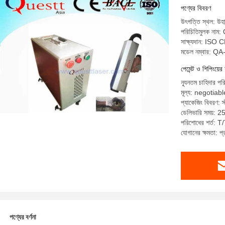
পণ্যের বিবরণ
উৎপত্তি স্থল: উহা
পরিচিতিমুলক না
সাক্ষ্যদান: ISO 
মডেল নম্বার: Q
পেমেন্ট ও শিপিংয়ের 
ন্যূনতম চাহিদার পর
মূল্য: negotiabl
প্যাকেজিং বিবরণ: স্ট
ডেলিভারি সময়: 25
পরিশোধের শর্ত: T/T
যোগানের ক্ষমতা: 
পণ্যের বর্ণনা