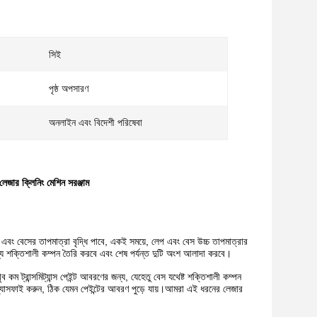
সিই
পৃষ্ঠ অপসারণ
অনলাইন এবং বিদেশী পরিষেবা
র ক্লিনিং মেশিন সরঞ্জাম
 এবং বেসের তাপমাত্রা বৃদ্ধি পাবে, একই সময়ে, লেপ এবং বেস উচ্চ তাপমাত্রার
ন্য শক্তিশালী কম্পন তৈরি করবে এবং শেষ পর্যন্ত দুটি অংশ আলাদা করবে।
কম ট্রান্সমিট্যান্স পেইন্ট আবরণের জন্য, যেহেতু বেস যথেষ্ট শক্তিশালী কম্পন
গ্যাসফাই করুন, ঠিক যেমন পেইন্টের আবরণ পুড়ে যায়।আমরা এই ধরনের লেজার