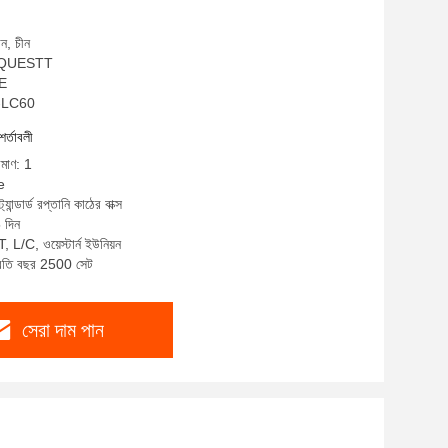
ন, চীন
ম: QUESTT
CE
A-LC60
শর্তাবলী
িমাণ: 1
e
্যান্ডার্ড রপ্তানি কাঠের বাক্স
 দিন
, L/C, ওয়েস্টার্ন ইউনিয়ন
প্রতি বছর 2500 সেট
সেরা দাম পান