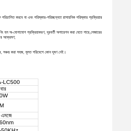
ে পরিচালিত করবে না এবং পরিষ্কার-পরিচ্ছন্নতা রাসায়নিক পরিষ্কার প্রক্রিয়ার
লিনিং হল অ-যোগাযোগ প্রক্রিয়াকরণ, দূরবর্তী অপারেশন করা যেতে পারে,লেজারের
্ঠের আক্রমণ;
ার, সঞ্চয় করা সহজ, মূলত পরিবেশে কোন দূষণ নেই।
-LC500
বার
00W
0M
 এমজে
60nm
-50KHz