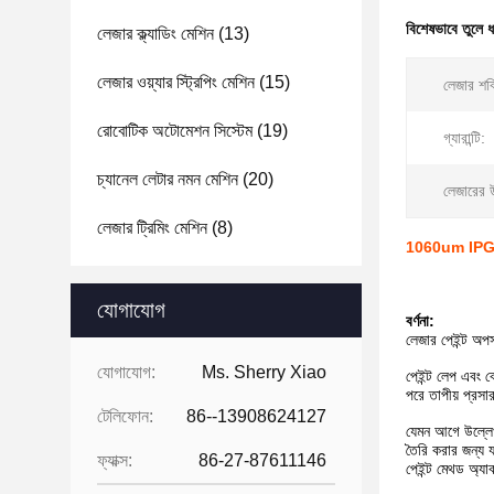
বিশেষভাবে তুলে 
লেজার ক্ল্যাডিং মেশিন
(13)
লেজার ওয়্যার স্ট্রিপিং মেশিন
(15)
লেজার শক
রোবোটিক অটোমেশন সিস্টেম
(19)
গ্যারান্টি:
চ্যানেল লেটার নমন মেশিন
(20)
লেজারের 
লেজার ট্রিমিং মেশিন
(8)
1060um IPG 60W
যোগাযোগ
বর্ণনা:
লেজার পেইন্ট অপসা
যোগাযোগ:
Ms. Sherry Xiao
পেইন্ট লেপ এবং ব
পরে তাপীয় প্রসা
টেলিফোন:
86--13908624127
যেমন আগে উল্লেখ 
তৈরি করার জন্য 
ফ্যাক্স:
86-27-87611146
পেইন্ট মেথড অ্যা