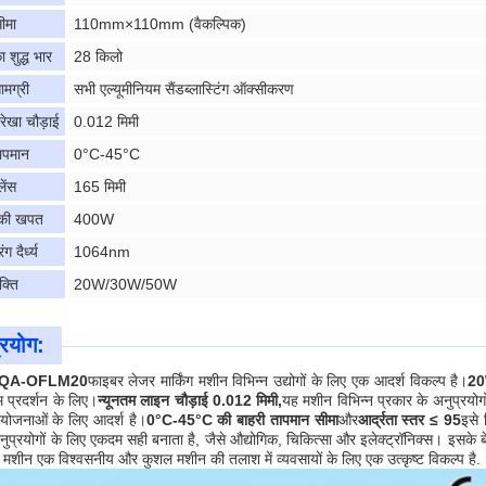
ीमा
110mm×110mm (वैकल्पिक)
 शुद्ध भार
28 किलो
मग्री
सभी एल्यूमीनियम सैंडब्लास्टिंग ऑक्सीकरण
 रेखा चौड़ाई
0.012 मिमी
ापमान
0°C-45°C
ेंस
165 मिमी
 की खपत
400W
ग दैर्ध्य
1064nm
क्ति
20W/30W/50W
्रयोग:
 QA-OFLM20
फाइबर लेजर मार्किंग मशीन विभिन्न उद्योगों के लिए एक आदर्श विकल्प है।
20
म प्रदर्शन के लिए।
न्यूनतम लाइन चौड़ाई 0.012 मिमी,
यह मशीन विभिन्न प्रकार के अनुप्रयोगो
ियोजनाओं के लिए आदर्श है।
0°C-45°C की बाहरी तापमान सीमा
और
आर्द्रता स्तर ≤ 95
इसे 
अनुप्रयोगों के लिए एकदम सही बनाता है, जैसे औद्योगिक, चिकित्सा और इलेक्ट्रॉनिक्स। 
ंग मशीन एक विश्वसनीय और कुशल मशीन की तलाश में व्यवसायों के लिए एक उत्कृष्ट विकल्प है.