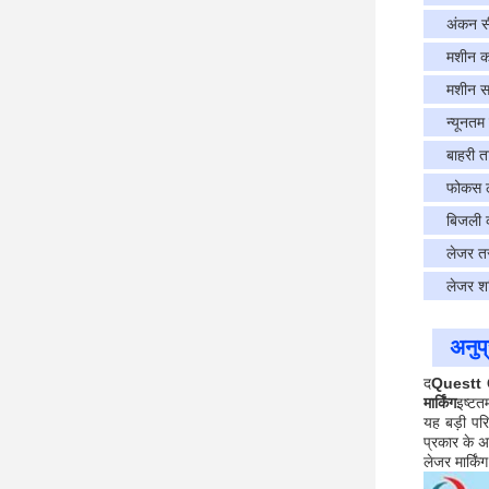
अंकन स
मशीन का
मशीन सा
न्यूनतम
बाहरी त
फोकस ल
बिजली
लेजर तरं
लेजर श
अनुप
द
Questt
मार्किंग
इष्टत
यह बड़ी पर
प्रकार के 
लेजर मार्कि