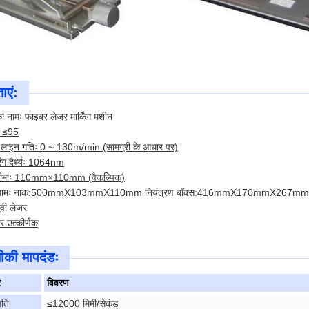
ाएं:
का नामः फाइबर लेजर मार्किंग मशीन
ाः ≤95
न लाइन गतिः 0 ~ 130m/min (सामग्री के आधार पर)
ंग दैर्ध्यः 1064nm
ीमाः 110mm×110mm (वैकल्पिक)
यामः नाक:500mmX103mmX110mm नियंत्रण बॉक्स:416mmX170mmX267mm
वी लेजर
र उत्कीर्णक
की मापदंडः
र
विवरण
गति
≤12000 मिमी/सेकंड