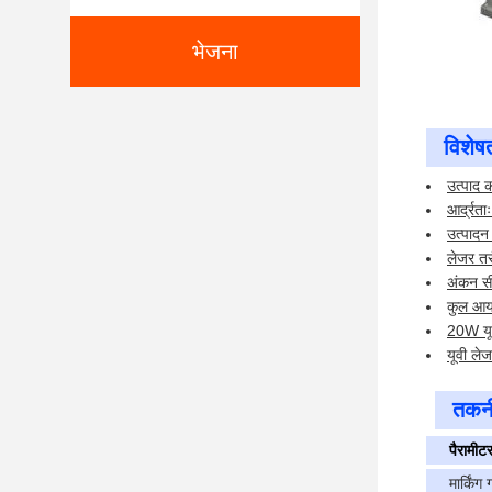
भेजना
विशेषत
उत्पाद 
आर्द्रत
उत्पाद
लेजर तर
अंकन स
कुल आ
20W यू
यूवी लेज
तकनी
पैरामीट
मार्किंग 