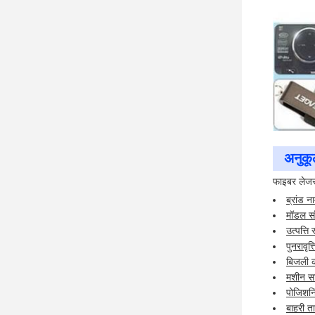
अनुक
फाइबर लेजर 
ब्रांड 
मॉडल स
उत्पत्ति
पुनरावृ
बिजली 
मशीन सा
पोजिशनि
बाहरी 