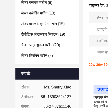
लेजर बनावट मशीन
(8)
प्रमुखता देना:
2
लेजर क्लैडिंग मशीन
(13)
लेजर पाव
लेजर वायर स्ट्रिपिंग मशीन
(15)
पुनरावृत्
रोबोटिक ऑटोमेशन सिस्टम
(19)
बाहरी ता
चैनल पत्र झुकने मशीन
(20)
अंकन सी
लेजर ट्रिमिंग मशीन
(8)
20w 30w 50w फ
संपर्क
संपर्क:
Ms. Sherry Xiao
उत्पाद
टेलीफोन:
86--13908624127
द
फाइबर लेजर
खपत को भी
लिए।
सभी एल
फैक्स:
86-27-87611146