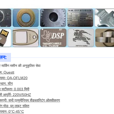
ूलन:
मार्किंग मशीन की अनुकूलित सेवा
नाम: Questt
ंख्याः QA-OFLM20
 स्थान: चीन
त्ति सटीकताः 0.003 मिमी
की आपूर्तिः 220V/50HZ
मग्रीः सभी एल्यूमीनियम सैंडब्लास्टिंग ऑक्सीकरण
ंग मोडः ब्लू लाइट संकेत
तापमानः 0°C-45°C