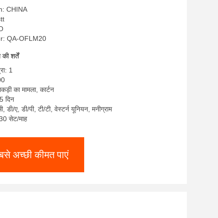
in: CHINA
tt
SO
r: QA-OFLM20
ी शर्तें
्रा: 1
00
लकड़ी का मामला, कार्टन
5 दिन
सी, डी/ए, डी/पी, टी/टी, वेस्टर्न यूनियन, मनीग्राम
: 30 सेट/माह
बसे अच्छी कीमत पाएं