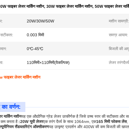
0W फाइबर लेजर मार्किंग मशीन
,
30W फाइबर लेजर मार्किंग मशीन
,
50W फाइबर लेजर मार्क
र:
20W/30W/50W
मशीन सामग्री:
ति सटीकता:
0.003 मिमी
समग्र आयाम:
पमान:
0℃-45℃
बिजली की आपूर
मा:
110मिमी×110मिमी(वैकल्पिक)
लेजर तरंगदैर्ध्य
ाइबर लेजर मार्किंग मशीन
 का वर्णन:
 मार्किंग मशीन
यह एक औद्योगिक ग्रेड लेजर उत्कीर्णक है जिसे उच्च स्तर की सटीकता और 
 कम करता है।
20W यूवी लेजर
एक तरंग दैर्ध्य के साथ 1064nm, एक
165 मिमी फोकस लेंस
,
्यूमीनियम सैंडब्लास्टिंग ऑक्सीकरण
यह उत्कृष्ट प्रदर्शन और 400W की कम बिजली की खपत क